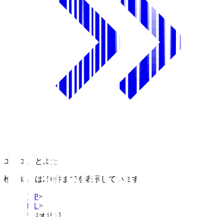
エフエムとよた
検索結果は250件までを表示しています
TOP
>
Ｊ１
>
ラジオ放送