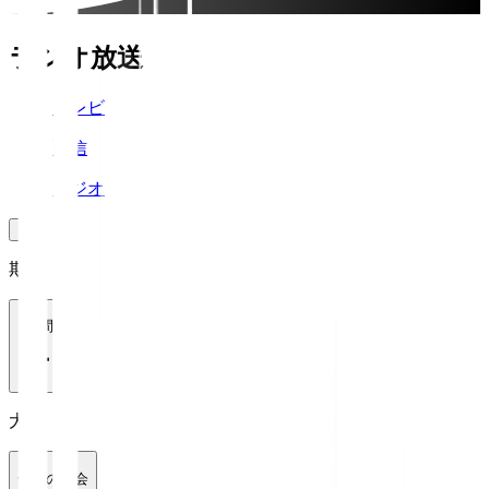
ラジオ放送
テレビ
配信
ラジオ
期間
1週間
大会
全ての大会