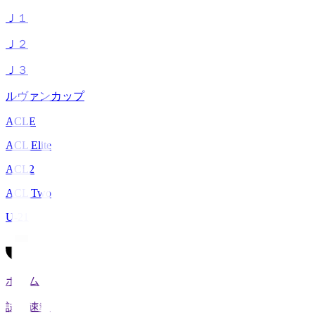
Ｊ１
Ｊ２
Ｊ３
ルヴァンカップ
ACLE
ACL Elite
ACL2
ACL Two
U-21
ホーム
試合速報