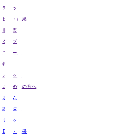
チケット
日程・結果
順位表
クラブ
ニュース
特集
スタッツ
はじめての方へ
ホーム
試合速報
チケット
日程・結果