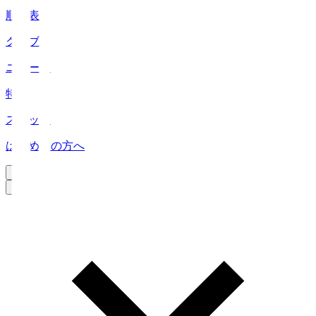
順位表
クラブ
ニュース
特集
スタッツ
はじめての方へ