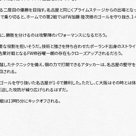
なる二度目の優勝を目指す。名古屋と同じくプライムステージからの出場となっ
1で乗り切ると、ホームでの第2戦ではFW加藤 陸次樹のゴールを守り抜き、1-
に、勝敗を分けるのは攻撃陣のパフォーマンスになるだろう。
重要な役割を担いそうだ。技術と強さを持ち合わせたポーランド出身のストラ
古巣対戦となるFW柿谷曜一朗の存在もクローズアップされるだろう。
越したテクニックを備え、個の力で打開できるアタッカーは、名古屋の堅守を
目される。
ゴールを守り抜いた名古屋が1-0で勝利した。ただし、Ｃ大阪はその時とは体
緊迫した攻防が繰り広げられるはずだ。
戦は13時5分にキックオフされる。