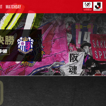
NT
MATCHDAY
中継
O