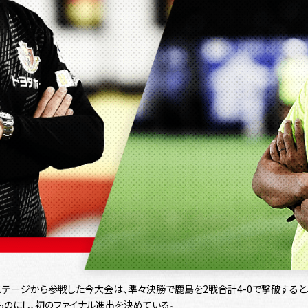
テージから参戦した今大会は、準々決勝で鹿島を2戦合計4-0で撃破する
とものにし、初のファイナル進出を決めている。