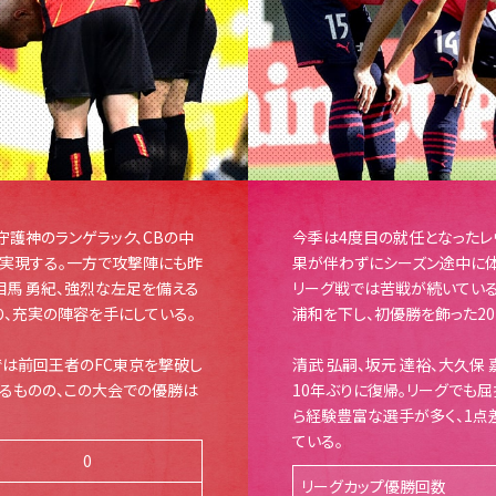
守護神のランゲラック、CBの中
今季は4度目の就任となったレ
を実現する。一方で攻撃陣にも昨
果が伴わずにシーズン途中に体
相馬 勇紀、強烈な左足を備える
リーグ戦では苦戦が続いてい
、充実の陣容を手にしている。
浦和を下し、初優勝を飾った2
は前回王者のFC東京を撃破し
清武 弘嗣、坂元 達裕、大久
いるものの、この大会での優勝は
10年ぶりに復帰。リーグでも屈
ら経験豊富な選手が多く、1点
ている。
0
リーグカップ優勝回数