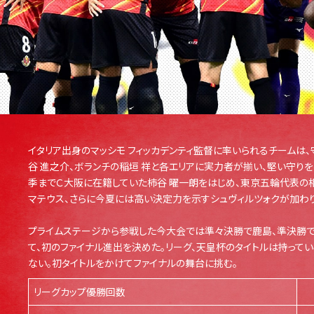
イタリア出身のマッシモ フィッカデンティ監督に率いられるチームは、
谷 進之介、ボランチの稲垣 祥と各エリアに実力者が揃い、堅い守り
季までＣ大阪に在籍していた柿谷 曜一朗をはじめ、東京五輪代表の
マテウス、さらに今夏には高い決定力を示すシュヴィルツォクが加わり
プライムステージから参戦した今大会では準々決勝で鹿島、準決勝で
て、初のファイナル進出を決めた。リーグ、天皇杯のタイトルは持って
ない。初タイトルをかけてファイナルの舞台に挑む。
リーグカップ優勝回数