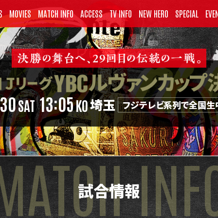
S
MOVIES
MATCH INFO
ACCESS
TV INFO
NEW HERO
SPECIAL
EVE
.30
13:05
埼玉
SAT
KO
フジテレビ系列で全国生
MATCH INF
試合情報