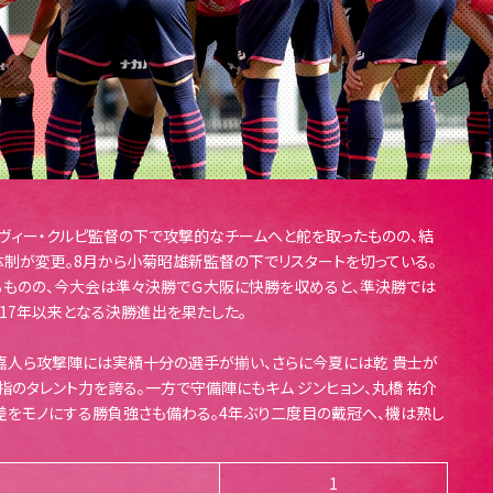
ヴィー・クルピ監督の下で攻撃的なチームへと舵を取ったものの、結
制が変更。8月から小菊昭雄新監督の下でリスタートを切っている。
るものの、今大会は準々決勝でＧ大阪に快勝を収めると、準決勝では
017年以来となる決勝進出を果たした。
保 嘉人ら攻撃陣には実績十分の選手が揃い、さらに今夏には乾 貴士が
指のタレント力を誇る。一方で守備陣にもキム ジンヒョン、丸橋 祐介
差をモノにする勝負強さも備わる。4年ぶり二度目の戴冠へ、機は熟し
1