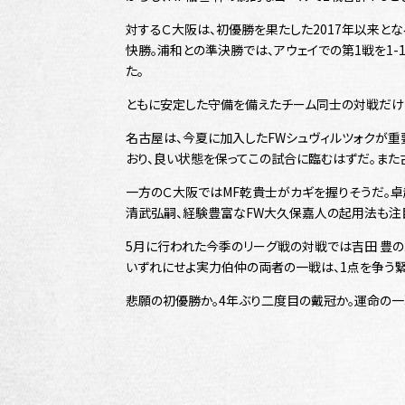
対するＣ大阪は、初優勝を果たした2017年以来と
快勝。浦和との準決勝では、アウェイでの第1戦を1-
た。
ともに安定した守備を備えたチーム同士の対戦だけ
名古屋は、今夏に加入したFWシュヴィルツォクが
おり、良い状態を保ってこの試合に臨むはずだ。また
一方のＣ大阪ではMF乾貴士がカギを握りそうだ。卓
清武弘嗣、経験豊富なFW大久保嘉人の起用法も注
5月に行われた今季のリーグ戦の対戦では吉田 豊の
いずれにせよ実力伯仲の両者の一戦は、1点を争う
悲願の初優勝か。4年ぶり二度目の戴冠か。運命の一