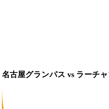
名古屋グランパス
vs
ラーチャ