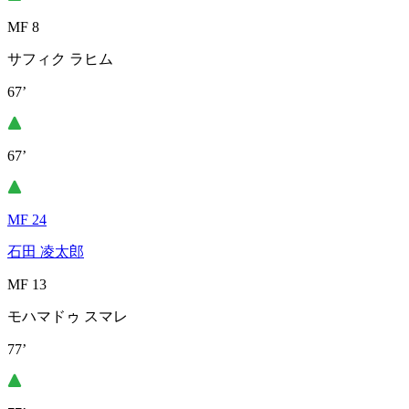
MF 8
サフィク ラヒム
67’
67’
MF 24
石田 凌太郎
MF 13
モハマドゥ スマレ
77’