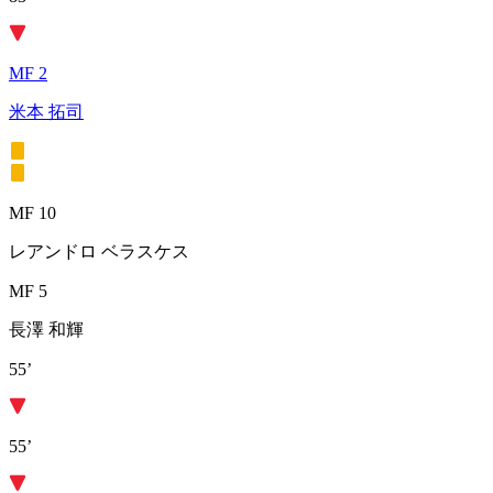
MF 2
米本 拓司
MF 10
レアンドロ ベラスケス
MF 5
長澤 和輝
55’
55’