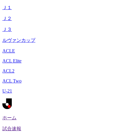
Ｊ１
Ｊ２
Ｊ３
ルヴァンカップ
ACLE
ACL Elite
ACL2
ACL Two
U-21
ホーム
試合速報