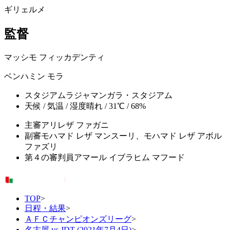
ギリェルメ
監督
マッシモ フィッカデンティ
ベンハミン モラ
スタジアム
ラジャマンガラ・スタジアム
天候 / 気温 / 湿度
晴れ / 31℃ / 68%
主審
アリレザ ファガニ
副審
モハマド レザ マンスーリ、モハマド レザ アボル
ファズリ
第４の審判員
アマール イブラヒム マフード
TOP
>
日程・結果
>
ＡＦＣチャンピオンズリーグ
>
名古屋 vs JDT (2021年7月4日)
>