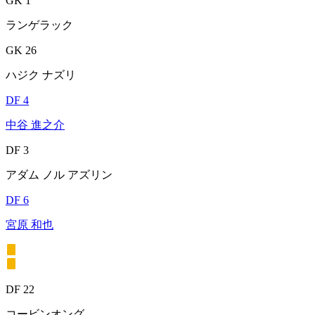
GK 1
ランゲラック
GK 26
ハジク ナズリ
DF 4
中谷 進之介
DF 3
アダム ノル アズリン
DF 6
宮原 和也
DF 22
コービンオング