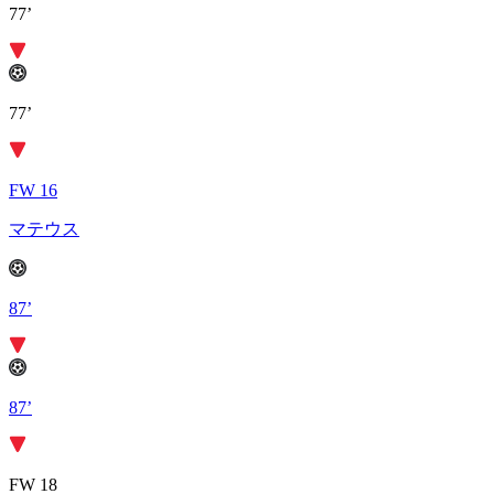
77’
77’
FW 16
マテウス
87’
87’
FW 18