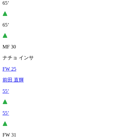
65’
65’
MF 30
ナチョ インサ
FW 25
前田 直輝
55’
55’
FW 31