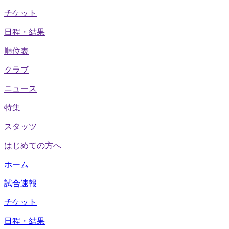
チケット
日程・結果
順位表
クラブ
ニュース
特集
スタッツ
はじめての方へ
ホーム
試合速報
チケット
日程・結果