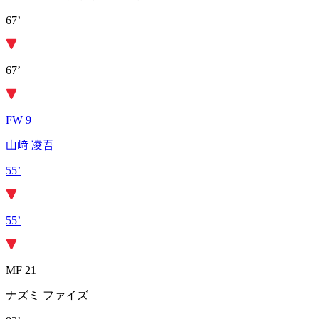
67’
67’
FW 9
山﨑 凌吾
55’
55’
MF 21
ナズミ ファイズ