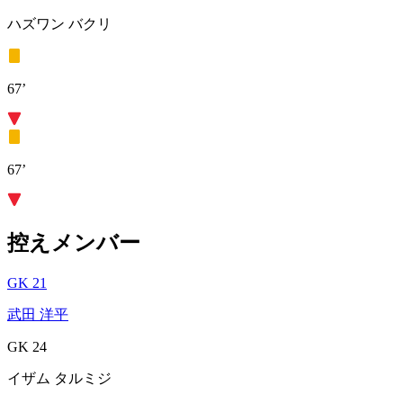
ハズワン バクリ
67’
67’
控えメンバー
GK 21
武田 洋平
GK 24
イザム タルミジ