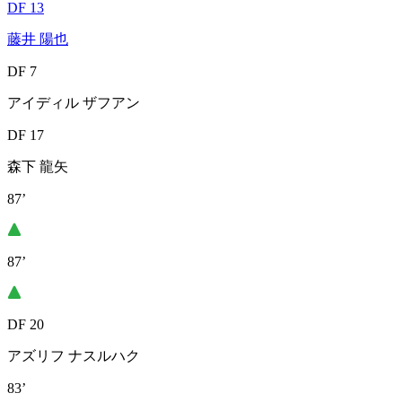
DF 13
藤井 陽也
DF 7
アイディル ザフアン
DF 17
森下 龍矢
87’
87’
DF 20
アズリフ ナスルハク
83’