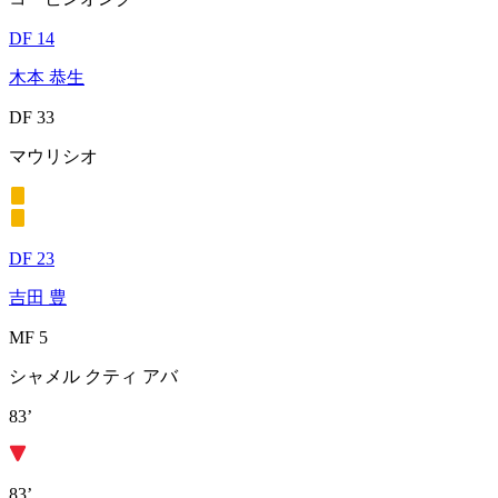
DF 14
木本 恭生
DF 33
マウリシオ
DF 23
吉田 豊
MF 5
シャメル クティ アバ
83’
83’