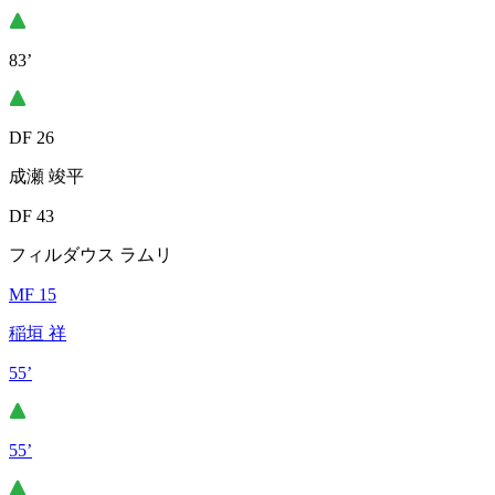
83’
DF 26
成瀬 竣平
DF 43
フィルダウス ラムリ
MF 15
稲垣 祥
55’
55’