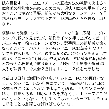
破を目指す一方、上位３チームの直接対決の戦績で決まる２
位突破の可能性を高めるためにも、現状３位の相手を叩いて
おくことは極めて重要。前節から大幅なターンオーバーが予
想される中、ノックアウトステージ進出のカギを握る一戦と
なる。
横浜FMは前節、シドニーFCに１－０で辛勝。序盤、アグレ
ッシブな戦いを見せたが、最終ラインを押し上げるスピード
が上がらず、徐々にトーンダウン。選手同士の距離感が遠く
なったことで、パスカットからシドニーFCに決定的なチャ
ンスを作られる。ただ、後半は多くのポジションを固定して
戦うシドニーFCにも疲れが見え始める。逆に横浜FMは62分
と70分の２枚替えで盛り返すと、81分に途中出場の角田 涼
太朗が決勝点。今大会２勝目を手にし、２位を死守した。
今節は３日前に激闘を繰り広げたシドニーFCとの再戦とな
る。そのシドニーFCの印象について、前節先発し、24日の
公式会見に出席した渡辺 皓太はこう語る。「カウンターが
鋭く、特長がある。細かいミスを少なくし、トラップにこだ
わらないといけない。もし失ってもカウンタープレスでつぶ
し切ることも意識しなげればならない」。