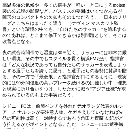
高温多湿の気候や、多くの選手が「軽い」と口にするmolten
製の公式球の影響など、パスミスの要因はいくつかあるが、
陣形のコンパクトさの欠如もその１つだろう。「日本のＪリ
ーグとこちらはまったく違う」（ケヴィン マスカット監
督）という環境の中でも、“自分たちのサッカー”を追求する
のであれば、どこまで修正できるかは別問題として、そこは
改善点となる。
夜の試合時間帯でも湿度は80％近く、サッカーには非常に厳
しい環境。その中でもスタイルを貫く横浜FMだが、指揮官
は「どんな状況であっても自分たちのサッカーを表現しよう
とする選手たちを誇りに思う」と選手たちの姿勢に賛辞を贈
る。その一方で「最低限」と指揮官が口にするように、現実
的には90分間強度の高いプレーを続けるのは難しい中、理想
と現実に折り合いをつけ、したたかに戦う“アジア仕様”が求
められているのもまた事実だろう。
シドニーFCは、前節ベンチを外れた元オランダ代表のルシ
アーノ ナルシンが要注意人物。ケガさえしていなければ先
発の可能性は高く、対峙するであろう角田と實藤 友紀がど
う抑えるかがポイントとなる。ただ、シドニーFCの選手層