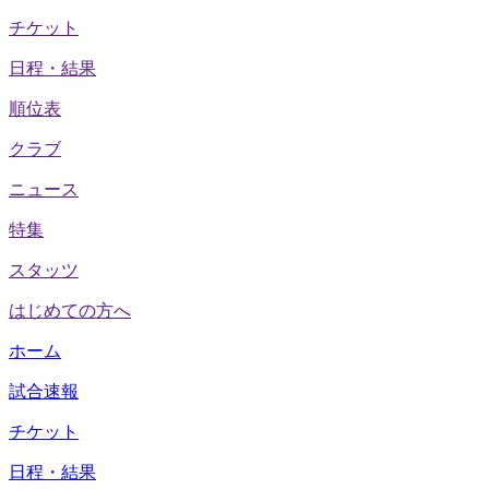
チケット
日程・結果
順位表
クラブ
ニュース
特集
スタッツ
はじめての方へ
ホーム
試合速報
チケット
日程・結果