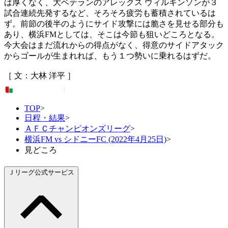
は厚くなく、大ベテランのアレックス ウィルキンソンが３
試合連続先発するなど、そろそろ疲労も蓄積されているは
ず。前節の後半のようにサイド攻撃には脆さを見せる部分も
あり、横浜FMとしては、そこは今節も狙いどころとなる。
今大会はまだ流れからの得点がなく、得意のサイドアタック
からゴールが生まれれば、もう１つ勢いに乗れるはずだ。
［ 文：大林 洋平 ］
TOP
>
日程・結果
>
ＡＦＣチャンピオンズリーグ
>
横浜FM vs シドニーFC (2022年4月25日)
>
見どころ
Ｊリーグ公式サービス