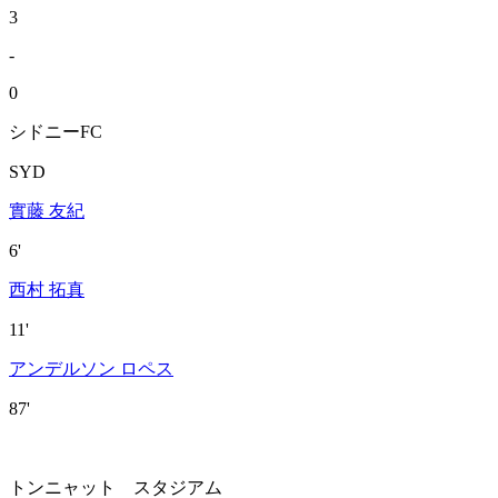
3
-
0
シドニーFC
SYD
實藤 友紀
6'
西村 拓真
11'
アンデルソン ロペス
87'
トンニャット スタジアム