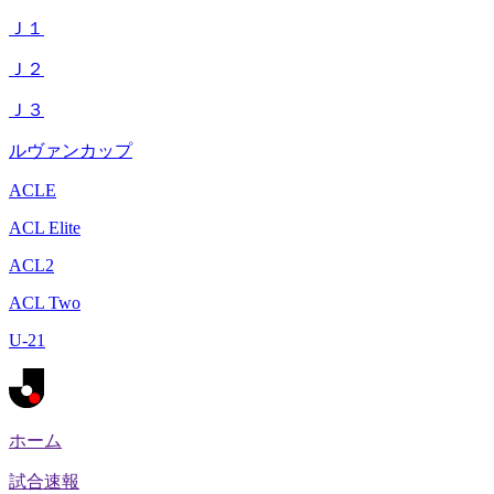
Ｊ１
Ｊ２
Ｊ３
ルヴァンカップ
ACLE
ACL Elite
ACL2
ACL Two
U-21
ホーム
試合速報