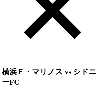
横浜Ｆ・マリノス
vs
シドニ
ーFC