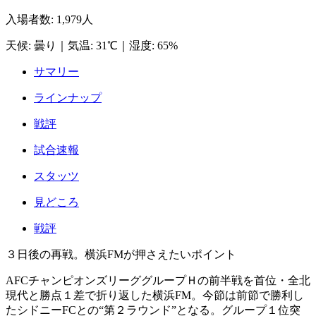
入場者数
:
1,979人
天候
:
曇り
｜
気温
:
31℃
｜
湿度
:
65%
サマリー
ラインナップ
戦評
試合速報
スタッツ
見どころ
戦評
３日後の再戦。横浜FMが押さえたいポイント
AFCチャンピオンズリーググループＨの前半戦を首位・全北
現代と勝点１差で折り返した横浜FM。今節は前節で勝利し
たシドニーFCとの“第２ラウンド”となる。グループ１位突