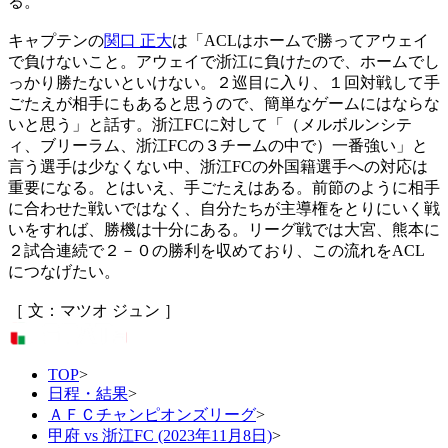
る。
キャプテンの
関口 正大
は「ACLはホームで勝ってアウェイ
で負けないこと。アウェイで浙江に負けたので、ホームでし
っかり勝たないといけない。２巡目に入り、１回対戦して手
ごたえが相手にもあると思うので、簡単なゲームにはならな
いと思う」と話す。浙江FCに対して「（メルボルンシテ
ィ、ブリーラム、浙江FCの３チームの中で）一番強い」と
言う選手は少なくない中、浙江FCの外国籍選手への対応は
重要になる。とはいえ、手ごたえはある。前節のように相手
に合わせた戦いではなく、自分たちが主導権をとりにいく戦
いをすれば、勝機は十分にある。リーグ戦では大宮、熊本に
２試合連続で２－０の勝利を収めており、この流れをACL
につなげたい。
［ 文：マツオ ジュン ］
TOP
>
日程・結果
>
ＡＦＣチャンピオンズリーグ
>
甲府 vs 浙江FC (2023年11月8日)
>