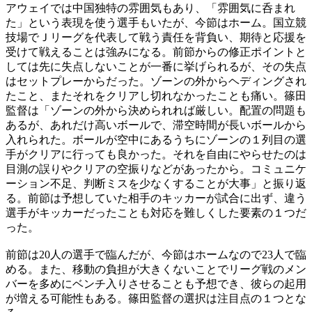
アウェイでは中国独特の雰囲気もあり、「雰囲気に呑まれ
た」という表現を使う選手もいたが、今節はホーム。国立競
技場でＪリーグを代表して戦う責任を背負い、期待と応援を
受けて戦えることは強みになる。前節からの修正ポイントと
しては先に失点しないことが一番に挙げられるが、その失点
はセットプレーからだった。ゾーンの外からヘディングされ
たこと、またそれをクリアし切れなかったことも痛い。篠田
監督は「ゾーンの外から決められれば厳しい。配置の問題も
あるが、あれだけ高いボールで、滞空時間が長いボールから
入れられた。ボールが空中にあるうちにゾーンの１列目の選
手がクリアに行っても良かった。それを自由にやらせたのは
目測の誤りやクリアの空振りなどがあったから。コミュニケ
ーション不足、判断ミスを少なくすることが大事」と振り返
る。前節は予想していた相手のキッカーが試合に出ず、違う
選手がキッカーだったことも対応を難しくした要素の１つだ
った。
前節は20人の選手で臨んだが、今節はホームなので23人で臨
める。また、移動の負担が大きくないことでリーグ戦のメン
バーを多めにベンチ入りさせることも予想でき、彼らの起用
が増える可能性もある。篠田監督の選択は注目点の１つとな