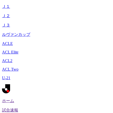
Ｊ１
Ｊ２
Ｊ３
ルヴァンカップ
ACLE
ACL Elite
ACL2
ACL Two
U-21
ホーム
試合速報