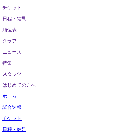
チケット
日程・結果
順位表
クラブ
ニュース
特集
スタッツ
はじめての方へ
ホーム
試合速報
チケット
日程・結果