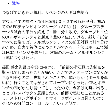
戦評
つなげていきたい勝利。リベンジのカギは先制点
アウェイでの前節・浙江FC戦は０－２で敗れた甲府。初め
てのAFCチャンピオンズリーグ（ACL）は、グループステ
ージ６試合の半分を終えて１勝１分１敗で、グループＨ１位
のメルボルンシティと勝点３差の２位につける。残り３試合
すべてに勝てば、メルボルンシティとの前回対戦は引き分け
のため、自力で首位に立つことができる。今節はホームで浙
江FCにリベンジを果たし、次節のホーム・メルボルンシテ
ィ戦につなげたい。
篠田 善之監督は今節に向けて、「前節の浙江戦は先制点を
取られてしまったことが痛い。ただでさえオープンになりが
ちな相手なのに、先制されたことで、俺たちが（ボールを奪
いに）行くことではがされてオープンになった。CBとボラ
ンチの間がかなり開いてしまったので、今節は同時に出るこ
ととプレスバックを意識したい。前節で感じたことがある
し、ストロングポイントとウィークポイントは見えたので、
それを90分間コントロールしたい」と話す。