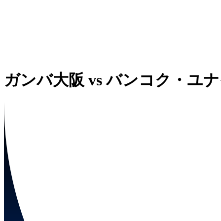
ガンバ大阪
vs
バンコク・ユナ