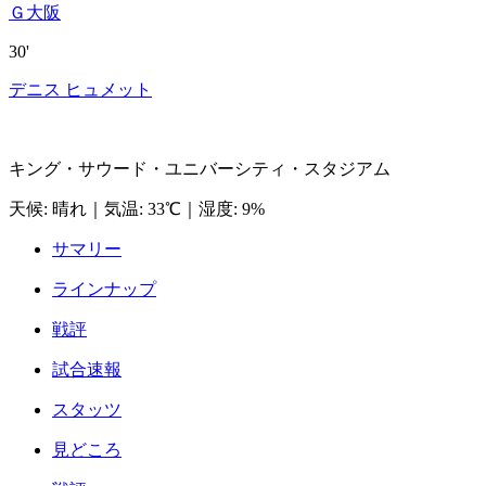
Ｇ大阪
30'
デニス ヒュメット
キング・サウード・ユニバーシティ・スタジアム
天候
:
晴れ
｜
気温
:
33℃
｜
湿度
:
9%
サマリー
ラインナップ
戦評
試合速報
スタッツ
見どころ