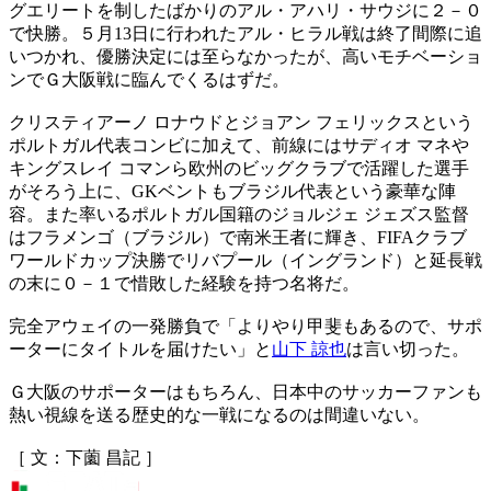
グエリートを制したばかりのアル・アハリ・サウジに２－０
で快勝。５月13日に行われたアル・ヒラル戦は終了間際に追
いつかれ、優勝決定には至らなかったが、高いモチベーショ
ンでＧ大阪戦に臨んでくるはずだ。
クリスティアーノ ロナウドとジョアン フェリックスという
ポルトガル代表コンビに加えて、前線にはサディオ マネや
キングスレイ コマンら欧州のビッグクラブで活躍した選手
がそろう上に、GKベントもブラジル代表という豪華な陣
容。また率いるポルトガル国籍のジョルジェ ジェズス監督
はフラメンゴ（ブラジル）で南米王者に輝き、FIFAクラブ
ワールドカップ決勝でリバプール（イングランド）と延長戦
の末に０－１で惜敗した経験を持つ名将だ。
完全アウェイの一発勝負で「よりやり甲斐もあるので、サポ
ーターにタイトルを届けたい」と
山下 諒也
は言い切った。
Ｇ大阪のサポーターはもちろん、日本中のサッカーファンも
熱い視線を送る歴史的な一戦になるのは間違いない。
［ 文：下薗 昌記 ］