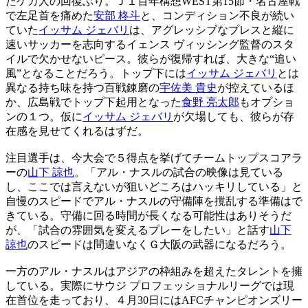
たケガ人の回復ぶり。Ｊ１百年構想WEST第15節・名古屋戦
で左足首を痛めた
安部 柊斗
と、コンディション不良が続い
ていた
イッサム ジェバリ
は、アグレッシブなプレスと縦に
速いサッカーを志向するイェンス ヴィッシング監督のスタ
イルで欠かせないピース。彼らが復帰すれば、大きな“追い
風”となることだろう。トップ下には
イッサム ジェバリ
とは
異なる持ち味を持つ百戦錬磨の
宇佐美 貴史
が控えているほ
か、広島戦でトップ下起用となった
食野 亮太郎
もオプショ
ンの１つ。仮に
イッサム ジェバリ
が欠場しても、彼らが存
在感を見せてくれるはずだ。
注目選手は、今大会で５得点を挙げてチームトップスコアラ
ーの
山下 諒也
。「アル・ナスルの試合の映像は見ている
し、ここでは言えないが狙いどころはハッキリしている」と
自慢のスピードでアル・ナスルの守備陣を撹乱する準備はで
きている。守備に回る時間が長くなる可能性はありそうだ
が、「試合の雰囲気を変えるプレーをしたい」と話す
山下
諒也
のスピードは間違いなくＧ大阪の武器になるだろう。
一方のアル・ナスルはアジアの枠組みを超えたタレントを擁
している。実際にサウジ プロフェッショナルリーグでは現
在首位を走っており、４月30日にはAFCチャンピオンズリー