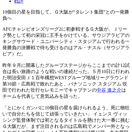
戦評
10個目の星を目指して。Ｇ大阪が“タレント集団”との一発勝
負へ
AFCチャンピオンズリーグ2に初参戦するＧ大阪が、Ｊリー
グ勢として初の栄冠に王手をかけている。サウジアラビアの
キングサウード・ユニバーシティ・スタジアムで行われる一
発勝負の決勝戦で待ち受けるのはアル・ナスル（サウジアラ
ビア）だ。
昨年９月に開幕したグループステージからここまでの計12試
合は長い旅路のような戦いの連続だった。５月10日に行われ
た明治安田Ｊ１百年構想WESTグループ地域リーグラウンド
第16節・広島戦で敗れたあと、パナソニック スタジアム 吹
田で行われた壮行セレモニーでキャプテンの
中谷 進之介
は
チームを代表して意気込みを語った。
「とにかくガンバに10個目の星を届けられるよう、死に物狂
いで自分たちを信じて頑張っていきたい」 イェンス ヴィッ
シング監督体制では初となるタイトルを懸けた大一番に挑む
Ｇ大阪だが、まず注目されるのは広島戦でメンバー外となっ