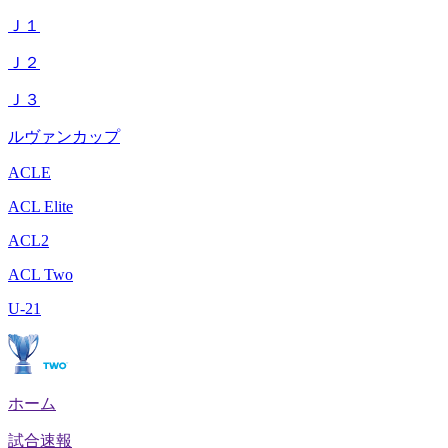
Ｊ１
Ｊ２
Ｊ３
ルヴァンカップ
ACLE
ACL Elite
ACL2
ACL Two
U-21
ホーム
試合速報