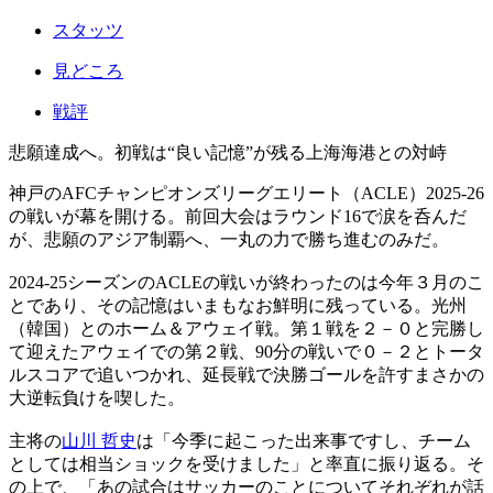
スタッツ
見どころ
戦評
悲願達成へ。初戦は“良い記憶”が残る上海海港との対峙
神戸のAFCチャンピオンズリーグエリート（ACLE）2025-26
の戦いが幕を開ける。前回大会はラウンド16で涙を呑んだ
が、悲願のアジア制覇へ、一丸の力で勝ち進むのみだ。
2024-25シーズンのACLEの戦いが終わったのは今年３月のこ
とであり、その記憶はいまもなお鮮明に残っている。光州
（韓国）とのホーム＆アウェイ戦。第１戦を２－０と完勝し
て迎えたアウェイでの第２戦、90分の戦いで０－２とトータ
ルスコアで追いつかれ、延長戦で決勝ゴールを許すまさかの
大逆転負けを喫した。
主将の
山川 哲史
は「今季に起こった出来事ですし、チーム
としては相当ショックを受けました」と率直に振り返る。そ
の上で、「あの試合はサッカーのことについてそれぞれが話