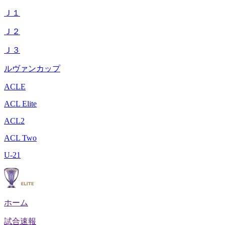
Ｊ１
Ｊ２
Ｊ３
ルヴァンカップ
ACLE
ACL Elite
ACL2
ACL Two
U-21
ホーム
試合速報