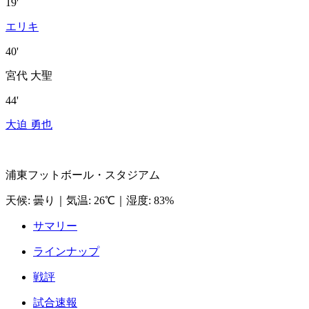
19'
エリキ
40'
宮代 大聖
44'
大迫 勇也
浦東フットボール・スタジアム
天候
:
曇り
｜
気温
:
26℃
｜
湿度
:
83%
サマリー
ラインナップ
戦評
試合速報