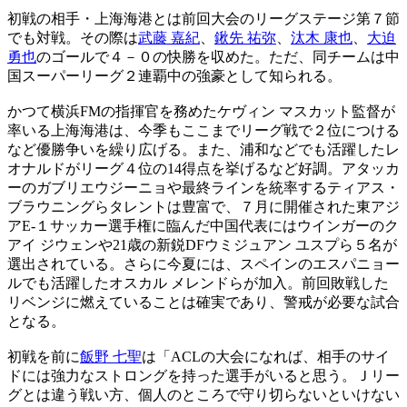
初戦の相手・上海海港とは前回大会のリーグステージ第７節
でも対戦。その際は
武藤 嘉紀
、
鍬先 祐弥
、
汰木 康也
、
大迫
勇也
のゴールで４－０の快勝を収めた。ただ、同チームは中
国スーパーリーグ２連覇中の強豪として知られる。
かつて横浜FMの指揮官を務めたケヴィン マスカット監督が
率いる上海海港は、今季もここまでリーグ戦で２位につける
など優勝争いを繰り広げる。また、浦和などでも活躍したレ
オナルドがリーグ４位の14得点を挙げるなど好調。アタッカ
ーのガブリエウジーニョや最終ラインを統率するティアス・
ブラウニングらタレントは豊富で、７月に開催された東アジ
アE-１サッカー選手権に臨んだ中国代表にはウインガーのク
アイ ジウェンや21歳の新鋭DFウミジュアン ユスプら５名が
選出されている。さらに今夏には、スペインのエスパニョー
ルでも活躍したオスカル メレンドらが加入。前回敗戦した
リベンジに燃えていることは確実であり、警戒が必要な試合
となる。
初戦を前に
飯野 七聖
は「ACLの大会になれば、相手のサイ
ドには強力なストロングを持った選手がいると思う。Ｊリー
グとは違う戦い方、個人のところで守り切らないといけない