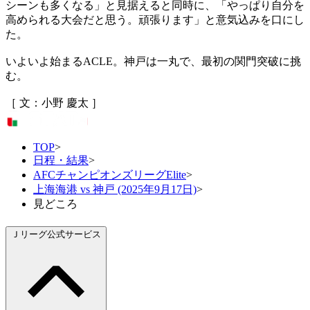
シーンも多くなる」と見据えると同時に、「やっぱり自分を
高められる大会だと思う。頑張ります」と意気込みを口にし
た。
いよいよ始まるACLE。神戸は一丸で、最初の関門突破に挑
む。
［ 文：小野 慶太 ］
TOP
>
日程・結果
>
AFCチャンピオンズリーグElite
>
上海海港 vs 神戸 (2025年9月17日)
>
見どころ
Ｊリーグ公式サービス