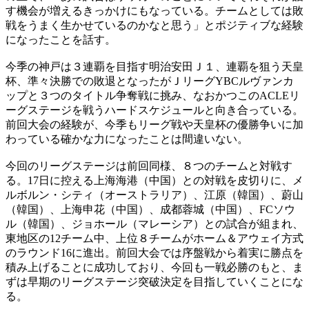
す機会が増えるきっかけにもなっている。チームとしては敗
戦をうまく生かせているのかなと思う」とポジティブな経験
になったことを話す。
今季の神戸は３連覇を目指す明治安田Ｊ１、連覇を狙う天皇
杯、準々決勝での敗退となったがＪリーグYBCルヴァンカ
ップと３つのタイトル争奪戦に挑み、なおかつこのACLEリ
ーグステージを戦うハードスケジュールと向き合っている。
前回大会の経験が、今季もリーグ戦や天皇杯の優勝争いに加
わっている確かな力になったことは間違いない。
今回のリーグステージは前回同様、８つのチームと対戦す
る。17日に控える上海海港（中国）との対戦を皮切りに、メ
ルボルン・シティ（オーストラリア）、江原（韓国）、蔚山
（韓国）、上海申花（中国）、成都蓉城（中国）、FCソウ
ル（韓国）、ジョホール（マレーシア）との試合が組まれ、
東地区の12チーム中、上位８チームがホーム＆アウェイ方式
のラウンド16に進出。前回大会では序盤戦から着実に勝点を
積み上げることに成功しており、今回も一戦必勝のもと、ま
ずは早期のリーグステージ突破決定を目指していくことにな
る。