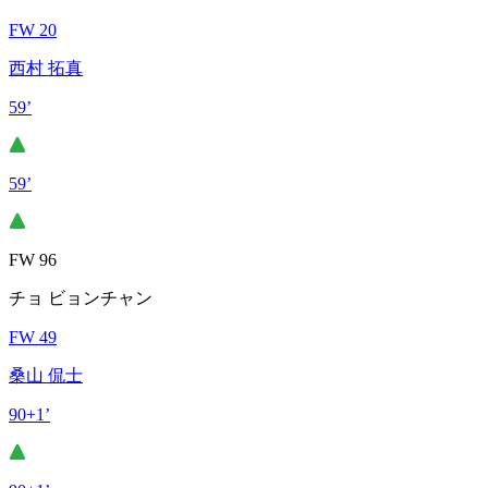
FW 20
西村 拓真
59’
59’
FW 96
チョ ビョンチャン
FW 49
桑山 侃士
90+1’