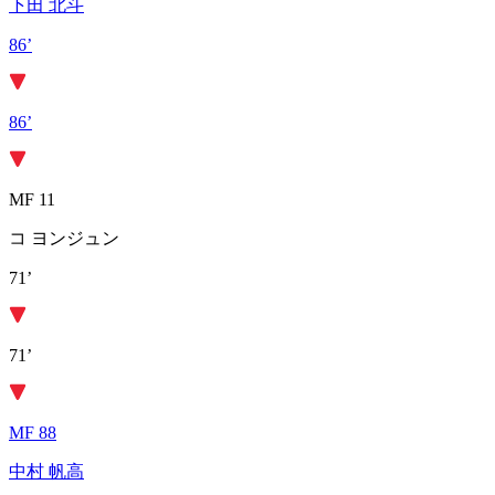
下田 北斗
86’
86’
MF 11
コ ヨンジュン
71’
71’
MF 88
中村 帆高