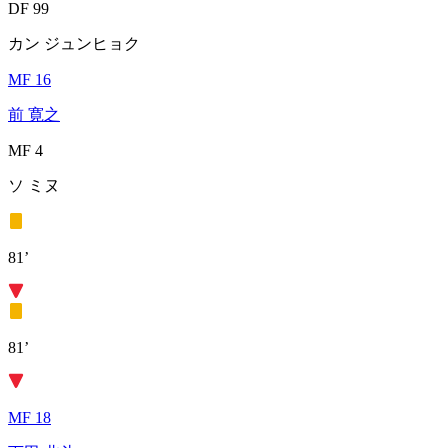
DF 99
カン ジュンヒョク
MF 16
前 寛之
MF 4
ソ ミヌ
81’
81’
MF 18