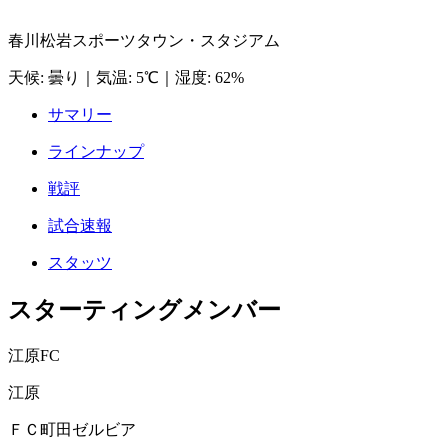
春川松岩スポーツタウン・スタジアム
天候
:
曇り
｜
気温
:
5℃
｜
湿度
:
62%
サマリー
ラインナップ
戦評
試合速報
スタッツ
スターティングメンバー
江原FC
江原
ＦＣ町田ゼルビア