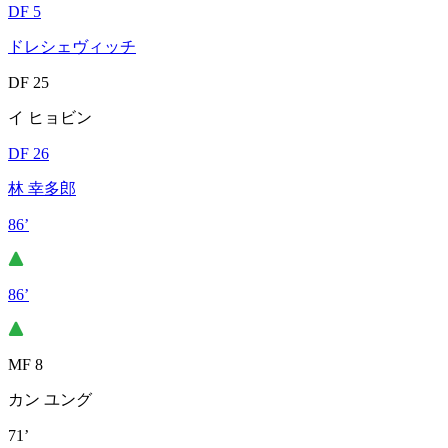
DF 5
ドレシェヴィッチ
DF 25
イ ヒョビン
DF 26
林 幸多郎
86’
86’
MF 8
カン ユング
71’