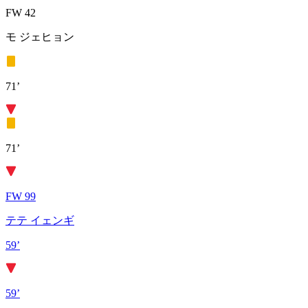
FW 42
モ ジェヒョン
71’
71’
FW 99
テテ イェンギ
59’
59’