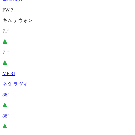
FW 7
キム テウォン
71’
71’
MF 31
ネタ ラヴィ
86’
86’