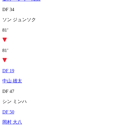
DF 34
ソン ジュンソク
81’
81’
DF 19
中山 雄太
DF 47
シン ミンハ
DF 50
岡村 大八