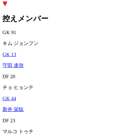
控えメンバー
GK 91
キム ジョンフン
GK 13
守田 達弥
DF 20
チョ ヒョンテ
GK 44
新井 栄聡
DF 23
マルコ トゥチ