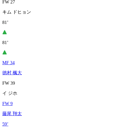
FW 27
キム ドヒョン
81’
81’
MF 34
徳村 楓大
FW 39
イ ジホ
FW 9
藤尾 翔太
59’