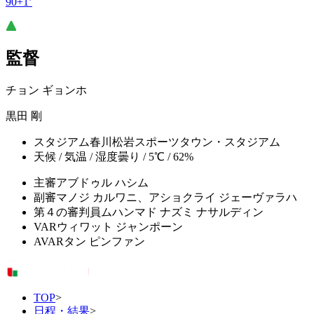
90+1’
監督
チョン ギョンホ
黒田 剛
スタジアム
春川松岩スポーツタウン・スタジアム
天候 / 気温 / 湿度
曇り / 5℃ / 62%
主審
アブドゥル ハシム
副審
マノジ カルワニ、アショクライ ジェーヴァラハ
第４の審判員
ムハンマド ナズミ ナサルディン
VAR
ウィワット ジャンポーン
AVAR
タン ピンファン
TOP
>
日程・結果
>