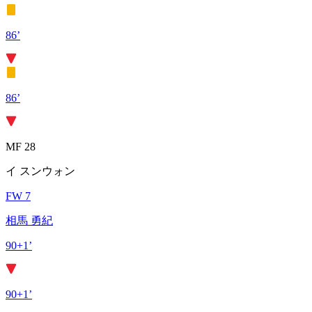
86’
86’
MF 28
イ スンウォン
FW 7
相馬 勇紀
90+1’
90+1’