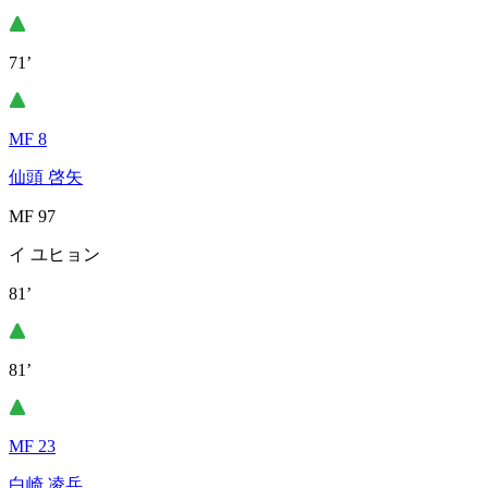
71’
MF 8
仙頭 啓矢
MF 97
イ ユヒョン
81’
81’
MF 23
白崎 凌兵