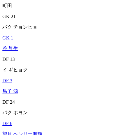
町田
GK 21
パク チョンヒョ
GK 1
谷 晃生
DF 13
イ ギヒョク
DF 3
昌子 源
DF 24
パク ホヨン
DF 6
望月 ヘンリー海輝