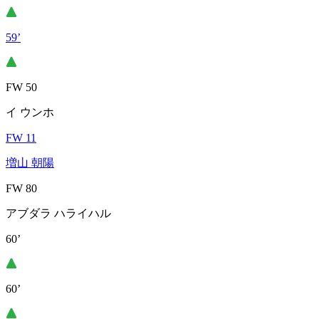
59’
FW 50
イ ウンホ
FW 11
増山 朝陽
FW 80
アブダラ ハライハル
60’
60’