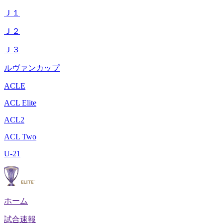
Ｊ１
Ｊ２
Ｊ３
ルヴァンカップ
ACLE
ACL Elite
ACL2
ACL Two
U-21
ホーム
試合速報