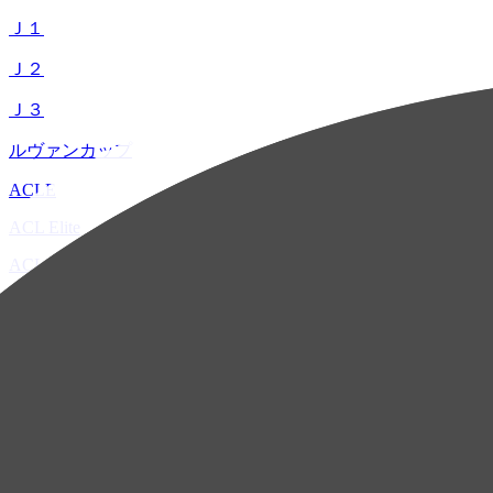
Ｊ１
Ｊ２
Ｊ３
ルヴァンカップ
ACLE
ACL Elite
ACL2
ACL Two
U-21
ホーム
試合速報