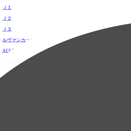
Ｊ１
Ｊ２
Ｊ３
ルヴァンカップ
ACLE
ACL Elite
ACL2
ACL Two
U-21
ホーム
試合速報