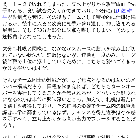
え、１－２で敗れてしまった。立ち上がりから攻守両面で先
手をとる、良い試合の入りができており、23分には
伊佐 耕
平
が先制点を奪取。その後もチームとして積極的に仕掛け続
けるが、後半に入ると次第に相手が盛り返し、押し込まれる
展開に。そして73分と83分に失点を喫してしまい、そのまま
逆転負けとなってしまった。
大分も札幌と同様に、なかなかスムーズに勝点を積み上げ切
れていない状況だ。連敗はないが、連勝も一度のみ。リーグ
後半戦で上位に浮上していくために、こちらも勢いづくきっ
かけを得たいはずだ。
そんなチーム同士の対戦だが、まず焦点となるのは互いのメ
ンバー構成だろう。日程を踏まえれば、どちらもターンオー
バーを実行してくることが予想されるが、どういった顔ぶれ
になるのかは非常に興味深いところ。加えて、札幌は新たに
３選手を獲得しており、その補強の影響でチーム内の競争意
識は非常に高まっているはず。チャンスを得た選手は存在感
を示すべく、立ち上がりから高い出力でプレーをすることだ
ろう。
そしてこの両チームは今季のリーグ開幕戦で対戦しており、