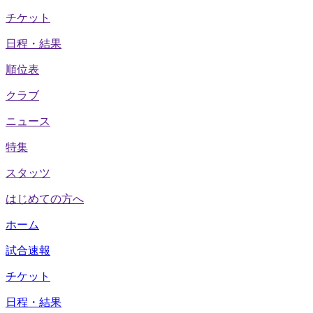
チケット
日程・結果
順位表
クラブ
ニュース
特集
スタッツ
はじめての方へ
ホーム
試合速報
チケット
日程・結果