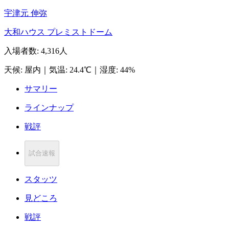
宇津元 伸弥
大和ハウス プレミストドーム
入場者数
:
4,316人
天候
:
屋内
｜
気温
:
24.4℃
｜
湿度
:
44%
サマリー
ラインナップ
戦評
試合速報
スタッツ
見どころ
戦評