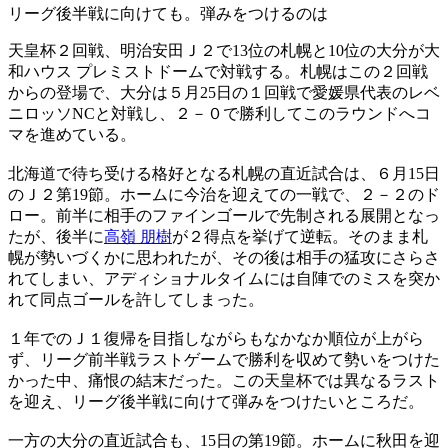
リーグ後半戦に向けても。弾みをつけるのは
天皇杯２回戦、明治安田Ｊ２で13位の札幌と10位の大分が大
和ハウス プレミストドームで対戦する。札幌はこの２回戦
からの登場で、大分は５月25日の１回戦で愛媛県代表のレベ
ニロッソNCと対戦し、２－０で勝利してこのラウンドへコ
マを進めている。
北海道で待ち受ける格好となる札幌の直近試合は、６月15日
のＪ２第19節。ホームに今治を迎えての一戦で、２－２のド
ロー。前半に相手のファインゴールで先制される展開となっ
たが、後半に
高嶺 朋樹
が２得点を挙げて逆転。そのまま札
幌が勢いづくかに思われたが、その後は相手の猛攻にさらさ
れてしまい、アディショナルタイムには自陣でのミスを突か
れて同点ゴールを許してしまった。
１年でのＪ１復帰を目指しながらもなかなか順位が上がら
ず、リーグ前半戦ラストゲームで勝利を収めて勢いをつけた
かった中、痛恨の結末だった。この天皇杯では異なるラスト
を迎え、リーグ後半戦に向けて弾みをつけたいところだ。
一方の大分の直近試合も、15日の第19節。ホームに秋田を迎