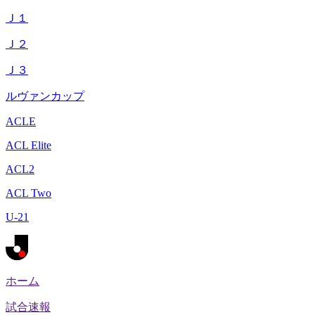
Ｊ１
Ｊ２
Ｊ３
ルヴァンカップ
ACLE
ACL Elite
ACL2
ACL Two
U-21
ホーム
試合速報