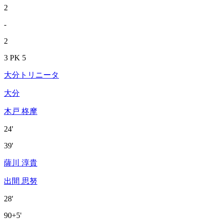
2
-
2
3 PK 5
大分トリニータ
大分
木戸 柊摩
24'
39'
薩川 淳貴
出間 思努
28'
90+5'