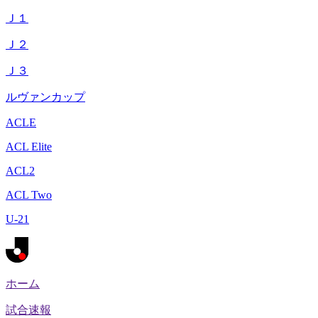
Ｊ１
Ｊ２
Ｊ３
ルヴァンカップ
ACLE
ACL Elite
ACL2
ACL Two
U-21
ホーム
試合速報