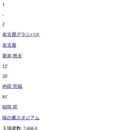
1
-
2
名古屋グランパス
名古屋
新井 悠太
12'
26'
内田 宅哉
81'
稲垣 祥
味の素スタジアム
入場者数
:
7,666人