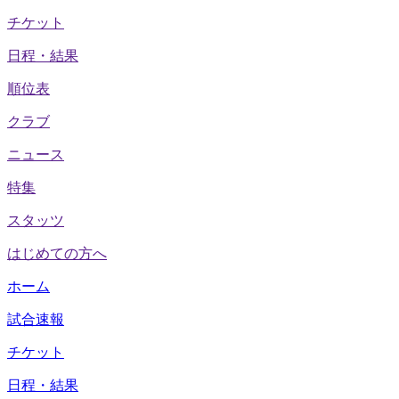
チケット
日程・結果
順位表
クラブ
ニュース
特集
スタッツ
はじめての方へ
ホーム
試合速報
チケット
日程・結果