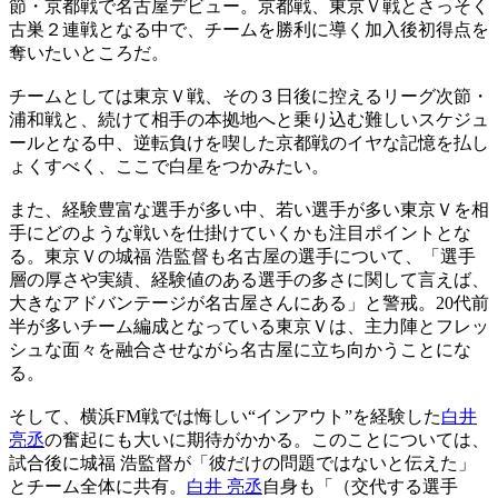
節・京都戦で名古屋デビュー。京都戦、東京Ｖ戦とさっそく
古巣２連戦となる中で、チームを勝利に導く加入後初得点を
奪いたいところだ。
チームとしては東京Ｖ戦、その３日後に控えるリーグ次節・
浦和戦と、続けて相手の本拠地へと乗り込む難しいスケジュ
ールとなる中、逆転負けを喫した京都戦のイヤな記憶を払し
ょくすべく、ここで白星をつかみたい。
また、経験豊富な選手が多い中、若い選手が多い東京Ｖを相
手にどのような戦いを仕掛けていくかも注目ポイントとな
る。東京Ｖの城福 浩監督も名古屋の選手について、「選手
層の厚さや実績、経験値のある選手の多さに関して言えば、
大きなアドバンテージが名古屋さんにある」と警戒。20代前
半が多いチーム編成となっている東京Ｖは、主力陣とフレッ
シュな面々を融合させながら名古屋に立ち向かうことにな
る。
そして、横浜FM戦では悔しい“インアウト”を経験した
白井
亮丞
の奮起にも大いに期待がかかる。このことについては、
試合後に城福 浩監督が「彼だけの問題ではないと伝えた」
とチーム全体に共有。
白井 亮丞
自身も「（交代する選手