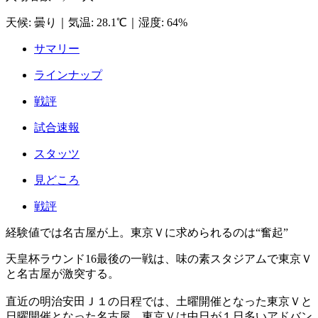
天候
:
曇り
｜
気温
:
28.1℃
｜
湿度
:
64%
サマリー
ラインナップ
戦評
試合速報
スタッツ
見どころ
戦評
経験値では名古屋が上。東京Ｖに求められるのは“奮起”
天皇杯ラウンド16最後の一戦は、味の素スタジアムで東京Ｖ
と名古屋が激突する。
直近の明治安田Ｊ１の日程では、土曜開催となった東京Ｖと
日曜開催となった名古屋。東京Ｖは中日が１日多いアドバン