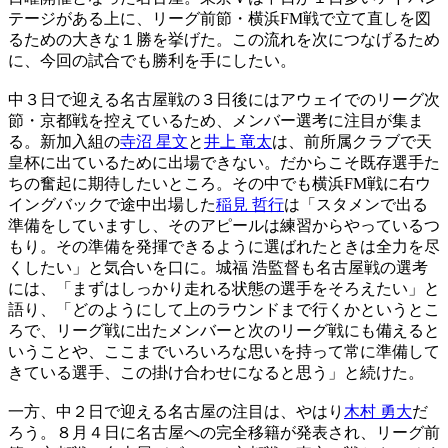
テージがある上に、リーグ前節・横浜FM戦で立て直しを図
るための大きな１勝を挙げた。この流れを次につなげるため
に、今回の試合でも勝利を手にしたい。
中３日で迎える名古屋戦の３日後にはアウェイでのリーグ次
節・京都戦を控えているため、メンバー選考に注目が集ま
る。新加入組の
寺沼 星文
と
井上 竜太
は、前所属クラブで天
皇杯に出ているために出場できない。だからこそ既存選手た
ちの奮起に期待したいところ。その中でも横浜FM戦に右ウ
イングバックで途中出場した
稲見 哲行
は「スタメンで出る
準備をしていますし、そのアピールは練習からやっているつ
もり。その準備を発揮できるように選ばれたときは全力を尽
くしたい」と気合いを口に。城福 浩監督も名古屋戦の選考
には、「まずはしっかり走れる状態の選手をそろえたい」と
語り、「どのようにして上のラウンドまで行くかというとこ
ろで、リーグ戦に出たメンバーと次のリーグ戦にも備えると
いうことや、ここまでいろいろな思いを持って常に準備して
きている選手、この掛け合わせになると思う」と続けた。
一方、中２日で迎える名古屋の注目は、やはり
木村 勇大
だ
ろう。８月４日に名古屋への完全移籍が発表され、リーグ前