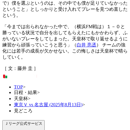
で）僕を選ぶというのは、その中でも僕が足りていなかった
ということ」としっかりと受け入れてプレーを見つめ直した
という。
「今までは出られなかった中で、（横浜FM戦は）１－０と
勝っている状況で自分を出してもらえたにもかかわらず、ふ
がいないプレーをしてしまった。天皇杯で取り返せるように
練習から頑張っていこうと思う」（
白井 亮丞
） チームの強
化には若手の成長が欠かせない。この悔しさは天皇杯で晴ら
していく。
［ 文：藤井 圭 ］
TOP
>
日程・結果
>
天皇杯
>
東京Ｖ vs 名古屋 (2025年8月13日)
>
見どころ
Ｊリーグ公式サービス