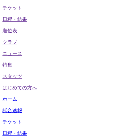
チケット
日程・結果
順位表
クラブ
ニュース
特集
スタッツ
はじめての方へ
ホーム
試合速報
チケット
日程・結果