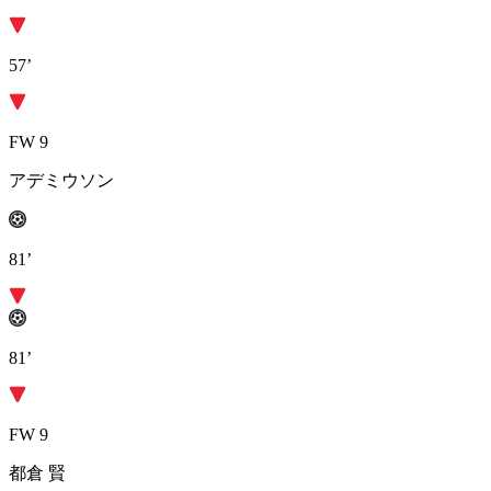
57’
FW 9
アデミウソン
81’
81’
FW 9
都倉 賢