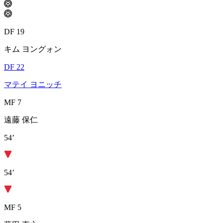
DF 19
キム ヨングォン
DF 22
マテイ ヨニッチ
MF 7
遠藤 保仁
54’
54’
MF 5