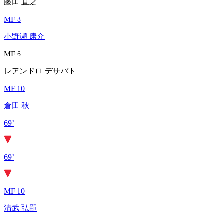
藤田 直之
MF 8
小野瀬 康介
MF 6
レアンドロ デサバト
MF 10
倉田 秋
69’
69’
MF 10
清武 弘嗣