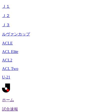
Ｊ１
Ｊ２
Ｊ３
ルヴァンカップ
ACLE
ACL Elite
ACL2
ACL Two
U-21
ホーム
試合速報