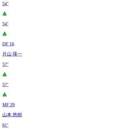
54’
54’
DF 16
片山 瑛一
57’
57’
MF 29
山本 悠樹
81’