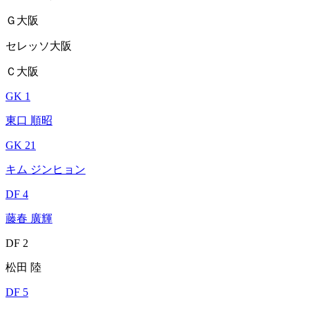
Ｇ大阪
セレッソ大阪
Ｃ大阪
GK 1
東口 順昭
GK 21
キム ジンヒョン
DF 4
藤春 廣輝
DF 2
松田 陸
DF 5