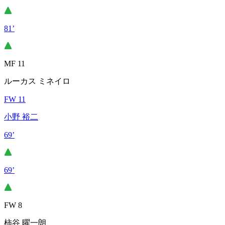
81’
MF 11
ルーカス ミネイロ
FW 11
小野 裕二
69’
69’
FW 8
柿谷 曜一朗