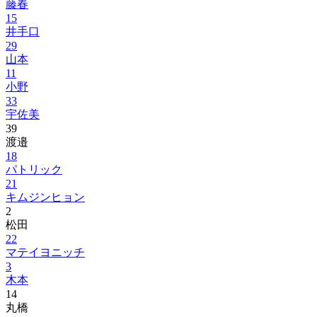
藤春
15
井手口
29
山本
11
小野
33
宇佐美
39
渡邉
18
パトリック
21
キムジンヒョン
2
松田
22
マテイヨニッチ
3
木本
14
丸橋