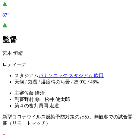
87’
監督
宮本 恒靖
ロティーナ
スタジアム
パナソニック スタジアム 吹田
天候 / 気温 / 湿度
晴のち曇 / 25.9℃ / 46%
主審
佐藤 隆治
副審
野村 修、松井 健太郎
第４の審判員
岡 宏道
新型コロナウイルス感染予防対策のため、無観客での試合開
催（リモートマッチ）