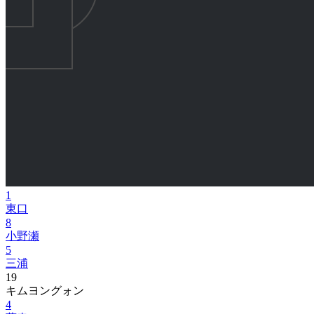
1
東口
8
小野瀬
5
三浦
19
キムヨングォン
4