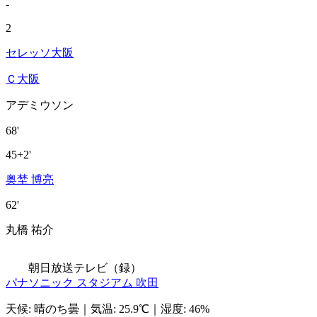
-
2
セレッソ大阪
Ｃ大阪
アデミウソン
68'
45+2'
奥埜 博亮
62'
丸橋 祐介
朝日放送テレビ（録）
パナソニック スタジアム 吹田
天候
:
晴のち曇
｜
気温
:
25.9℃
｜
湿度
:
46%