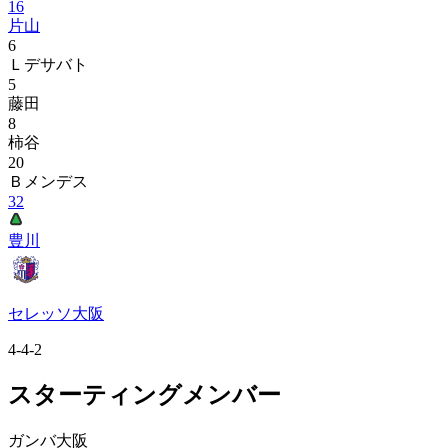
16
片山
6
Ｌデサバト
5
藤田
8
柿谷
20
Ｂメンデス
32
豊川
セレッソ大阪
4-4-2
スターティングメンバー
ガンバ大阪