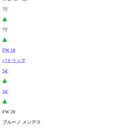
75’
75’
FW 18
パトリック
54’
54’
FW 20
ブルーノ メンデス