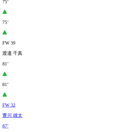
75’
75’
FW 39
渡邉 千真
81’
81’
FW 32
豊川 雄太
87’