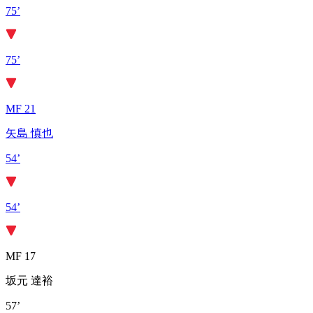
75’
75’
MF 21
矢島 慎也
54’
54’
MF 17
坂元 達裕
57’