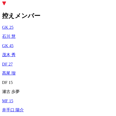
控えメンバー
GK 25
石川 慧
GK 45
茂木 秀
DF 27
髙尾 瑠
DF 15
瀬古 歩夢
MF 15
井手口 陽介