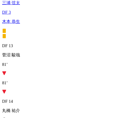
三浦 弦太
DF 3
木本 恭生
DF 13
菅沼 駿哉
81’
81’
DF 14
丸橋 祐介