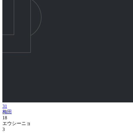
31
梅田
18
エウシーニョ
3