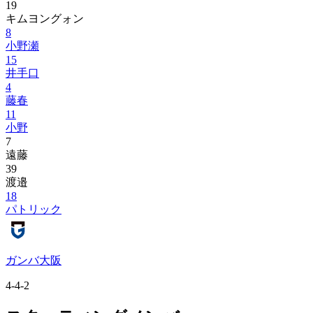
19
キムヨングォン
8
小野瀬
15
井手口
4
藤春
11
小野
7
遠藤
39
渡邉
18
パトリック
ガンバ大阪
4-4-2