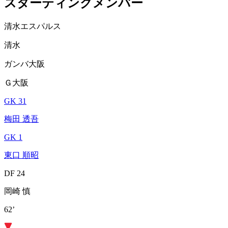
スターティングメンバー
清水エスパルス
清水
ガンバ大阪
Ｇ大阪
GK 31
梅田 透吾
GK 1
東口 順昭
DF 24
岡崎 慎
62’