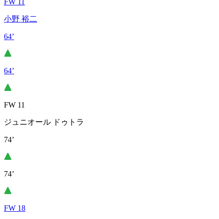
FW 11
小野 裕二
64’
64’
FW 11
ジュニオール ドゥトラ
74’
74’
FW 18