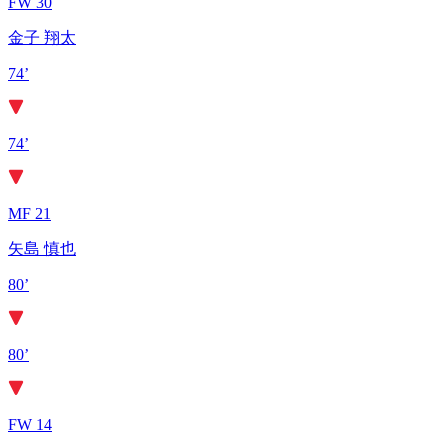
FW 30
金子 翔太
74’
74’
MF 21
矢島 慎也
80’
80’
FW 14