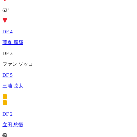
62’
DF 4
藤春 廣輝
DF 3
ファン ソッコ
DF 5
三浦 弦太
DF 2
立田 悠悟