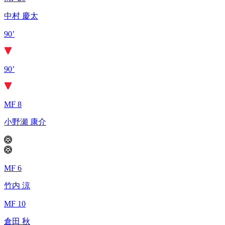
中村 慶太
90’
90’
MF 8
小野瀬 康介
MF 6
竹内 涼
MF 10
倉田 秋