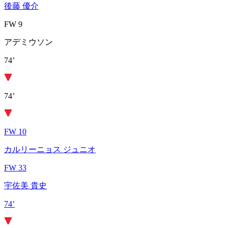
後藤 優介
FW 9
アデミウソン
74’
74’
FW 10
カルリーニョス ジュニオ
FW 33
宇佐美 貴史
74’