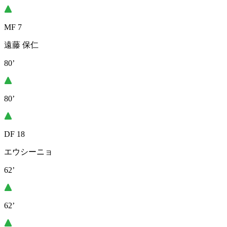
MF 7
遠藤 保仁
80’
80’
DF 18
エウシーニョ
62’
62’