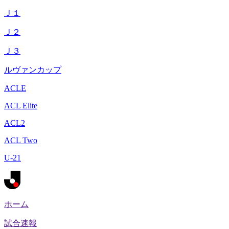
Ｊ１
Ｊ２
Ｊ３
ルヴァンカップ
ACLE
ACL Elite
ACL2
ACL Two
U-21
ホーム
試合速報