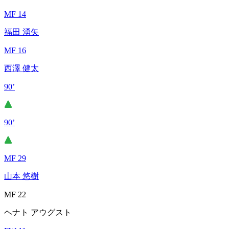
MF 14
福田 湧矢
MF 16
西澤 健太
90’
90’
MF 29
山本 悠樹
MF 22
ヘナト アウグスト