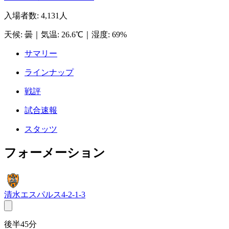
入場者数
:
4,131人
天候
:
曇
｜
気温
:
26.6℃
｜
湿度
:
69%
サマリー
ラインナップ
戦評
試合速報
スタッツ
フォーメーション
清水エスパルス
4-2-1-3
後半45分