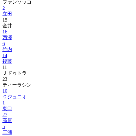
ファンソッコ
2
立田
15
金井
16
西澤
6
竹内
14
後藤
11
Ｊドゥトラ
23
ティーラシン
10
Ｃジュニオ
1
東口
27
高尾
5
三浦