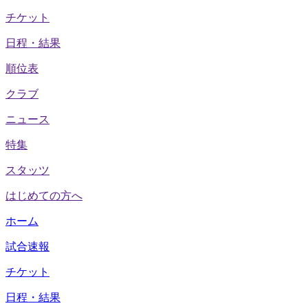
チケット
日程・結果
順位表
クラブ
ニュース
特集
スタッツ
はじめての方へ
ホーム
試合速報
チケット
日程・結果