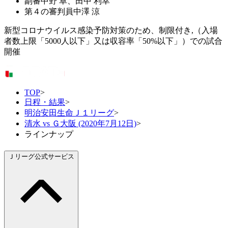
副審
中野 卓、田中 利幸
第４の審判員
中澤 涼
新型コロナウイルス感染予防対策のため、制限付き,（入場
者数上限「5000人以下」又は収容率「50%以下」）での試合
開催
TOP
>
日程・結果
>
明治安田生命Ｊ１リーグ
>
清水 vs Ｇ大阪 (2020年7月12日)
>
ラインナップ
Ｊリーグ公式サービス