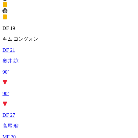
DF 19
キム ヨングォン
DF 21
奥井 諒
90’
90’
DF 27
髙尾 瑠
MF 20