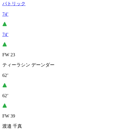
パトリック
74’
74’
FW 23
ティーラシン デーンダー
62’
62’
FW 39
渡邉 千真