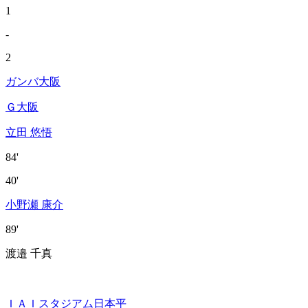
1
-
2
ガンバ大阪
Ｇ大阪
立田 悠悟
84'
40'
小野瀬 康介
89'
渡邉 千真
ＩＡＩスタジアム日本平