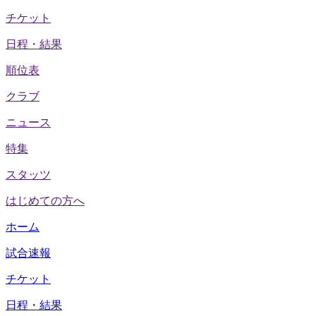
チケット
日程・結果
順位表
クラブ
ニュース
特集
スタッツ
はじめての方へ
ホーム
試合速報
チケット
日程・結果