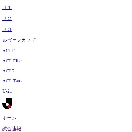
Ｊ１
Ｊ２
Ｊ３
ルヴァンカップ
ACLE
ACL Elite
ACL2
ACL Two
U-21
ホーム
試合速報