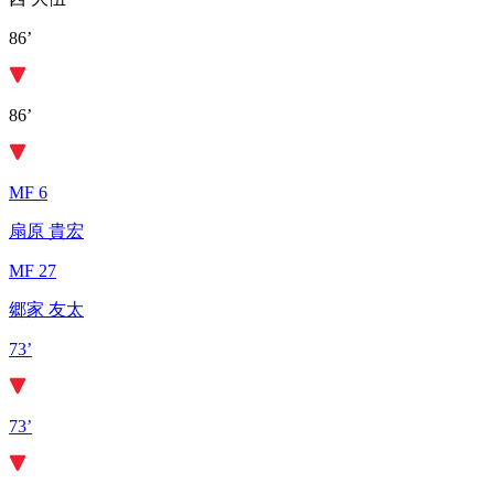
86’
86’
MF 6
扇原 貴宏
MF 27
郷家 友太
73’
73’