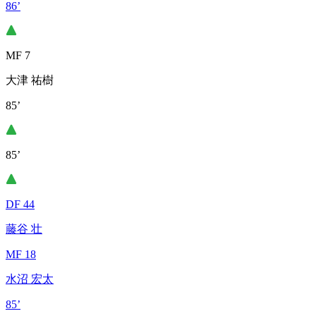
86’
MF 7
大津 祐樹
85’
85’
DF 44
藤谷 壮
MF 18
水沼 宏太
85’