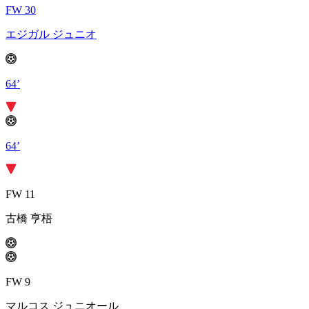
FW 30
エジガル ジュニオ
64’
64’
FW 11
古橋 亨梧
FW 9
マルコス ジュニオール