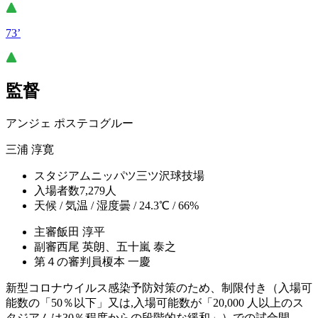
73’
監督
アンジェ ポステコグルー
三浦 淳寛
スタジアム
ニッパツ三ツ沢球技場
入場者数
7,279人
天候 / 気温 / 湿度
曇 / 24.3℃ / 66%
主審
飯田 淳平
副審
西尾 英朗、五十嵐 泰之
第４の審判員
榎本 一慶
新型コロナウイルス感染予防対策のため、制限付き（入場可
能数の「50％以下」又は,入場可能数が「20,000 人以上のス
タジアムは30％程度からの段階的な緩和」）での試合開