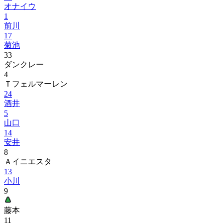
オナイウ
1
前川
17
菊池
33
ダンクレー
4
Ｔフェルマーレン
24
酒井
5
山口
14
安井
8
Ａイニエスタ
13
小川
9
藤本
11