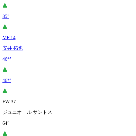
85’
MF 14
安井 拓也
46*’
46*’
FW 37
ジュニオール サントス
64’