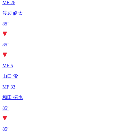
MF 26
渡辺 皓太
85’
85’
MF 5
山口 蛍
MF 33
和田 拓也
85’
85’