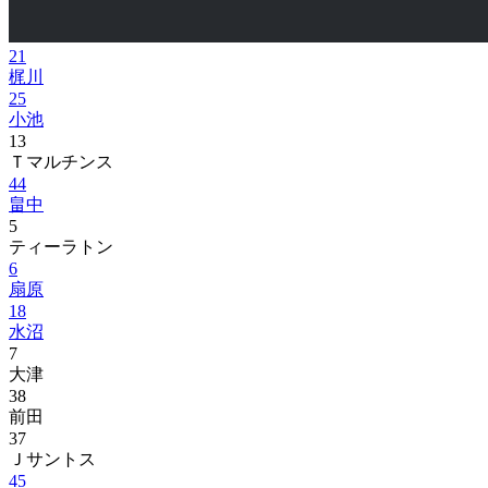
21
梶川
25
小池
13
Ｔマルチンス
44
畠中
5
ティーラトン
6
扇原
18
水沼
7
大津
38
前田
37
Ｊサントス
45