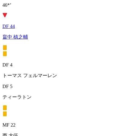
46*’
DF 44
畠中 槙之輔
DF 4
トーマス フェルマーレン
DF 5
ティーラトン
MF 22
西 大伍