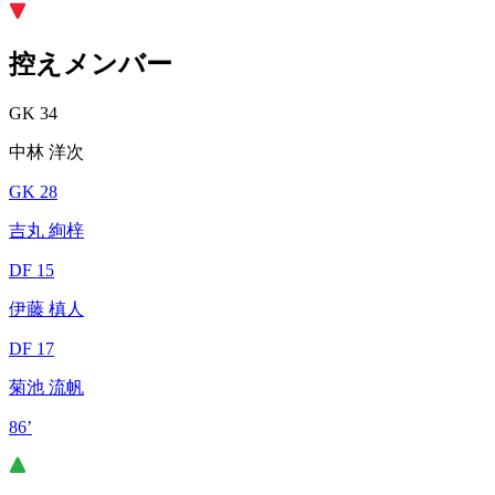
控えメンバー
GK 34
中林 洋次
GK 28
吉丸 絢梓
DF 15
伊藤 槙人
DF 17
菊池 流帆
86’