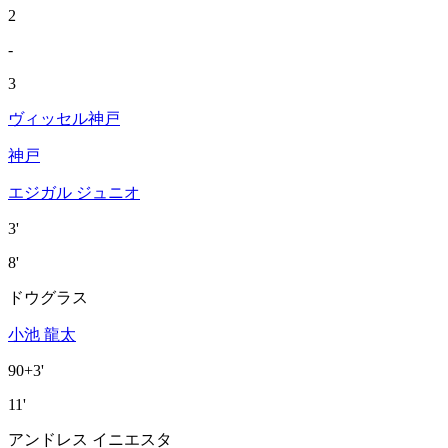
2
-
3
ヴィッセル神戸
神戸
エジガル ジュニオ
3'
8'
ドウグラス
小池 龍太
90+3'
11'
アンドレス イニエスタ