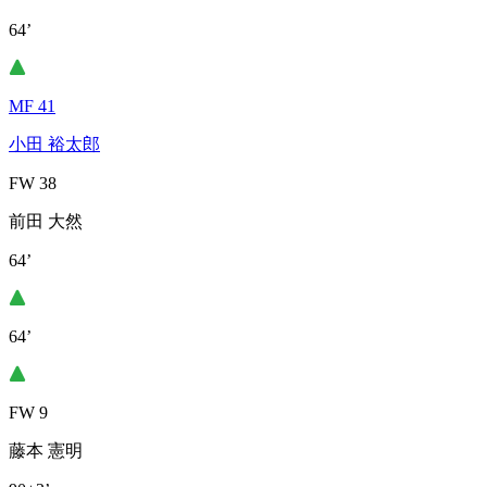
64’
MF 41
小田 裕太郎
FW 38
前田 大然
64’
64’
FW 9
藤本 憲明