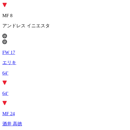
MF 8
アンドレス イニエスタ
FW 17
エリキ
64’
64’
MF 24
酒井 高徳