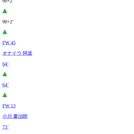
90+2’
90+2’
FW 45
オナイウ 阿道
64’
64’
FW 13
小川 慶治朗
73’