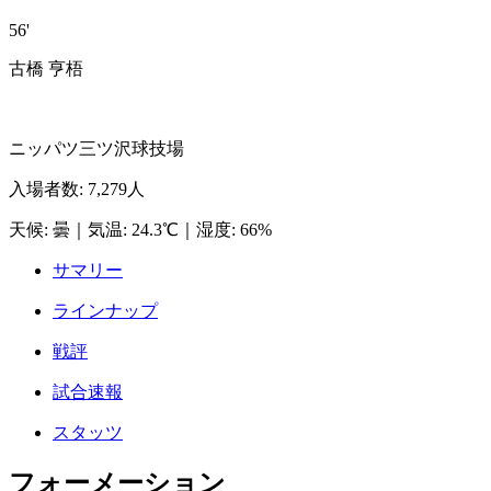
56'
古橋 亨梧
ニッパツ三ツ沢球技場
入場者数
:
7,279人
天候
:
曇
｜
気温
:
24.3℃
｜
湿度
:
66%
サマリー
ラインナップ
戦評
試合速報
スタッツ
フォーメーション