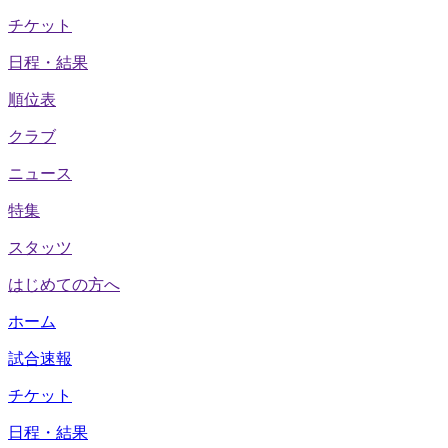
チケット
日程・結果
順位表
クラブ
ニュース
特集
スタッツ
はじめての方へ
ホーム
試合速報
チケット
日程・結果