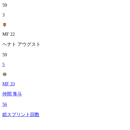
59
3
MF 22
ヘナト アウグスト
59
5
MF 33
仲間 隼斗
56
総スプリント回数