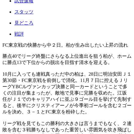
試合速報
スタッツ
見どころ
戦評
FC東京戦の快勝から中２日。柏が生み出したい上昇の流れ
勝点40でリーグ終盤にさらなる上位進出を狙う柏が、ホーム
に勝点13で下位からの脱出を目指す清水を迎える。
10月に入っても連戦真っただ中の柏は、28日に明治安田Ｊ１
第30節・FC東京戦を前倒しで消化。11月７日に控えるＪリ
ーグYBCルヴァンカップ決勝と同一カードということで多
くの注目が集まったが、敵地で見事に完勝を収めた。江坂
任がＪ１でのキャリアハイに並ぶ９ゴール目を挙げて先制す
ると、後半にクリスティアーノが今季初ゴールを含む２ゴー
ルを決め、３－１とFC東京を粉砕した。
リーグ戦を見てもこの勝利の大きさは言うまでもなく、２連
敗を含む３戦勝ちなしであった重苦しい雰囲気を吹き飛ばし