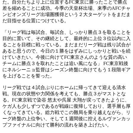
た。自分たちより上に位置するFC東京に勝ったことで勝点
差を縮めることに成功。今季の天皇杯出場、来季のAFCチャ
ンピオンズリーグ出場圏獲得という２大ターゲットをまだま
だ目指せる位置につけている。
「リーグ戦は毎試合、毎試合、しっかり勝点３を取ることを
目的に置いて、その継続として、最終的に上位３位以内に入
ることを目標に戦っている。まだまだリーグ戦は残り試合が
あると思うので、今日の１勝をはずみにしっかりと戦いを続
けていきたい。今後に向けてFC東京さんのような質の高い
チームに勝点３を取れたことは追い風になる」 FC東京戦後
にネルシーニョ監督はシーズン終盤に向けてもう１段階ギア
を上げることを誓った。
リーグ戦では４試合ぶりにホームに帰ってきて迎える清水
戦。現在の状態や力関係を考えても、勝点３がマストとな
る。FC東京戦で染谷 悠太や呉屋 大翔が戻ってきたように、
ケガ人も少しずつであるが戦線に復帰しており、選手層も厚
くなってきている。総力戦でこの難局を乗り越えながら、リ
ーグ終盤の上位争い、そして１週間後に控えるルヴァンカッ
プファイナルに向けて勝利の流れを築き上げたい。