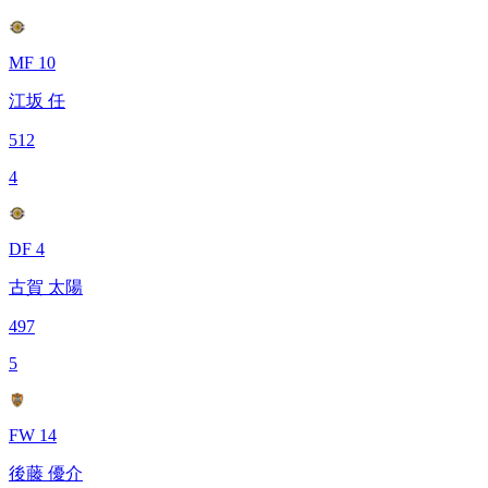
MF 10
江坂 任
512
4
DF 4
古賀 太陽
497
5
FW 14
後藤 優介