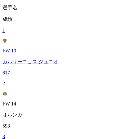
選手名
成績
1
FW 10
カルリーニョス ジュニオ
617
2
FW 14
オルンガ
598
3