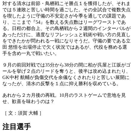
対する清水は前節・鳥栖戦こそ勝点１を獲得したが、それま
では５連敗と苦しい時間を過ごした。その全試合で複数失点
を喫したように守備の不安定さが今季を通しての課題であ
り、ここまで『54』を数える失点数はリーグワーストであ
る。日程の都合上、その鳥栖戦から２週間のインターバルが
あっただけに、適度なリフレッシュと戦術や戦い方の見直し
をできたかが問われる一戦になりそうだ。守備の要である立
田 悠悟を出場停止で欠く状況ではあるが、代役を務める選
手を含め一丸で戦いたい。
９月の前回対戦では35分から38分の間に柏が呉屋と江坂がゴ
ールを挙げ２点のリードを奪うと、後半は攻め込まれたり、
GK中村 航輔が負傷交代を余儀なくされたりと苦しい展開に
なったが、清水の反撃を１点に抑え勝利を収めている。
あれから２カ月後の再戦。10月のラストゲームで意地を見
せ、歓喜を味わうのは？
［ 文：須賀 大輔 ］
注目選手