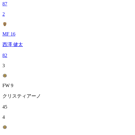
87
2
MF 16
西澤 健太
82
3
FW 9
クリスティアーノ
45
4