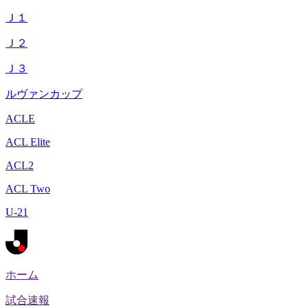
Ｊ１
Ｊ２
Ｊ３
ルヴァンカップ
ACLE
ACL Elite
ACL2
ACL Two
U-21
ホーム
試合速報