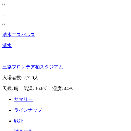
0
-
0
清水エスパルス
清水
三協フロンテア柏スタジアム
入場者数
:
2,720人
天候
:
晴
｜
気温
:
16.6℃
｜
湿度
:
44%
サマリー
ラインナップ
戦評