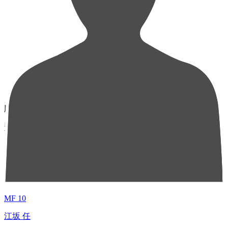
順位
選手名
成績
1
MF 10
江坂 任