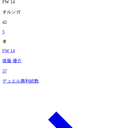
FW 14
オルンガ
42
5
FW 14
後藤 優介
37
デュエル勝利総数