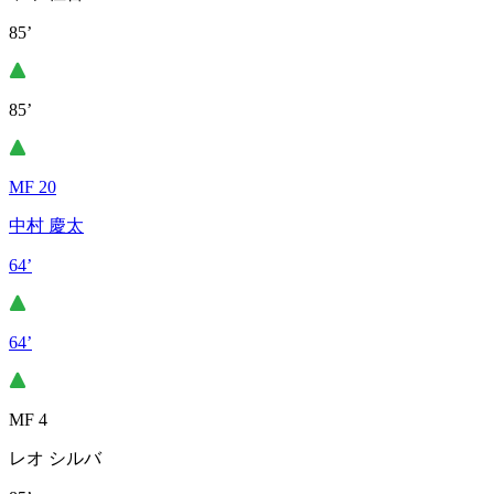
85’
85’
MF 20
中村 慶太
64’
64’
MF 4
レオ シルバ