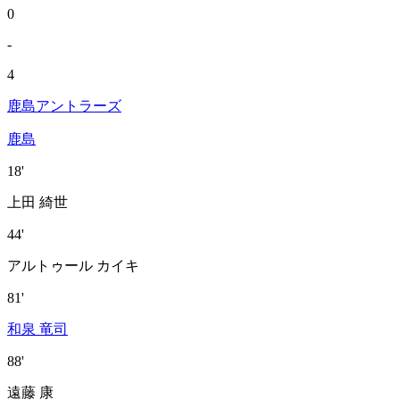
0
-
4
鹿島アントラーズ
鹿島
18'
上田 綺世
44'
アルトゥール カイキ
81'
和泉 竜司
88'
遠藤 康