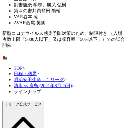
副審
唐紙 学志、勝又 弘樹
第４の審判員
窪田 陽輔
VAR
谷本 涼
AVAR
西尾 英朗
新型コロナウイルス感染予防対策のため、制限付き,（入場
者数上限「5000人以下」又は収容率「50%以下」）での試合
開催
TOP
>
日程・結果
>
明治安田生命Ｊ１リーグ
>
清水 vs 鹿島 (2021年8月25日)
>
ラインナップ
Ｊリーグ公式サービス