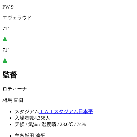
FW 9
エヴェラウド
71’
71’
監督
ロティーナ
相馬 直樹
スタジアム
ＩＡＩスタジアム日本平
入場者数
4,356人
天候 / 気温 / 湿度
晴 / 28.6℃ / 74%
主審
飯田 淳平