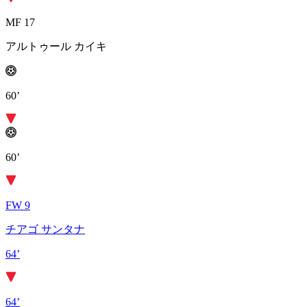
MF 17
アルトゥール カイキ
60’
60’
FW 9
チアゴ サンタナ
64’
64’