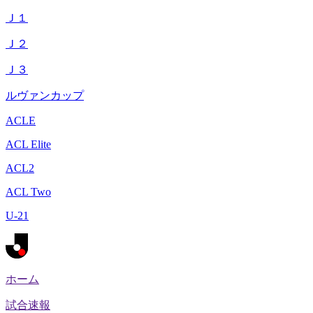
Ｊ１
Ｊ２
Ｊ３
ルヴァンカップ
ACLE
ACL Elite
ACL2
ACL Two
U-21
ホーム
試合速報