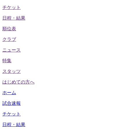
チケット
日程・結果
順位表
クラブ
ニュース
特集
スタッツ
はじめての方へ
ホーム
試合速報
チケット
日程・結果