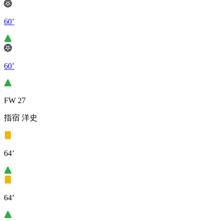
60’
60’
FW 27
指宿 洋史
64’
64’