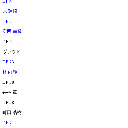
DF 4
原 輝綺
DF 2
安西 幸輝
DF 5
ヴァウド
DF 23
林 尚輝
DF 38
井林 章
DF 28
町田 浩樹
DF 7