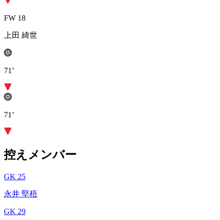
FW 18
上田 綺世
71’
71’
控えメンバー
GK 25
永井 堅梧
GK 29