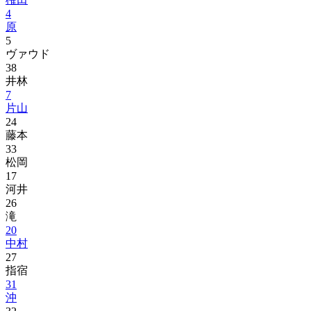
4
原
5
ヴァウド
38
井林
7
片山
24
藤本
33
松岡
17
河井
26
滝
20
中村
27
指宿
31
沖