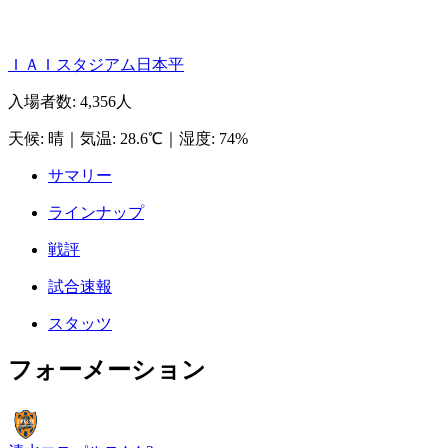
ＩＡＩスタジアム日本平
入場者数
:
4,356人
天候
:
晴
｜
気温
:
28.6℃
｜
湿度
:
74%
サマリー
ラインナップ
戦評
試合速報
スタッツ
フォーメーション