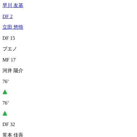
早川 友基
DF 2
立田 悠悟
DF 15
ブエノ
MF 17
河井 陽介
76’
76’
DF 32
常本 佳吾