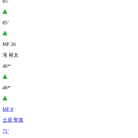
85’
85’
MF 26
滝 裕太
46*’
46*’
MF 8
土居 聖真
71’