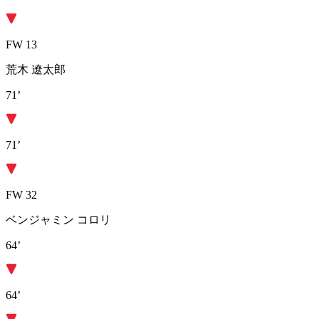
FW 13
荒木 遼太郎
71’
71’
FW 32
ベンジャミン コロリ
64’
64’