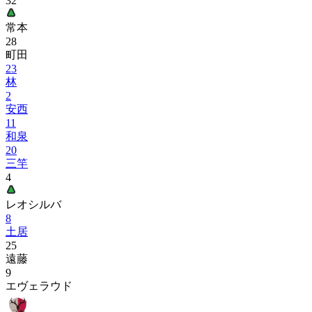
32
常本
28
町田
23
林
2
安西
11
和泉
20
三竿
4
レオシルバ
8
土居
25
遠藤
9
エヴェラウド