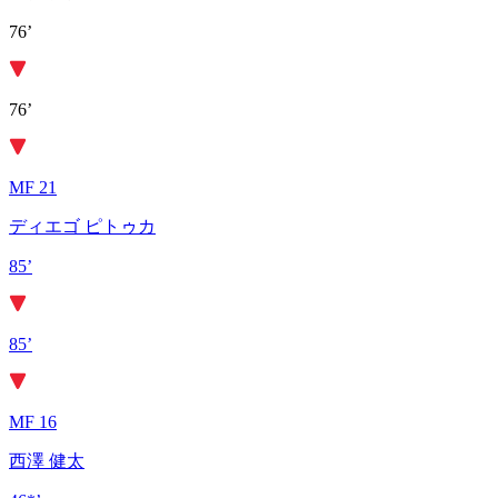
76’
76’
MF 21
ディエゴ ピトゥカ
85’
85’
MF 16
西澤 健太