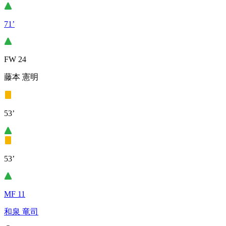
71’
FW 24
藤本 憲明
53’
53’
MF 11
和泉 竜司