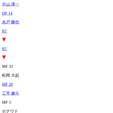
片山 瑛一
DF 14
永戸 勝也
85’
85’
MF 33
松岡 大起
MF 20
三竿 健斗
MF 3
ホナウド