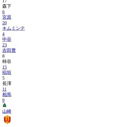
17
森下
6
宮原
20
キムミンテ
4
中谷
23
吉田豊
8
柿谷
15
稲垣
5
長澤
11
相馬
9
山崎