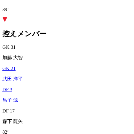
89’
控えメンバー
GK 31
加藤 大智
GK 21
武田 洋平
DF 3
昌子 源
DF 17
森下 龍矢
82’