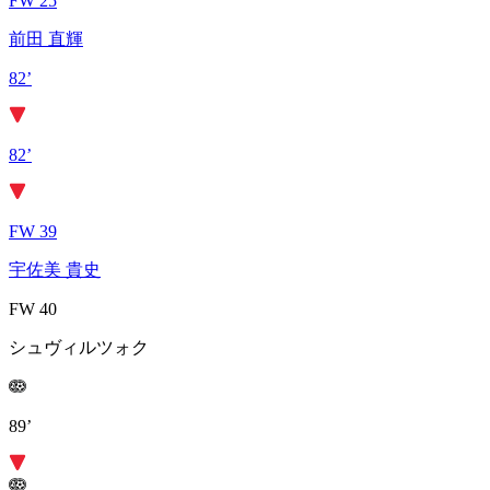
FW 25
前田 直輝
82’
82’
FW 39
宇佐美 貴史
FW 40
シュヴィルツォク
89’