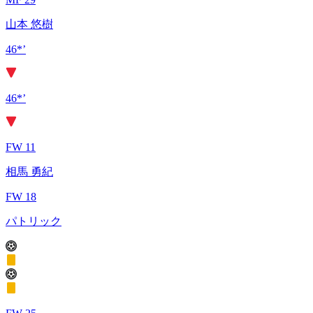
山本 悠樹
46*’
46*’
FW 11
相馬 勇紀
FW 18
パトリック