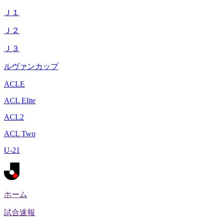
Ｊ１
Ｊ２
Ｊ３
ルヴァンカップ
ACLE
ACL Elite
ACL2
ACL Two
U-21
ホーム
試合速報