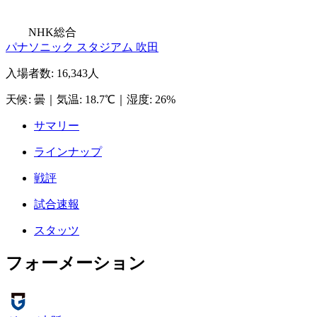
NHK総合
パナソニック スタジアム 吹田
入場者数
:
16,343人
天候
:
曇
｜
気温
:
18.7℃
｜
湿度
:
26%
サマリー
ラインナップ
戦評
試合速報
スタッツ
フォーメーション