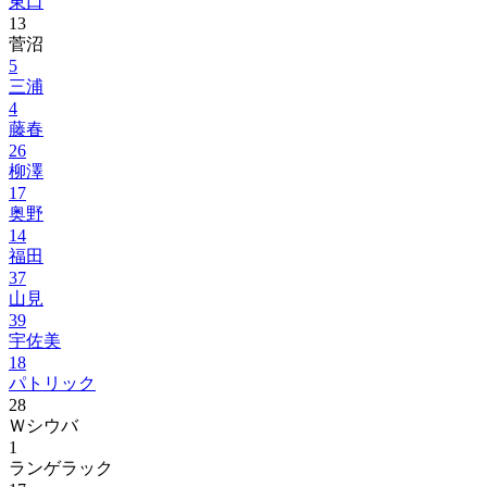
東口
13
菅沼
5
三浦
4
藤春
26
柳澤
17
奥野
14
福田
37
山見
39
宇佐美
18
パトリック
28
Ｗシウバ
1
ランゲラック