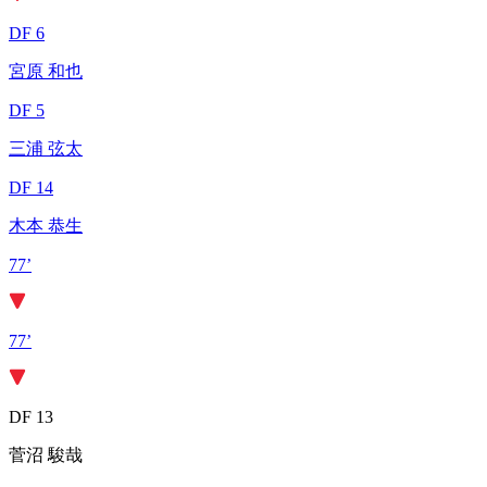
DF 6
宮原 和也
DF 5
三浦 弦太
DF 14
木本 恭生
77’
77’
DF 13
菅沼 駿哉