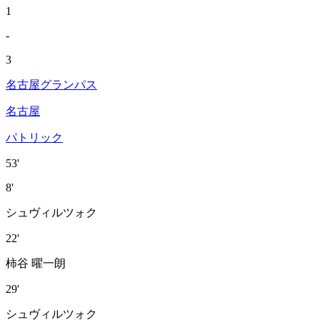
1
-
3
名古屋グランパス
名古屋
パトリック
53'
8'
シュヴィルツォク
22'
柿谷 曜一朗
29'
シュヴィルツォク