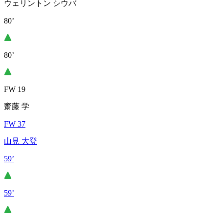
ウェリントン シウバ
80’
80’
FW 19
齋藤 学
FW 37
山見 大登
59’
59’