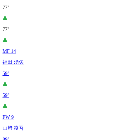
77’
77’
MF 14
福田 湧矢
59’
59’
FW 9
山﨑 凌吾
89’