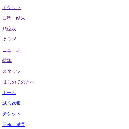
チケット
日程・結果
順位表
クラブ
ニュース
特集
スタッツ
はじめての方へ
ホーム
試合速報
チケット
日程・結果