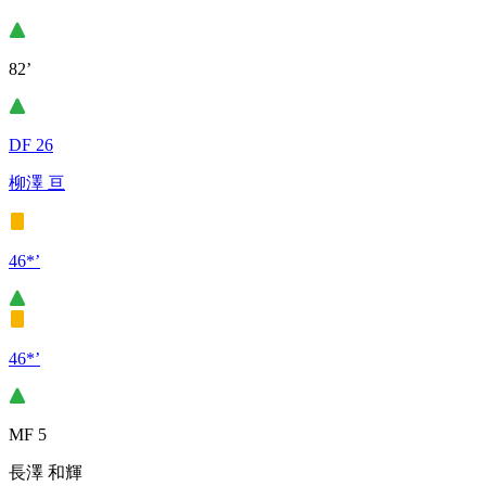
82’
DF 26
柳澤 亘
46*’
46*’
MF 5
長澤 和輝