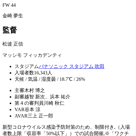
FW 44
金崎 夢生
監督
松波 正信
マッシモ フィッカデンティ
スタジアム
パナソニック スタジアム 吹田
入場者数
16,343人
天候 / 気温 / 湿度
曇 / 18.7℃ / 26%
主審
木村 博之
副審
越智 新次、浜本 祐介
第４の審判員
川崎 秋仁
VAR
谷本 涼
AVAR
三上 正一郎
新型コロナウイルス感染予防対策のため、制限付き,（入場
者数上限「収容率「50%以下」）での試合開催,※「ワクチ