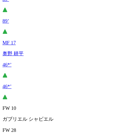
89’
MF 17
奥野 耕平
46*’
46*’
FW 10
ガブリエル シャビエル
FW 28