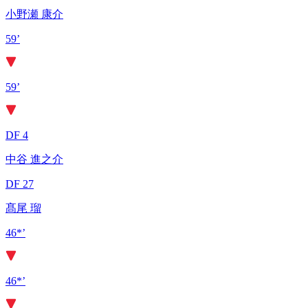
小野瀬 康介
59’
59’
DF 4
中谷 進之介
DF 27
髙尾 瑠
46*’
46*’