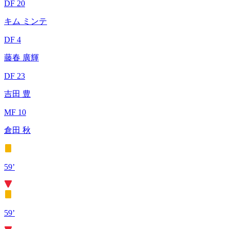
DF 20
キム ミンテ
DF 4
藤春 廣輝
DF 23
吉田 豊
MF 10
倉田 秋
59’
59’