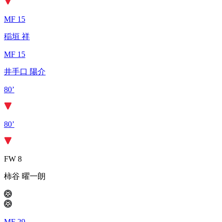
MF 15
稲垣 祥
MF 15
井手口 陽介
80’
80’
FW 8
柿谷 曜一朗
MF 29