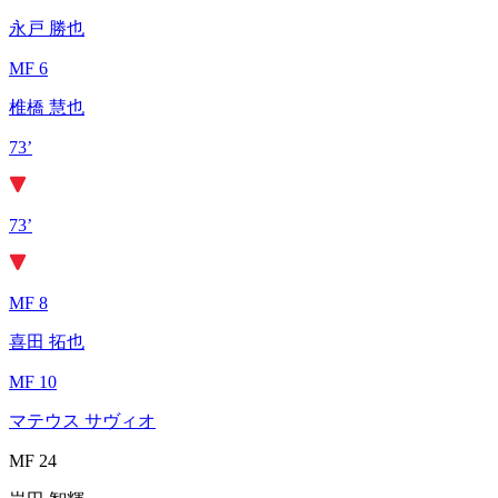
永戸 勝也
MF 6
椎橋 慧也
73’
73’
MF 8
喜田 拓也
MF 10
マテウス サヴィオ
MF 24