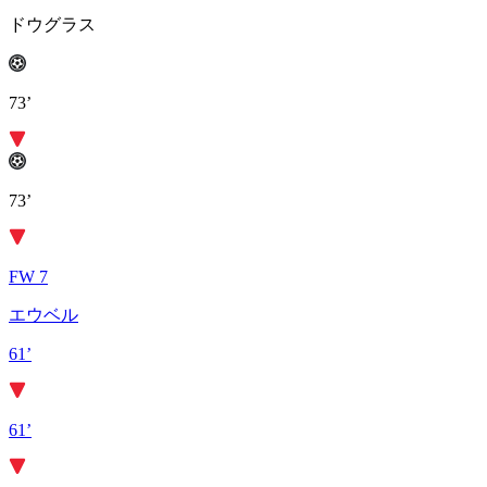
ドウグラス
73’
73’
FW 7
エウベル
61’
61’