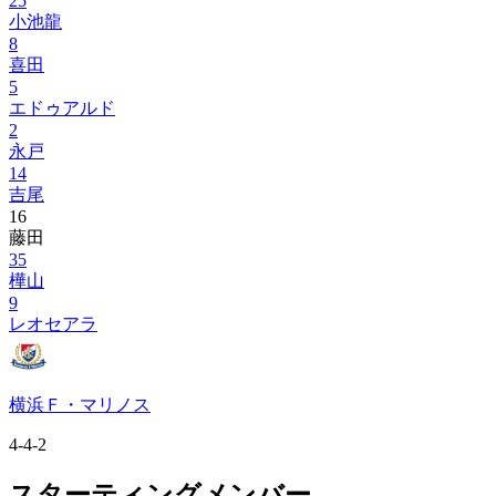
25
小池龍
8
喜田
5
エドゥアルド
2
永戸
14
吉尾
16
藤田
35
樺山
9
レオセアラ
横浜Ｆ・マリノス
4-4-2
スターティングメンバー