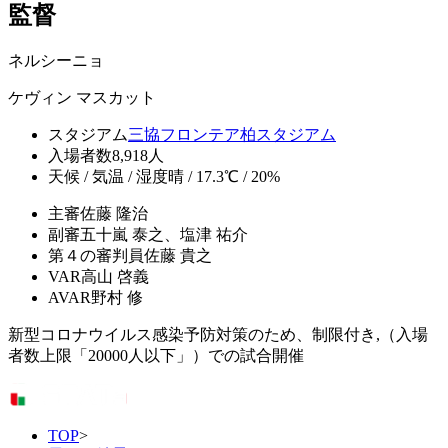
監督
ネルシーニョ
ケヴィン マスカット
スタジアム
三協フロンテア柏スタジアム
入場者数
8,918人
天候 / 気温 / 湿度
晴 / 17.3℃ / 20%
主審
佐藤 隆治
副審
五十嵐 泰之、塩津 祐介
第４の審判員
佐藤 貴之
VAR
高山 啓義
AVAR
野村 修
新型コロナウイルス感染予防対策のため、制限付き,（入場
者数上限「20000人以下」）での試合開催
TOP
>