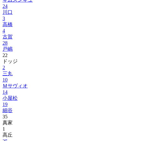
24
川口
3
高橋
4
古賀
28
戸嶋
22
ドッジ
2
三丸
10
Ｍサヴィオ
14
小屋松
19
細谷
35
真家
1
高丘