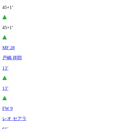
45+1’
45+1’
MF 28
戸嶋 祥郎
13’
13’
FW 9
レオ セアラ
61’