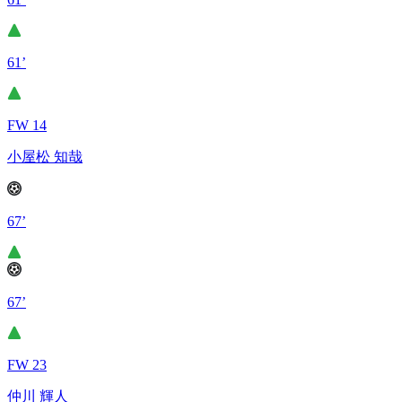
61’
FW 14
小屋松 知哉
67’
67’
FW 23
仲川 輝人