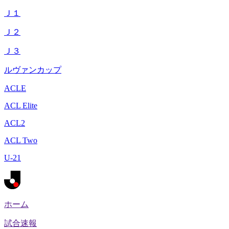
Ｊ１
Ｊ２
Ｊ３
ルヴァンカップ
ACLE
ACL Elite
ACL2
ACL Two
U-21
ホーム
試合速報