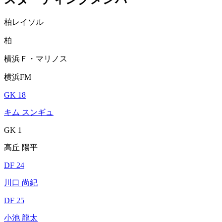
柏レイソル
柏
横浜Ｆ・マリノス
横浜FM
GK 18
キム スンギュ
GK 1
高丘 陽平
DF 24
川口 尚紀
DF 25
小池 龍太