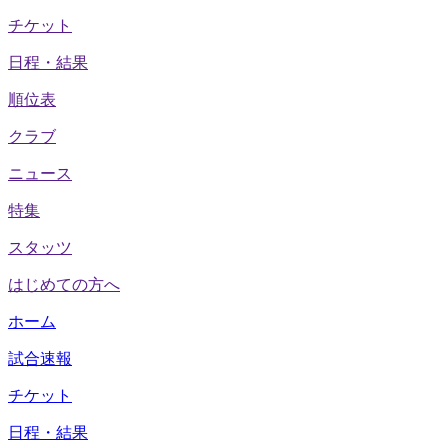
チケット
日程・結果
順位表
クラブ
ニュース
特集
スタッツ
はじめての方へ
ホーム
試合速報
チケット
日程・結果