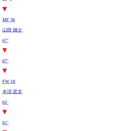
MF 36
山田 雄士
67’
67’
FW 18
水沼 宏太
61’
61’