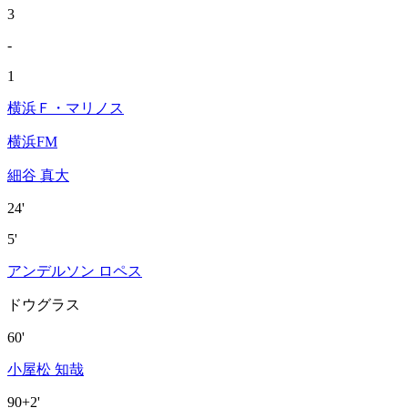
3
-
1
横浜Ｆ・マリノス
横浜FM
細谷 真大
24'
5'
アンデルソン ロペス
ドウグラス
60'
小屋松 知哉
90+2'