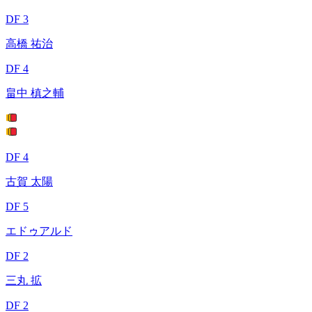
DF 3
高橋 祐治
DF 4
畠中 槙之輔
DF 4
古賀 太陽
DF 5
エドゥアルド
DF 2
三丸 拡
DF 2