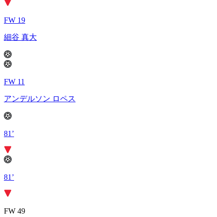
FW 19
細谷 真大
FW 11
アンデルソン ロペス
81’
81’
FW 49