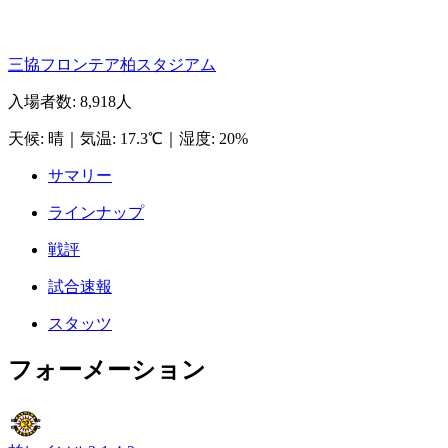
三協フロンテア柏スタジアム
入場者数
:
8,918人
天候
:
晴
｜
気温
:
17.3℃
｜
湿度
:
20%
サマリー
ラインナップ
戦評
試合速報
スタッツ
フォーメーション