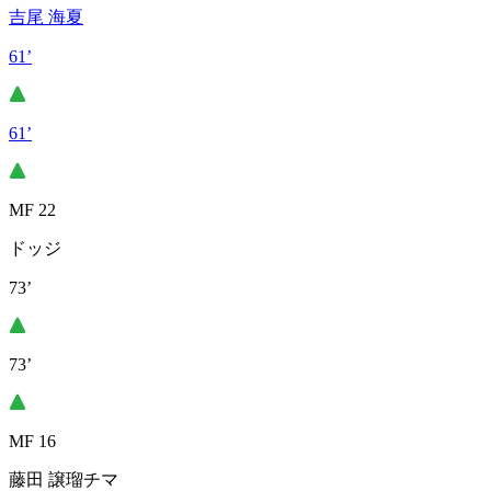
吉尾 海夏
61’
61’
MF 22
ドッジ
73’
73’
MF 16
藤田 譲瑠チマ