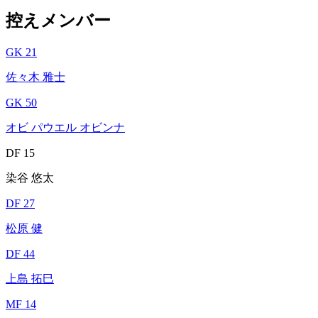
控えメンバー
GK 21
佐々木 雅士
GK 50
オビ パウエル オビンナ
DF 15
染谷 悠太
DF 27
松原 健
DF 44
上島 拓巳
MF 14