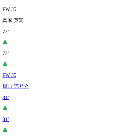
FW 35
真家 英嵩
73’
73’
FW 35
樺山 諒乃介
81’
81’