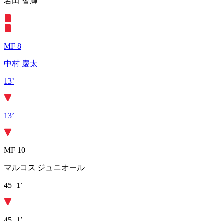
岩田 智輝
MF 8
中村 慶太
13’
13’
MF 10
マルコス ジュニオール
45+1’
45+1’