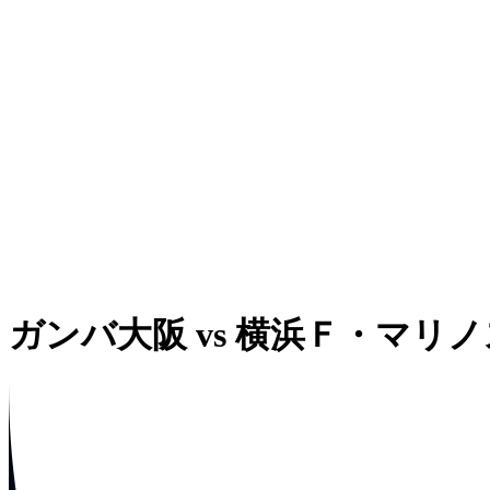
ガンバ大阪
vs
横浜Ｆ・マリノ