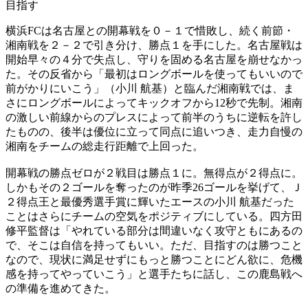
目指す
横浜FCは名古屋との開幕戦を０－１で惜敗し、続く前節・
湘南戦を２－２で引き分け、勝点１を手にした。名古屋戦は
開始早々の４分で失点し、守りを固める名古屋を崩せなかっ
た。その反省から「最初はロングボールを使ってもいいので
前がかりにいこう」（小川 航基）と臨んだ湘南戦では、ま
さにロングボールによってキックオフから12秒で先制。湘南
の激しい前線からのプレスによって前半のうちに逆転を許し
たものの、後半は優位に立って同点に追いつき、走力自慢の
湘南をチームの総走行距離で上回った。
開幕戦の勝点ゼロが２戦目は勝点１に。無得点が２得点に。
しかもその２ゴールを奪ったのが昨季26ゴールを挙げて、Ｊ
２得点王と最優秀選手賞に輝いたエースの小川 航基だった
ことはさらにチームの空気をポジティブにしている。四方田
修平監督は「やれている部分は間違いなく攻守ともにあるの
で、そこは自信を持ってもいい。ただ、目指すのは勝つこと
なので、現状に満足せずにもっと勝つことにどん欲に、危機
感を持ってやっていこう」と選手たちに話し、この鹿島戦へ
の準備を進めてきた。