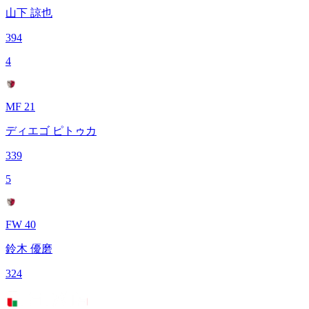
山下 諒也
394
4
MF 21
ディエゴ ピトゥカ
339
5
FW 40
鈴木 優磨
324