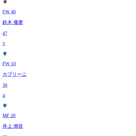
FW 40
鈴木 優磨
47
3
FW 10
カプリーニ
39
4
MF 20
井上 潮音