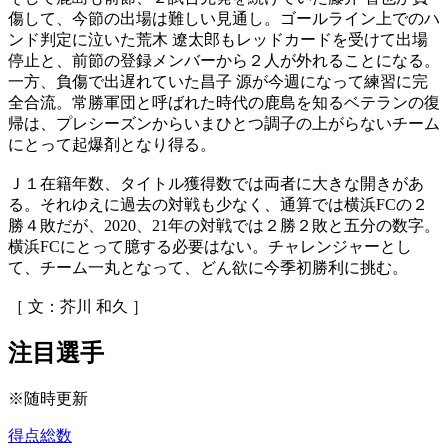
傷して、今節の出場は難しい見通し。ゴールライン上でのハ
ンド判定に泣いた荒木 遼太郎もレッドカードを受けて出場
停止と、前節の登録メンバーから２人が外れることになる。
一方、負傷で出遅れていた昌子 源が今週になって練習に完
全合流。常勝軍団と呼ばれた時代の鹿島を知るベテランの復
帰は、プレシーズンからいまひとつ調子の上がらないチーム
にとって起爆剤となり得る。
Ｊ１在籍年数、タイトル獲得数では両者に大きな開きがあ
る。それゆえに過去の対戦も少なく、通算では横浜FCの２
勝４敗だが、2020、21年の対戦では２勝２敗と五分の数字。
横浜FCにとって臆する必要はない。チャレンジャーとし
て、チーム一丸となって、どん欲に今季初勝利に挑む。
［ 文：芥川 和久 ］
注目選手
※随時更新
得点総数