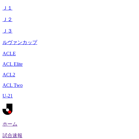
Ｊ１
Ｊ２
Ｊ３
ルヴァンカップ
ACLE
ACL Elite
ACL2
ACL Two
U-21
ホーム
試合速報