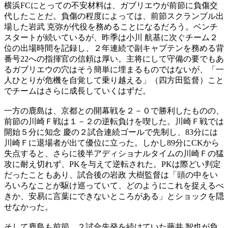
横浜FCにとっての不安材料は、ガブリエウが前節に負傷交
代したことだ。負傷の程度によっては、前節スクランブル出
場した岩武 克弥が代役を務めることになるだろう。ベンチ
スタートが続いているが、昨季は小川 航基に次ぐチーム２
位の出場時間を記録し、２年連続で副キャプテンを務める背
番号22への指揮官の信頼は厚い。主将にして守備の要でもあ
るガブリエウの穴はそう簡単に埋まるものではないが、「一
人ひとりが危機を自覚して乗り越える」（四方田監督）こと
でチームはさらに成長していくはずだ。
一方の鹿島は、京都との開幕戦を２－０で勝利したものの、
前節の川崎Ｆ戦は１－２の逆転負けを喫した。川崎Ｆ戦では
開始５分に知念 慶の２試合連続ゴールで先制し、83分には
川崎Ｆに退場者が出て優位に立った。しかし89分にCKから
失点すると、さらに後半アディショナルタイムの川崎Ｆの猛
攻に耐え切れず、PKを与えて逆転された。PKは際どい判定
だったこともあり、試合後の岩政 大樹監督は「頭の中をい
ろいろなことが駆け巡っていて、どのようにこれを捉えるべ
きか、安易に言葉にできないところがある」とショックを隠
せなかった。
そして鹿島も前節、２試合先発を続けていた藤井 智也が負