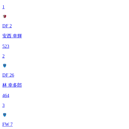
1
DF 2
安西 幸輝
523
2
DF 26
林 幸多郎
464
3
FW 7