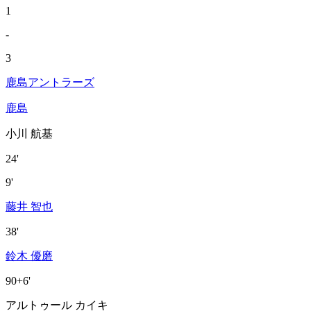
1
-
3
鹿島アントラーズ
鹿島
小川 航基
24'
9'
藤井 智也
38'
鈴木 優磨
90+6'
アルトゥール カイキ