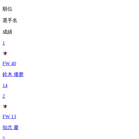
順位
選手名
成績
1
FW 40
鈴木 優磨
14
2
FW 13
知念 慶
5