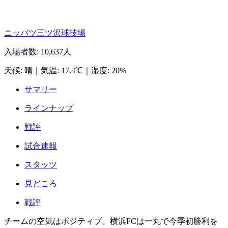
ニッパツ三ツ沢球技場
入場者数
:
10,637人
天候
:
晴
｜
気温
:
17.4℃
｜
湿度
:
20%
サマリー
ラインナップ
戦評
試合速報
スタッツ
見どころ
戦評
チームの空気はポジティブ。横浜FCは一丸で今季初勝利を