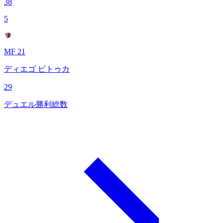
38
5
MF 21
ディエゴ ピトゥカ
29
デュエル勝利総数