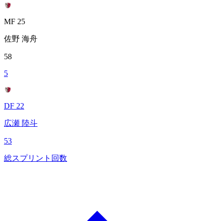
MF 25
佐野 海舟
58
5
DF 22
広瀬 陸斗
53
総スプリント回数