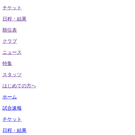
チケット
日程・結果
順位表
クラブ
ニュース
特集
スタッツ
はじめての方へ
ホーム
試合速報
チケット
日程・結果