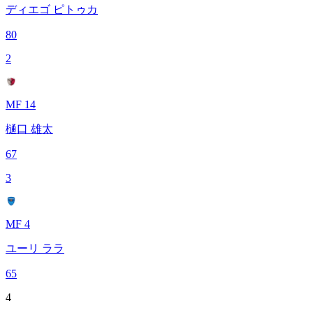
ディエゴ ピトゥカ
80
2
MF 14
樋口 雄太
67
3
MF 4
ユーリ ララ
65
4