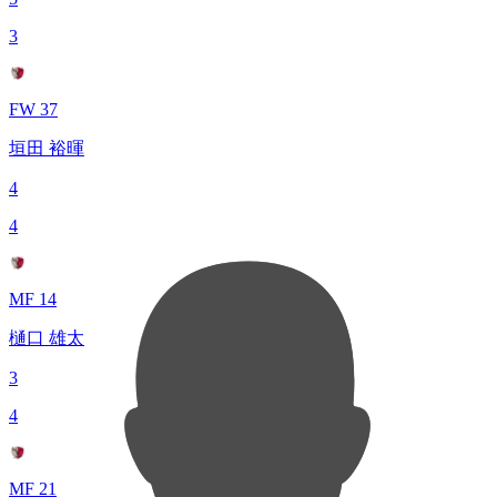
3
FW 37
垣田 裕暉
4
4
MF 14
樋口 雄太
3
4
MF 21