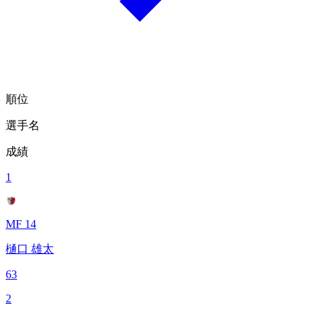
順位
選手名
成績
1
MF 14
樋口 雄太
63
2