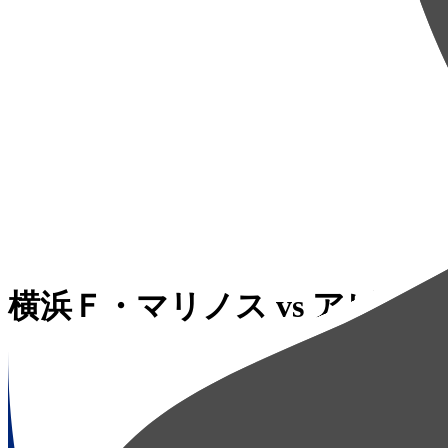
横浜Ｆ・マリノス
vs
アビスパ