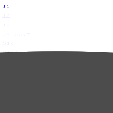
Ｊ１
Ｊ２
Ｊ３
ルヴァンカップ
ACLE
ACL Elite
ACL2
ACL Two
U-21
ホーム
試合速報