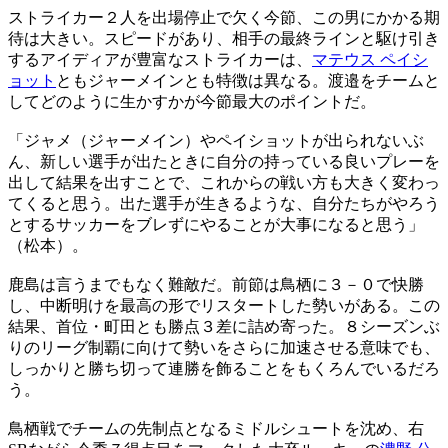
ストライカー２人を出場停止で欠く今節、この男にかかる期
待は大きい。スピードがあり、相手の最終ラインと駆け引き
するアイディアが豊富なストライカーは、
マテウス ペイシ
ョット
ともジャーメインとも特徴は異なる。渡邉をチームと
してどのように生かすかが今節最大のポイントだ。
「ジャメ（ジャーメイン）やペイショットが出られないぶ
ん、新しい選手が出たときに自分の持っている良いプレーを
出して結果を出すことで、これからの戦い方も大きく変わっ
てくると思う。出た選手が生きるような、自分たちがやろう
とするサッカーをブレずにやることが大事になると思う」
（松本）。
鹿島は言うまでもなく難敵だ。前節は鳥栖に３－０で快勝
し、中断明けを最高の形でリスタートした勢いがある。この
結果、首位・町田とも勝点３差に詰め寄った。８シーズンぶ
りのリーグ制覇に向けて勢いをさらに加速させる意味でも、
しっかりと勝ち切って連勝を飾ることをもくろんでいるだろ
う。
鳥栖戦でチームの先制点となるミドルシュートを沈め、右