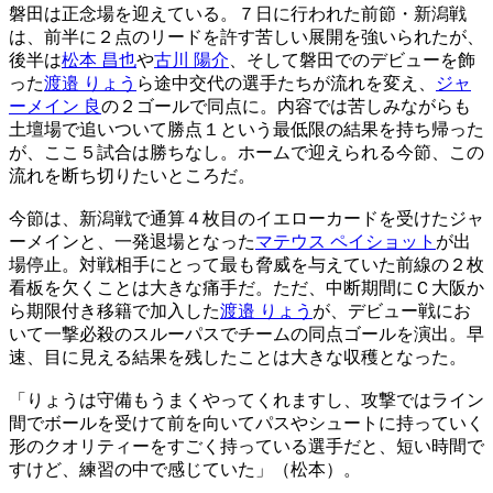
磐田は正念場を迎えている。７日に行われた前節・新潟戦
は、前半に２点のリードを許す苦しい展開を強いられたが、
後半は
松本 昌也
や
古川 陽介
、そして磐田でのデビューを飾
った
渡邉 りょう
ら途中交代の選手たちが流れを変え、
ジャ
ーメイン 良
の２ゴールで同点に。内容では苦しみながらも
土壇場で追いついて勝点１という最低限の結果を持ち帰った
が、ここ５試合は勝ちなし。ホームで迎えられる今節、この
流れを断ち切りたいところだ。
今節は、新潟戦で通算４枚目のイエローカードを受けたジャ
ーメインと、一発退場となった
マテウス ペイショット
が出
場停止。対戦相手にとって最も脅威を与えていた前線の２枚
看板を欠くことは大きな痛手だ。ただ、中断期間にＣ大阪か
ら期限付き移籍で加入した
渡邉 りょう
が、デビュー戦にお
いて一撃必殺のスルーパスでチームの同点ゴールを演出。早
速、目に見える結果を残したことは大きな収穫となった。
「りょうは守備もうまくやってくれますし、攻撃ではライン
間でボールを受けて前を向いてパスやシュートに持っていく
形のクオリティーをすごく持っている選手だと、短い時間で
すけど、練習の中で感じていた」（松本）。