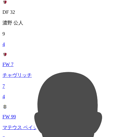
DF 32
濃野 公人
9
4
FW 7
チャヴリッチ
7
4
FW 99
マテウス ペイショット