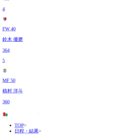
4
FW 40
鈴木 優磨
364
5
MF 50
植村 洋斗
360
TOP
>
日程・結果
>