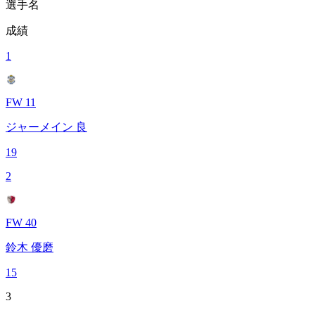
選手名
成績
1
FW 11
ジャーメイン 良
19
2
FW 40
鈴木 優磨
15
3