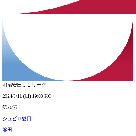
明治安田Ｊ１リーグ
2024/8/11 (日) 19:03 KO
第26節
ジュビロ磐田
磐田