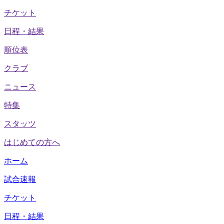
チケット
日程・結果
順位表
クラブ
ニュース
特集
スタッツ
はじめての方へ
ホーム
試合速報
チケット
日程・結果