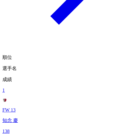
順位
選手名
成績
1
FW 13
知念 慶
138