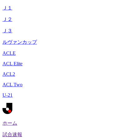
Ｊ１
Ｊ２
Ｊ３
ルヴァンカップ
ACLE
ACL Elite
ACL2
ACL Two
U-21
ホーム
試合速報