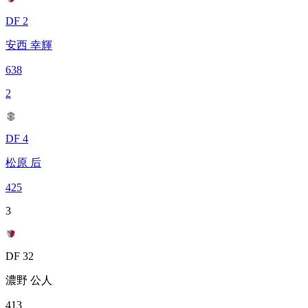
DF 2
安西 幸輝
638
2
DF 4
松原 后
425
3
DF 32
濃野 公人
413