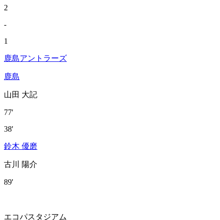
2
-
1
鹿島アントラーズ
鹿島
山田 大記
77'
38'
鈴木 優磨
古川 陽介
89'
エコパスタジアム