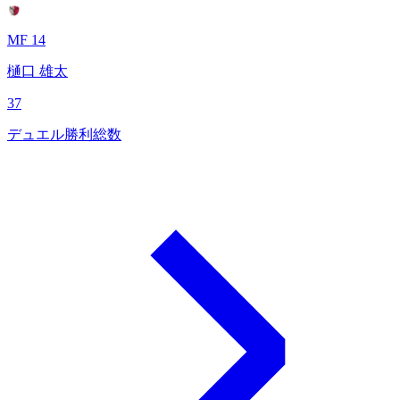
MF 14
樋口 雄太
37
デュエル勝利総数