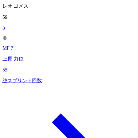
レオ ゴメス
59
5
MF 7
上原 力也
55
総スプリント回数