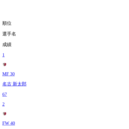
順位
選手名
成績
1
MF 30
名古 新太郎
67
2
FW 40