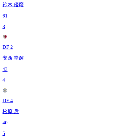
鈴木 優磨
61
3
DF 2
安西 幸輝
43
4
DF 4
松原 后
40
5