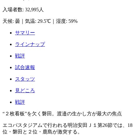
入場者数
:
32,995人
天候
:
曇
｜
気温
:
29.5℃
｜
湿度
:
59%
サマリー
ラインナップ
戦評
試合速報
スタッツ
見どころ
戦評
“２枚看板”を欠く磐田。渡邉の生かし方が最大の焦点
エコパスタジアムで行われる明治安田Ｊ１第26節では、18
位・磐田と２位・鹿島が激突する。