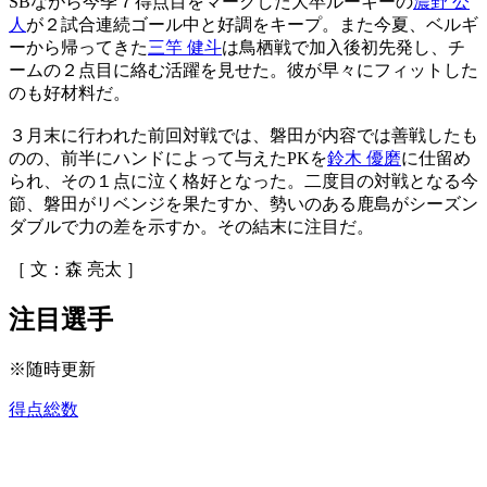
SBながら今季７得点目をマークした大卒ルーキーの
濃野 公
人
が２試合連続ゴール中と好調をキープ。また今夏、ベルギ
ーから帰ってきた
三竿 健斗
は鳥栖戦で加入後初先発し、チ
ームの２点目に絡む活躍を見せた。彼が早々にフィットした
のも好材料だ。
３月末に行われた前回対戦では、磐田が内容では善戦したも
のの、前半にハンドによって与えたPKを
鈴木 優磨
に仕留め
られ、その１点に泣く格好となった。二度目の対戦となる今
節、磐田がリベンジを果たすか、勢いのある鹿島がシーズン
ダブルで力の差を示すか。その結末に注目だ。
［ 文：森 亮太 ］
注目選手
※随時更新
得点総数