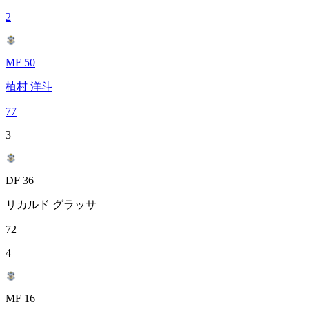
2
MF 50
植村 洋斗
77
3
DF 36
リカルド グラッサ
72
4
MF 16