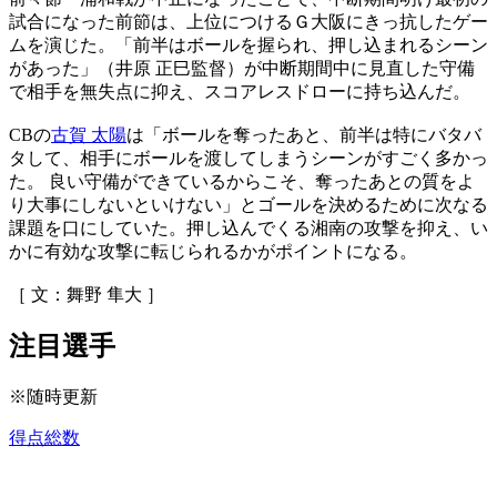
試合になった前節は、上位につけるＧ大阪にきっ抗したゲー
ムを演じた。「前半はボールを握られ、押し込まれるシーン
があった」（井原 正巳監督）が中断期間中に見直した守備
で相手を無失点に抑え、スコアレスドローに持ち込んだ。
CBの
古賀 太陽
は「ボールを奪ったあと、前半は特にバタバ
タして、相手にボールを渡してしまうシーンがすごく多かっ
た。 良い守備ができているからこそ、奪ったあとの質をよ
り大事にしないといけない」とゴールを決めるために次なる
課題を口にしていた。押し込んでくる湘南の攻撃を抑え、い
かに有効な攻撃に転じられるかがポイントになる。
［ 文：舞野 隼大 ］
注目選手
※随時更新
得点総数