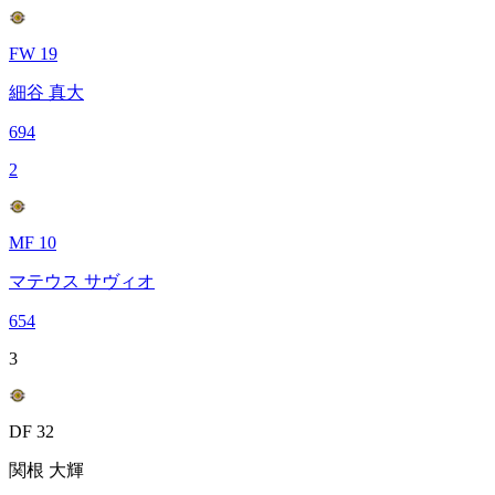
FW 19
細谷 真大
694
2
MF 10
マテウス サヴィオ
654
3
DF 32
関根 大輝