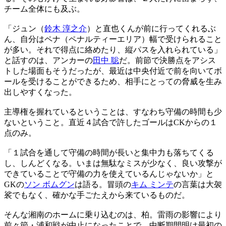
チーム全体にも及ぶ。
「ジュン（
鈴木 淳之介
）と直也くんが前に行ってくれるぶ
ん、自分はペナ（ペナルティーエリア）幅で受けられること
が多い。それで得点に絡めたり、縦パスを入れられている」
と話すのは、アンカーの
田中 聡
だ。前節で決勝点をアシス
トした場面もそうだったが、最近は中央付近で前を向いてボ
ールを受けることができるため、相手にとっての脅威を生み
出しやすくなった。
主導権を握れているということは、すなわち守備の時間も少
ないということ。直近４試合で許したゴールはCKからの１
点のみ。
「１試合を通して守備の時間が長いと集中力も落ちてくる
し、しんどくなる。いまは無駄なミスが少なく、良い攻撃が
できていることで守備の力を使えているんじゃないか」と
GKの
ソン ボムグン
は語る。冒頭の
キム ミンテ
の言葉は大袈
裟でもなく、確かな手ごたえから来ているものだ。
そんな湘南のホームに乗り込むのは、柏。雷雨の影響により
前々節・浦和戦が中止になったことで、中断期間明け最初の