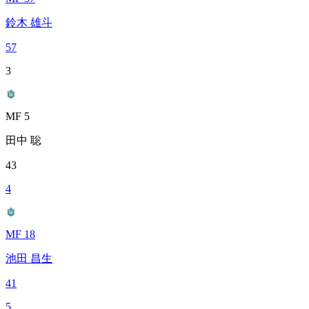
鈴木 雄斗
57
3
MF 5
田中 聡
43
4
MF 18
池田 昌生
41
5