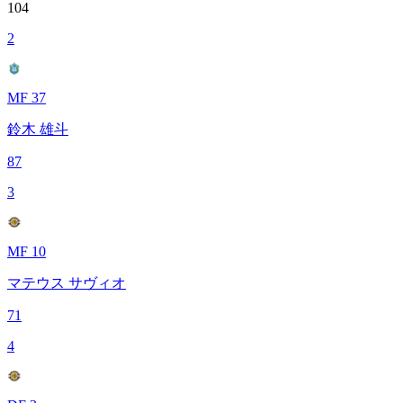
104
2
MF 37
鈴木 雄斗
87
3
MF 10
マテウス サヴィオ
71
4