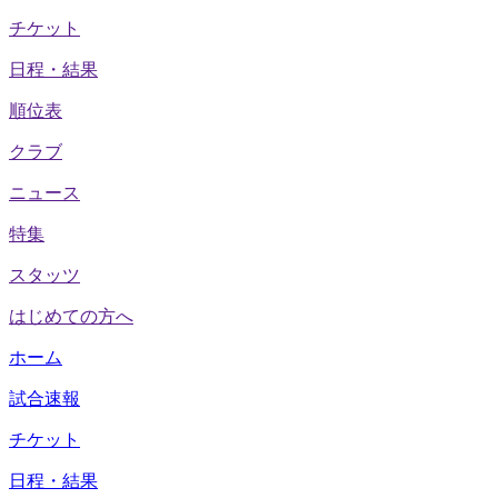
チケット
日程・結果
順位表
クラブ
ニュース
特集
スタッツ
はじめての方へ
ホーム
試合速報
チケット
日程・結果