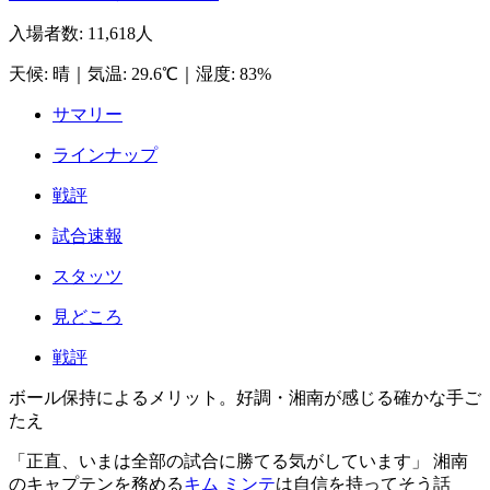
入場者数
:
11,618人
天候
:
晴
｜
気温
:
29.6℃
｜
湿度
:
83%
サマリー
ラインナップ
戦評
試合速報
スタッツ
見どころ
戦評
ボール保持によるメリット。好調・湘南が感じる確かな手ご
たえ
「正直、いまは全部の試合に勝てる気がしています」 湘南
のキャプテンを務める
キム ミンテ
は自信を持ってそう話