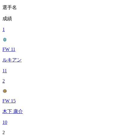
選手名
成績
1
FW 11
ルキアン
11
2
FW 15
木下 康介
10
2