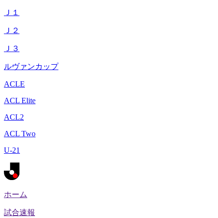
Ｊ１
Ｊ２
Ｊ３
ルヴァンカップ
ACLE
ACL Elite
ACL2
ACL Two
U-21
ホーム
試合速報