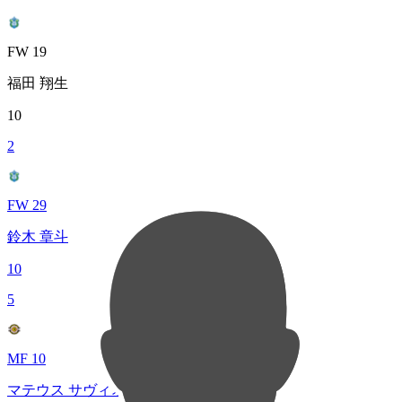
FW 19
福田 翔生
10
2
FW 29
鈴木 章斗
10
5
MF 10
マテウス サヴィオ