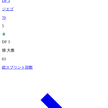
DF 3
ジエゴ
70
5
DF 3
畑 大雅
63
総スプリント回数