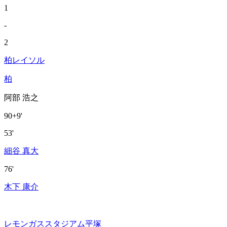
1
-
2
柏レイソル
柏
阿部 浩之
90+9'
53'
細谷 真大
76'
木下 康介
レモンガススタジアム平塚