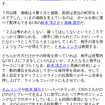
す。
７月以降、湘南は４勝１分と無敗。前節は首位の町田を１－
０で下した。いまの湘南を支えているのは、ボールを前に運
べて配球もできるCBの
鈴木 淳之介
と
髙橋 直也
だ。
「２人は奪われたくない、蹴ってほしくないというところで
しっかり溜められる。（相手に掛けられたプレスが）ハマっ
たなというところでもうまくはがしてくれて、相手の逆を突
くようなプレーが増えてきた」と
キム ミンテ
は称賛する。
どちらか片方だけがその特長を持っていれば、相手は攻撃的
なCB１人にフタをしにいけばよいが、２人となると相手は
マークにつきづらくなる。
鈴木 淳之介
と髙橋の存在によっ
て、数的優位を生み出してボール保持率を高める。そして、
高く設定するディフェンスラインの位置取りがチーム全体を
押し上げて、ラインをコンパクトにもさせている。
キム ミンテ
や
鈴木 雄斗
といったベテランが、CBの２人がの
びのびとプレーできるように攻守にわたって声やポジショニ
ングなどでサポートしていることも好調の要因となってい
る。その心がけで生まれる好影響は、２人だけに留まらず、