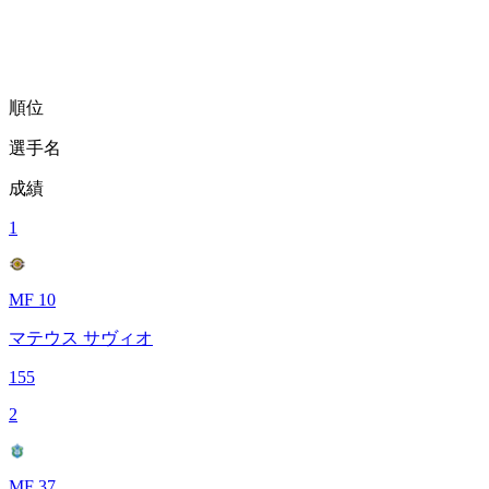
順位
選手名
成績
1
MF 10
マテウス サヴィオ
155
2
MF 37