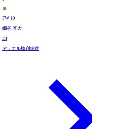
FW 19
細谷 真大
40
デュエル勝利総数