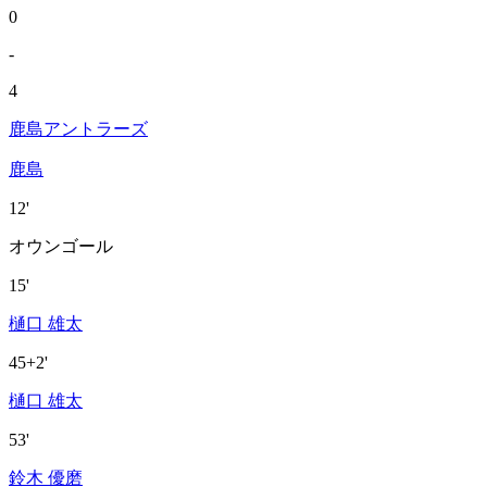
0
-
4
鹿島アントラーズ
鹿島
12'
オウンゴール
15'
樋口 雄太
45+2'
樋口 雄太
53'
鈴木 優磨