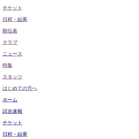
チケット
日程・結果
順位表
クラブ
ニュース
特集
スタッツ
はじめての方へ
ホーム
試合速報
チケット
日程・結果