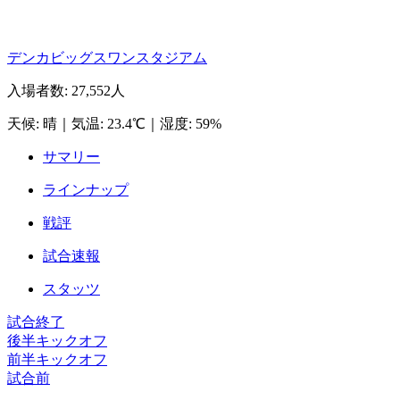
デンカビッグスワンスタジアム
入場者数
:
27,552人
天候
:
晴
｜
気温
:
23.4℃
｜
湿度
:
59%
サマリー
ラインナップ
戦評
試合速報
スタッツ
試合終了
後半キックオフ
前半キックオフ
試合前