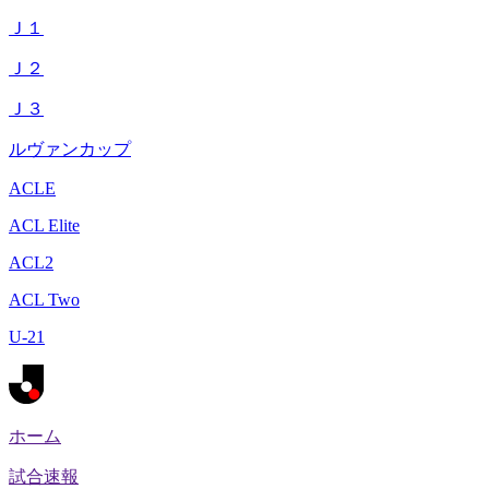
Ｊ１
Ｊ２
Ｊ３
ルヴァンカップ
ACLE
ACL Elite
ACL2
ACL Two
U-21
ホーム
試合速報