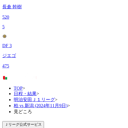
長倉 幹樹
520
5
DF 3
ジエゴ
475
TOP
>
日程・結果
>
明治安田Ｊ１リーグ
>
柏 vs 新潟 (2024年11月9日)
>
見どころ
Ｊリーグ公式サービス