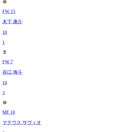
FW 15
木下 康介
10
1
FW 7
谷口 海斗
10
3
MF 10
マテウス サヴィオ