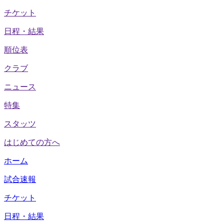
チケット
日程・結果
順位表
クラブ
ニュース
特集
スタッツ
はじめての方へ
ホーム
試合速報
チケット
日程・結果