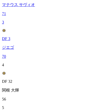
マテウス サヴィオ
71
3
DF 3
ジエゴ
70
4
DF 32
関根 大輝
56
5