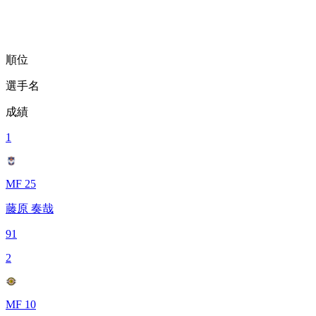
順位
選手名
成績
1
MF 25
藤原 奏哉
91
2
MF 10