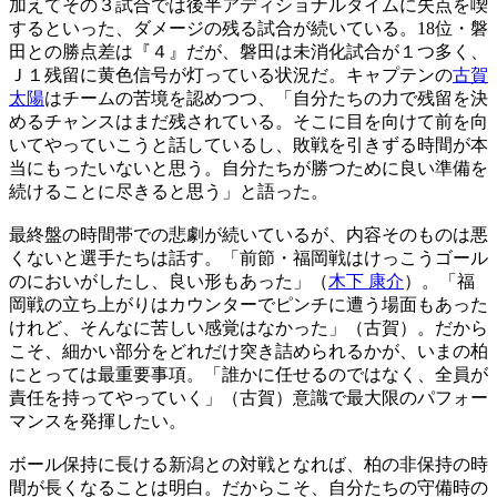
加えてその３試合では後半アディショナルタイムに失点を喫
するといった、ダメージの残る試合が続いている。18位・磐
田との勝点差は『４』だが、磐田は未消化試合が１つ多く、
Ｊ１残留に黄色信号が灯っている状況だ。キャプテンの
古賀
太陽
はチームの苦境を認めつつ、「自分たちの力で残留を決
めるチャンスはまだ残されている。そこに目を向けて前を向
いてやっていこうと話しているし、敗戦を引きずる時間が本
当にもったいないと思う。自分たちが勝つために良い準備を
続けることに尽きると思う」と語った。
最終盤の時間帯での悲劇が続いているが、内容そのものは悪
くないと選手たちは話す。「前節・福岡戦はけっこうゴール
のにおいがしたし、良い形もあった」（
木下 康介
）。「福
岡戦の立ち上がりはカウンターでピンチに遭う場面もあった
けれど、そんなに苦しい感覚はなかった」（古賀）。だから
こそ、細かい部分をどれだけ突き詰められるかが、いまの柏
にとっては最重要事項。「誰かに任せるのではなく、全員が
責任を持ってやっていく」（古賀）意識で最大限のパフォー
マンスを発揮したい。
ボール保持に長ける新潟との対戦となれば、柏の非保持の時
間が長くなることは明白。だからこそ、自分たちの守備時の