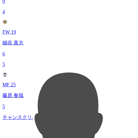
9
4
FW 19
細谷 真大
6
5
MF 25
藤原 奏哉
5
チャンスクリエイト総数