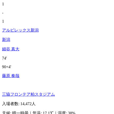
1
-
1
アルビレックス新潟
新潟
細谷 真大
74'
90+4'
藤原 奏哉
三協フロンテア柏スタジアム
入場者数
:
14,472人
天候
:
晴一時曇
｜
気温
:
17.1℃
｜
湿度
:
38%