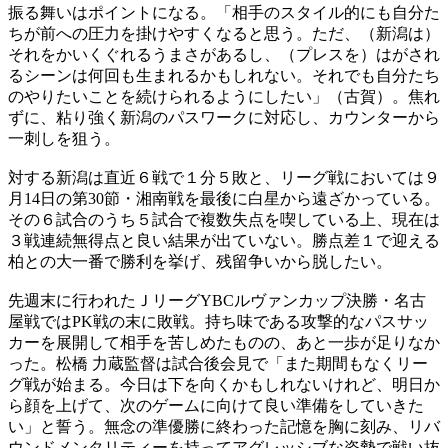
振る舞いはポイントになる。「相手のスタイル的にも自分た
ちが前への圧力を掛けやすくなると思う。ただ、（新潟は）
それをかいくぐれるうまさがあるし、（プレスを）はがされ
るシーンは何回も生まれるかもしれない。それでも自分たち
のやりたいことを続けられるようにしたい」（古賀）。焦れ
ずに、粘り強く新潟のパスワークに対応し、カウンターから
一刺しを狙う。
対する新潟は直近６戦で１分５敗と、リーグ戦においては９
月14日の第30節・湘南戦を最後に白星から遠ざかっている。
その６試合のうち５試合で複数失点を喫している上、現在は
３戦連続無得点と良い結果が出ていない。勝点差１で迎える
柏との大一番で勝利を挙げ、残留争いから脱したい。
先週末に行われたＪリーグYBCルヴァンカップ決勝・名古
屋戦ではPK戦の末に敗戦。持ち味である攻撃的なパスサッ
カーを展開して相手を苦しめたものの、あと一歩が足りなか
った。松橋 力蔵監督は試合後会見で「また期間もなくリー
グ戦が始まる。今日は下を向くかもしれないけれど、明日か
ら顔を上げて、次のゲームに向けて良い準備をしていきた
い」と誓う。無念の準優勝に終わった記憶を胸に刻み、リバ
ウンドメンタリティーを持ってアグレッシブな姿勢で戦い抜