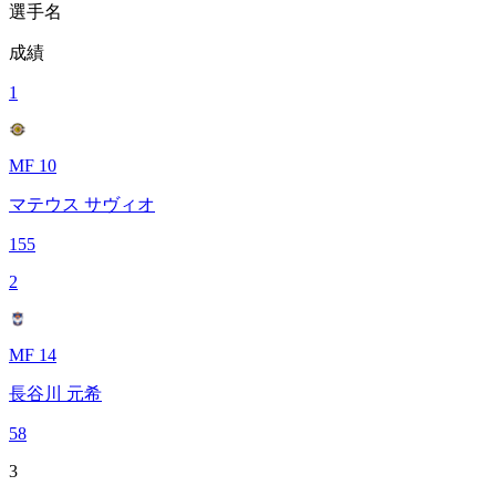
選手名
成績
1
MF 10
マテウス サヴィオ
155
2
MF 14
長谷川 元希
58
3