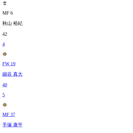
MF 6
秋山 裕紀
42
4
FW 19
細谷 真大
40
5
MF 37
手塚 康平