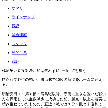
サマリー
ラインナップ
戦評
試合速報
スタッツ
見どころ
戦評
残留争い直接対決。柏は焦れずに“一刺し”を狙う
勝点39で17位の柏が、勝点40で16位の新潟をホームに迎え
る。
明治安田Ｊ１第31節・鹿島戦以降、守備に重きを置いた戦い
方を採用して失点数減少に成功した柏。勝点１以上を着実に
積み重ねていたものの、直近３戦では１分２敗と未勝利で、