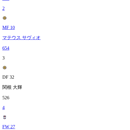
2
MF 10
マテウス サヴィオ
654
3
DF 32
関根 大輝
526
4
FW 27