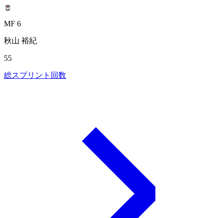
MF 6
秋山 裕紀
55
総スプリント回数