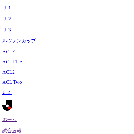
Ｊ１
Ｊ２
Ｊ３
ルヴァンカップ
ACLE
ACL Elite
ACL2
ACL Two
U-21
ホーム
試合速報