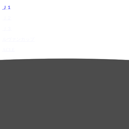
Ｊ１
Ｊ２
Ｊ３
ルヴァンカップ
ACLE
ACL Elite
ACL2
ACL Two
U-21
ホーム
試合速報