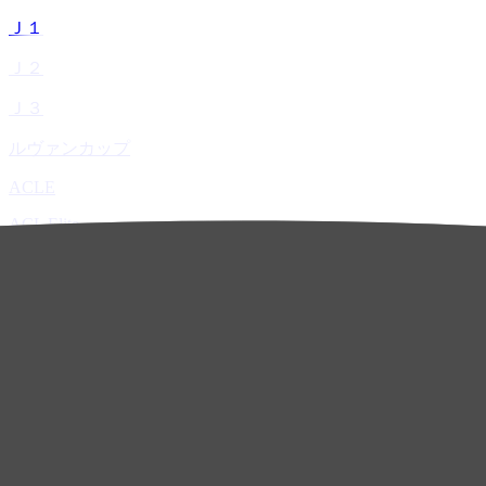
Ｊ１
Ｊ２
Ｊ３
ルヴァンカップ
ACLE
ACL Elite
ACL2
ACL Two
U-21
ホーム
試合速報