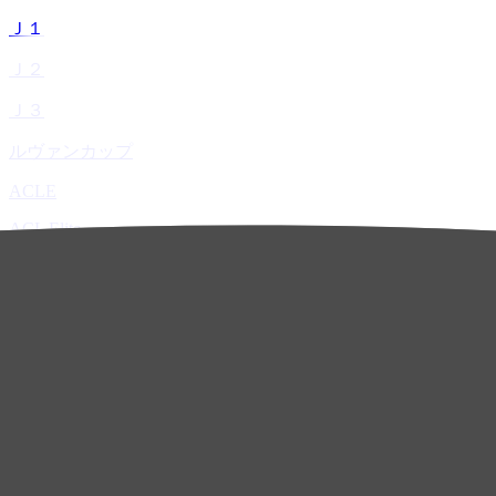
Ｊ１
Ｊ２
Ｊ３
ルヴァンカップ
ACLE
ACL Elite
ACL2
ACL Two
U-21
ホーム
試合速報