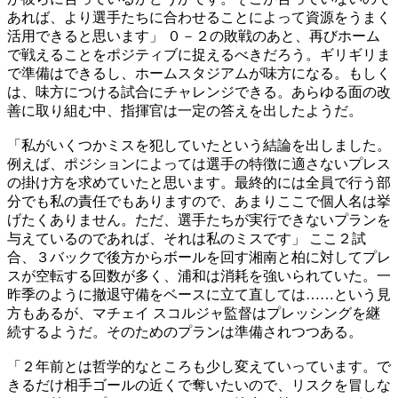
あれば、より選手たちに合わせることによって資源をうまく
活用できると思います」 ０－２の敗戦のあと、再びホーム
で戦えることをポジティブに捉えるべきだろう。ギリギリま
で準備はできるし、ホームスタジアムが味方になる。もしく
は、味方につける試合にチャレンジできる。あらゆる面の改
善に取り組む中、指揮官は一定の答えを出したようだ。
「私がいくつかミスを犯していたという結論を出しました。
例えば、ポジションによっては選手の特徴に適さないプレス
の掛け方を求めていたと思います。最終的には全員で行う部
分でも私の責任でもありますので、あまりここで個人名は挙
げたくありません。ただ、選手たちが実行できないプランを
与えているのであれば、それは私のミスです」 ここ２試
合、３バックで後方からボールを回す湘南と柏に対してプレ
スが空転する回数が多く、浦和は消耗を強いられていた。一
昨季のように撤退守備をベースに立て直しては……という見
方もあるが、マチェイ スコルジャ監督はプレッシングを継
続するようだ。そのためのプランは準備されつつある。
「２年前とは哲学的なところも少し変えていっています。で
きるだけ相手ゴールの近くで奪いたいので、リスクを冒しな