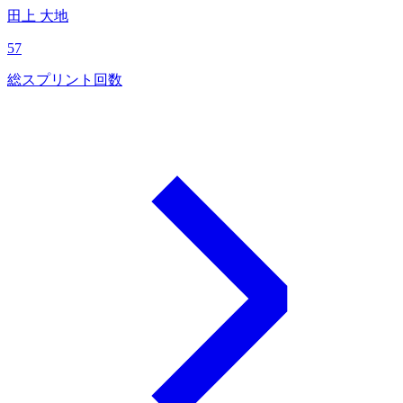
田上 大地
57
総スプリント回数