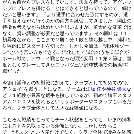
がらも前からプレスをしています。決意を持って、アグレッ
シブにプレスを掛けることはできると思っているので、続け
たいと思います」 「より選手に合わせた形にするのか、選
手を替えながら行うのかの両方を練習してきました。岡山の
特徴も考えながら決めたいと思いますが、革命的な変革では
なく、賢い調整が必要だと思っています」 その岡山はＪ１
初昇格ながら、ここまで２勝１分１敗と勝ち越し中。浦和と
対照的に好スタートを切った。しかし今節は、“未体験ゾー
ン”という言い方もできる。消化した４試合のうち３試合が
ホーム戦で、アウェイ戦となった明治安田Ｊ１第２節は、幾
度となくプレーしてきたニッパツ三ツ沢球技場での横浜FC
戦だった。
今節は浦和との初対戦に加えて、クラブとして初めての“ど
アウェイ”を戦うことになる。チームは
江坂 任
や
神谷 優太
な
どＪ１経験が豊富な選手も擁しているが、初めて埼玉スタジ
アム２００２を訪れるというサポーターやスタッフもいるだ
ろう。クラブ全体として大きな経験値になる。
もちろん戦績をとってもチーム状態をとっても、いまの浦和
にホストを気取っている余裕はない。しかしだからこ
そ、“埼スタ”という箱だけでなく、クラブ全体で凄みを体感