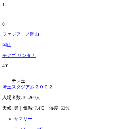
1
-
0
ファジアーノ岡山
岡山
チアゴ サンタナ
49'
テレ玉
埼玉スタジアム２００２
入場者数
:
35,269人
天候
:
曇
｜
気温
:
7.4℃
｜
湿度
:
53%
サマリー