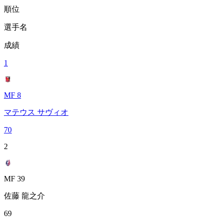
順位
選手名
成績
1
MF 8
マテウス サヴィオ
70
2
MF 39
佐藤 龍之介
69