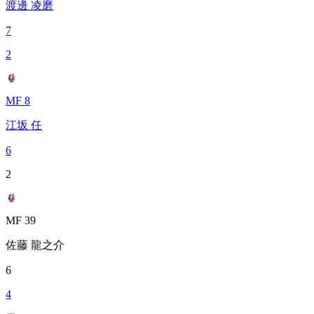
渡邊 凌磨
7
2
MF 8
江坂 任
6
2
MF 39
佐藤 龍之介
6
4