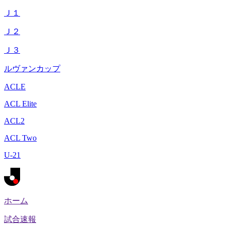
Ｊ１
Ｊ２
Ｊ３
ルヴァンカップ
ACLE
ACL Elite
ACL2
ACL Two
U-21
ホーム
試合速報