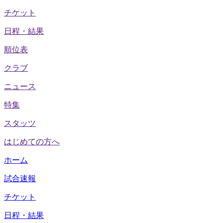
チケット
日程・結果
順位表
クラブ
ニュース
特集
スタッツ
はじめての方へ
ホーム
試合速報
チケット
日程・結果