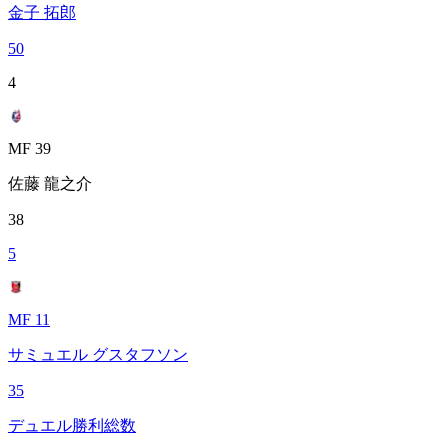
金子 拓郎
50
4
MF 39
佐藤 龍之介
38
5
MF 11
サミュエル グスタフソン
35
デュエル勝利総数