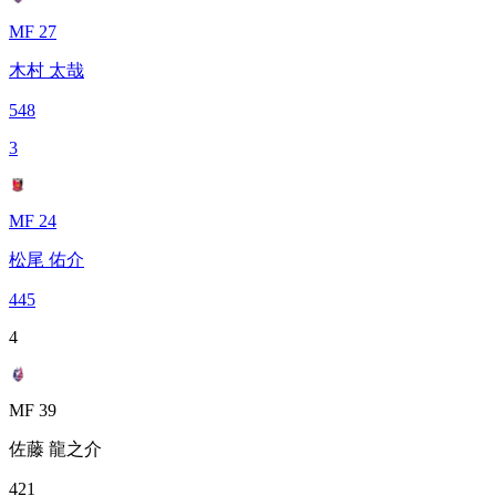
MF 27
木村 太哉
548
3
MF 24
松尾 佑介
445
4
MF 39
佐藤 龍之介
421