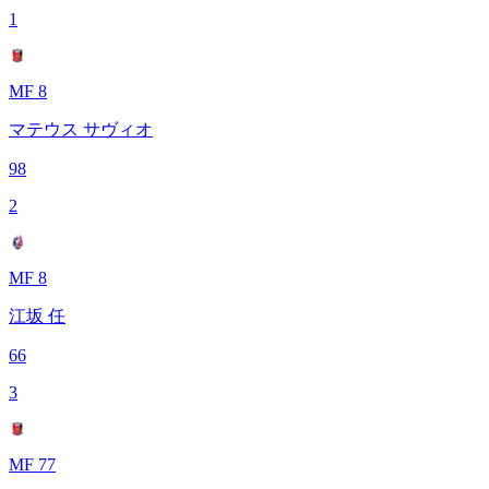
1
MF 8
マテウス サヴィオ
98
2
MF 8
江坂 任
66
3
MF 77