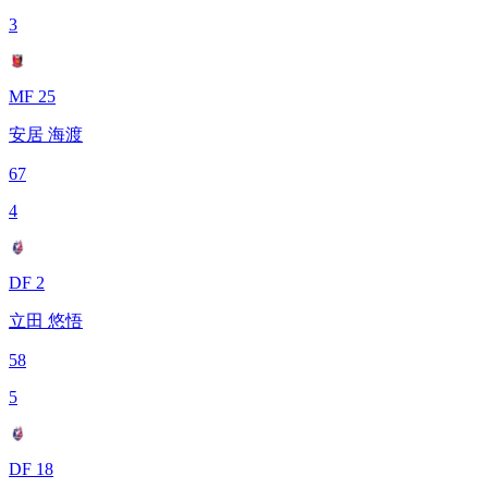
3
MF 25
安居 海渡
67
4
DF 2
立田 悠悟
58
5
DF 18