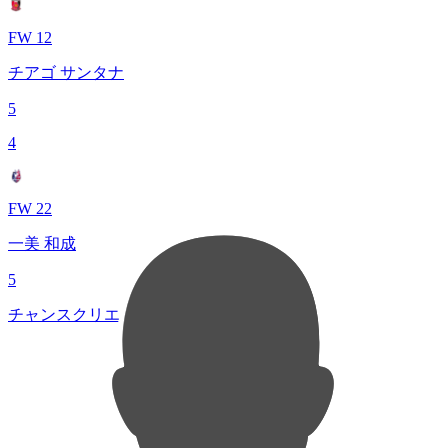
FW 12
チアゴ サンタナ
5
4
FW 22
一美 和成
5
チャンスクリエイト総数