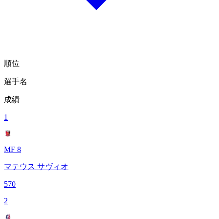
順位
選手名
成績
1
MF 8
マテウス サヴィオ
570
2