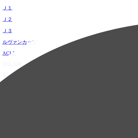
Ｊ１
Ｊ２
Ｊ３
ルヴァンカップ
ACLE
ACL Elite
ACL2
ACL Two
U-21
ホーム
試合速報