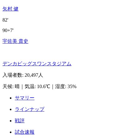
矢村 健
82'
90+7'
宇佐美 貴史
デンカビッグスワンスタジアム
入場者数
:
20,497人
天候
:
晴
｜
気温
:
10.6℃
｜
湿度
:
35%
サマリー
ラインナップ
戦評
試合速報