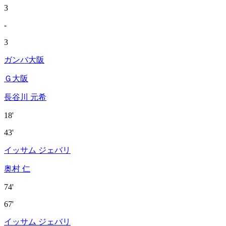
3
-
3
ガンバ大阪
Ｇ大阪
長谷川 元希
18'
43'
イッサム ジェバリ
奥村 仁
74'
67'
イッサム ジェバリ