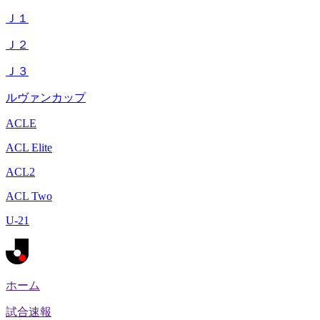
Ｊ１
Ｊ２
Ｊ３
ルヴァンカップ
ACLE
ACL Elite
ACL2
ACL Two
U-21
ホーム
試合速報