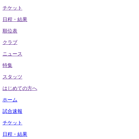
チケット
日程・結果
順位表
クラブ
ニュース
特集
スタッツ
はじめての方へ
ホーム
試合速報
チケット
日程・結果