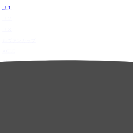
Ｊ１
Ｊ２
Ｊ３
ルヴァンカップ
ACLE
ACL Elite
ACL2
ACL Two
U-21
ホーム
試合速報