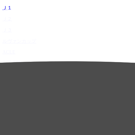
Ｊ１
Ｊ２
Ｊ３
ルヴァンカップ
ACLE
ACL Elite
ACL2
ACL Two
U-21
ホーム
試合速報