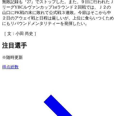
無敗記録も『27』でストップした。また、９日に行われたＪ
リーグYBCルヴァンカップ1stラウンド２回戦では、Ｊ２の
山口にPK戦の末に敗れて公式戦３連敗。今節はそこから中
２日のアウェイ戦と日程は厳しいが、上位に食らいつくため
にもリバウンドメンタリティーを発揮したい。
［ 文：小田 尚史 ］
注目選手
※随時更新
得点総数