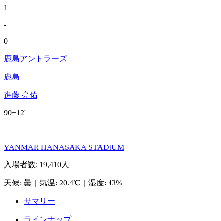
1
-
0
鹿島アントラーズ
鹿島
進藤 亮佑
90+12'
YANMAR HANASAKA STADIUM
入場者数
:
19,410人
天候
:
曇
｜
気温
:
20.4℃
｜
湿度
:
43%
サマリー
ラインナップ