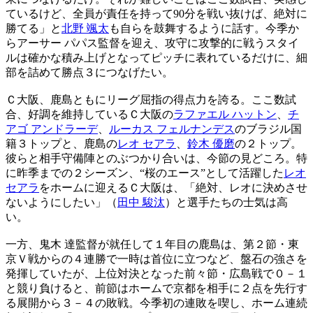
ているけど、全員が責任を持って90分を戦い抜けば、絶対に
勝てる」と
北野 颯太
も自らを鼓舞するように話す。今季か
らアーサー パパス監督を迎え、攻守に攻撃的に戦うスタイ
ルは確かな積み上げとなってピッチに表れているだけに、細
部を詰めて勝点３につなげたい。
Ｃ大阪、鹿島ともにリーグ屈指の得点力を誇る。ここ数試
合、好調を維持しているＣ大阪の
ラファエル ハットン
、
チ
アゴ アンドラーデ
、
ルーカス フェルナンデス
のブラジル国
籍３トップと、鹿島の
レオ セアラ
、
鈴木 優磨
の２トップ。
彼らと相手守備陣とのぶつかり合いは、今節の見どころ。特
に昨季までの２シーズン、“桜のエース”として活躍した
レオ
セアラ
をホームに迎えるＣ大阪は、「絶対、レオに決めさせ
ないようにしたい」（
田中 駿汰
）と選手たちの士気は高
い。
一方、鬼木 達監督が就任して１年目の鹿島は、第２節・東
京Ｖ戦からの４連勝で一時は首位に立つなど、盤石の強さを
発揮していたが、上位対決となった前々節・広島戦で０－１
と競り負けると、前節はホームで京都を相手に２点を先行す
る展開から３－４の敗戦。今季初の連敗を喫し、ホーム連続