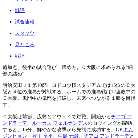
戦評
試合速報
スタッツ
見どころ
戦評
追加点、後半の試合運び、締め方。Ｃ大阪に求められる“細
部の詰め”
明治安田Ｊ１第10節、ヨドコウ桜スタジアムでは15位のＣ大
阪と４位の鹿島が対戦する。ホームでの鹿島戦は12連敗中の
Ｃ大阪。鬼門中の鬼門を打破し、未来へつながる１勝を目指
す。
Ｃ大阪は前節、広島とアウェイで対戦。開始から
チアゴ ア
ンドラーデ
、
ルーカス フェルナンデス
の両ウイングが躍動
すると、15分、鮮やかな攻撃から先制に成功する。GK
キム
ジンヒョン
、
登里 享平
、
中島 元彦
、
チアゴ アンドラーデ
と