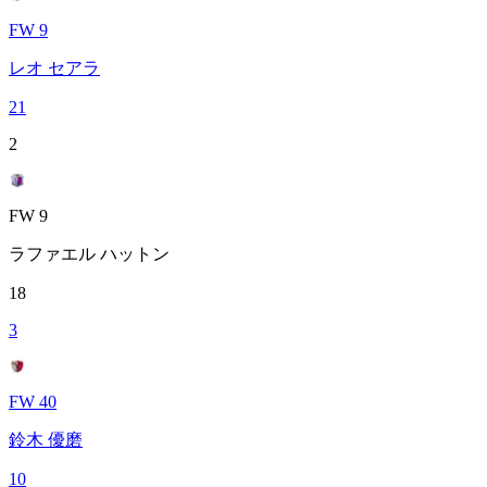
FW 9
レオ セアラ
21
2
FW 9
ラファエル ハットン
18
3
FW 40
鈴木 優磨
10