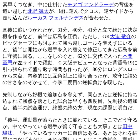
素早くつなぎ、中に仕掛けた
チアゴ アンドラーデ
の背後を
追い越した
北野 颯太
が、縦に運んでクロス。逆サイドから
走り込んだ
ルーカス フェルナンデス
が合わせた。
直後に追いつかれたが、31分、40分、41分と立て続けに決定
機を作るなど、前半は広島を圧倒。ただし、GK
大迫 敬介
の
ビッグセーブにも阻まれて勝ち越しゴールを奪えずにいる
と、後半は開始から選手を入れ替えて修正してきた広島を前
に守勢に回る。ここをしのぐと、62分に交代で入った
本間
至恩
が左サイドで躍動。Ｃ大阪デビューとなった背番号19に
引っ張られて盛り返す時間も作ったが、86分にロングスロー
から失点。内容的には互角以上に渡り合ったが、攻守に詰め
の甘さをのぞかせて、今季二度目の逆転負けを喫した。
先制しながら好機で追加点を奪えず、同点または逆転に持ち
込まれて勝点を落とした試合は早くも四度目。先制後の追加
点、後半の試合運び、終盤の締め方。現在の課題は明白だ。
「後半、運動量が落ちたときに崩れている。そこでどう守る
か。中でやっている選手が賢く守ることも大事」とは
田中
駿汰
。「やっているサッカーに自信はある。あとはそれを結
果につなげるだけ。それが難しいことはここ数試合、実感し