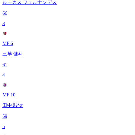
ルーカス フェルナンデス
66
3
MF 6
三竿 健斗
61
4
MF 10
田中 駿汰
59
5