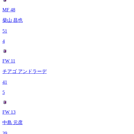
MF 48
柴山 昌也
51
4
FW 11
チアゴ アンドラーデ
41
5
FW 13
中島 元彦
39