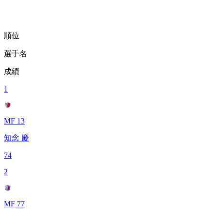
順位
選手名
成績
1
MF 13
知念 慶
74
2
MF 77