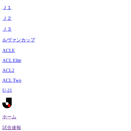
Ｊ１
Ｊ２
Ｊ３
ルヴァンカップ
ACLE
ACL Elite
ACL2
ACL Two
U-21
ホーム
試合速報