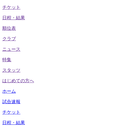
チケット
日程・結果
順位表
クラブ
ニュース
特集
スタッツ
はじめての方へ
ホーム
試合速報
チケット
日程・結果