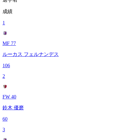
成績
1
MF 77
ルーカス フェルナンデス
106
2
FW 40
鈴木 優磨
60
3