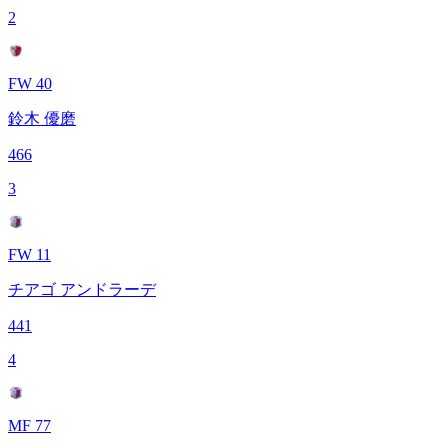
2
FW 40
鈴木 優磨
466
3
FW 11
チアゴ アンドラーデ
441
4
MF 77