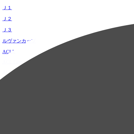
Ｊ１
Ｊ２
Ｊ３
ルヴァンカップ
ACLE
ACL Elite
ACL2
ACL Two
U-21
ホーム
試合速報