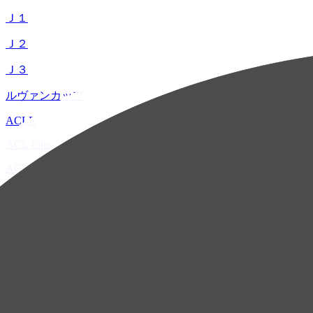
Ｊ１
Ｊ２
Ｊ３
ルヴァンカップ
ACLE
ACL Elite
ACL2
ACL Two
U-21
ホーム
試合速報