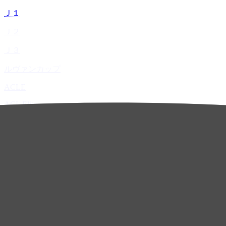
Ｊ１
Ｊ２
Ｊ３
ルヴァンカップ
ACLE
ACL Elite
ACL2
ACL Two
U-21
ホーム
試合速報