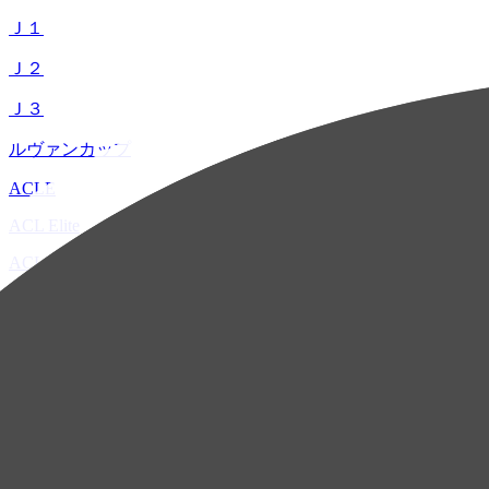
Ｊ１
Ｊ２
Ｊ３
ルヴァンカップ
ACLE
ACL Elite
ACL2
ACL Two
U-21
ホーム
試合速報