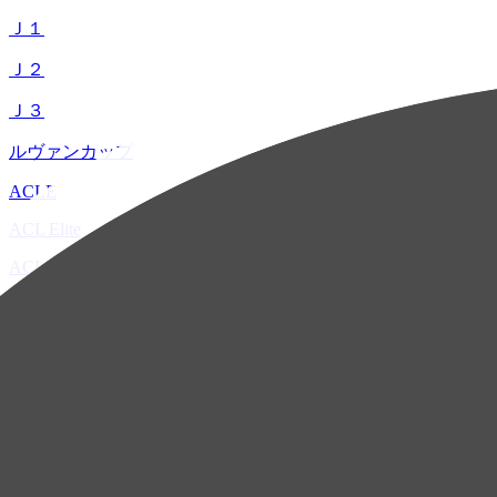
Ｊ１
Ｊ２
Ｊ３
ルヴァンカップ
ACLE
ACL Elite
ACL2
ACL Two
U-21
ホーム
試合速報