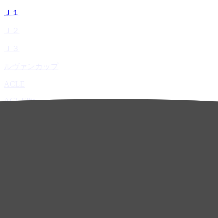
Ｊ１
Ｊ２
Ｊ３
ルヴァンカップ
ACLE
ACL Elite
ACL2
ACL Two
U-21
ホーム
試合速報