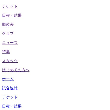
チケット
日程・結果
順位表
クラブ
ニュース
特集
スタッツ
はじめての方へ
ホーム
試合速報
チケット
日程・結果