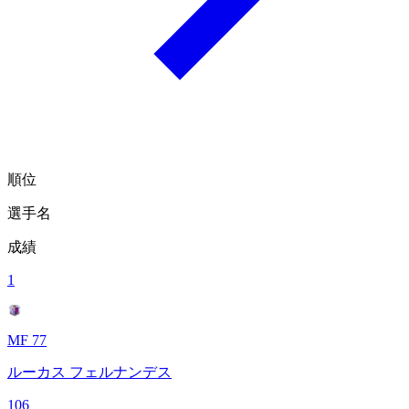
順位
選手名
成績
1
MF 77
ルーカス フェルナンデス
106