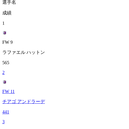
選手名
成績
1
FW 9
ラファエル ハットン
565
2
FW 11
チアゴ アンドラーデ
441
3