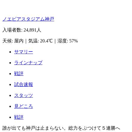
ノエビアスタジアム神戸
入場者数
:
24,891人
天候
:
屋内
｜
気温
:
20.4℃
｜
湿度
:
57%
サマリー
ラインナップ
戦評
試合速報
スタッツ
見どころ
戦評
誰が出ても神戸は止まらない。総力をぶつけて５連勝へ