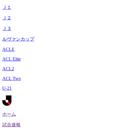
Ｊ１
Ｊ２
Ｊ３
ルヴァンカップ
ACLE
ACL Elite
ACL2
ACL Two
U-21
ホーム
試合速報