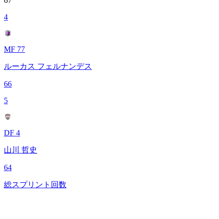
67
4
MF 77
ルーカス フェルナンデス
66
5
DF 4
山川 哲史
64
総スプリント回数