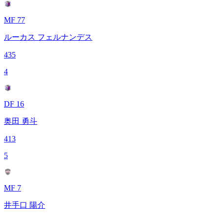
MF 77
ルーカス フェルナンデス
435
4
DF 16
奥田 勇斗
413
5
MF 7
井手口 陽介