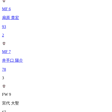
MF 6
扇原 貴宏
93
2
MF 7
井手口 陽介
78
3
FW 9
宮代 大聖