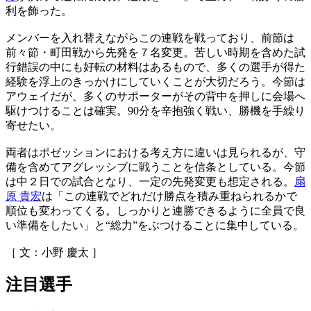
利を飾った。
メンバーを入れ替えながらこの連戦を戦っており、前節は
前々節・町田戦から先発を７名変更。苦しい時期を含めた試
行錯誤の中にも好転の材料はあるもので、多くの選手が得た
経験を浮上のきっかけにしていくことが大切だろう。今節は
アウェイだが、多くのサポーターがその背中を押しに会場へ
駆けつけることは確実。90分を辛抱強く戦い、勝機を手繰り
寄せたい。
両者はポゼッションにおける考え方に違いは見られるが、守
備を含めてアグレッシブに戦うことを信条としている。今節
は中２日での試合となり、一定の先発変更も想定される。
扇
原 貴宏
は「この連戦でどれだけ勝点を積み重ねられるかで
順位も変わってくる。しっかりと連勝できるように全員で良
い準備をしたい」と“総力”をぶつけることに集中している。
［ 文：小野 慶太 ］
注目選手