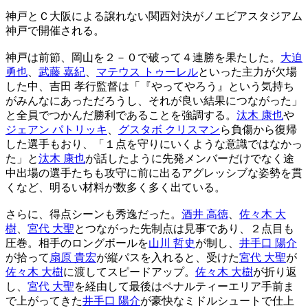
神戸とＣ大阪による譲れない関西対決がノエビアスタジアム
神戸で開催される。
神戸は前節、岡山を２－０で破って４連勝を果たした。
大迫
勇也
、
武藤 嘉紀
、
マテウス トゥーレル
といった主力が欠場
した中、吉田 孝行監督は「『やってやろう』という気持ち
がみんなにあっただろうし、それが良い結果につながった」
と全員でつかんだ勝利であることを強調する。
汰木 康也
や
ジェアン パトリッキ
、
グスタボ クリスマン
ら負傷から復帰
した選手もおり、「１点を守りにいくような意識ではなかっ
た」と
汰木 康也
が話したように先発メンバーだけでなく途
中出場の選手たちも攻守に前に出るアグレッシブな姿勢を貫
くなど、明るい材料が数多く多く出ている。
さらに、得点シーンも秀逸だった。
酒井 高徳
、
佐々木 大
樹
、
宮代 大聖
とつながった先制点は見事であり、２点目も
圧巻。相手のロングボールを
山川 哲史
が制し、
井手口 陽介
が拾って
扇原 貴宏
が縦パスを入れると、受けた
宮代 大聖
が
佐々木 大樹
に渡してスピードアップ。
佐々木 大樹
が折り返
し、
宮代 大聖
を経由して最後はペナルティーエリア手前ま
で上がってきた
井手口 陽介
が豪快なミドルシュートで仕上