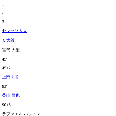
1
-
3
セレッソ大阪
Ｃ大阪
宮代 大聖
45'
45+2'
上門 知樹
83'
柴山 昌也
90+6'
ラファエル ハットン