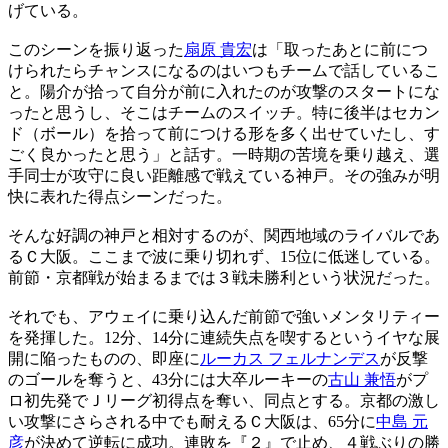
げている。
このシーンを振り返った
扇原 貴宏
は「取ったあとに前につ
けられたらチャンスになるのはいつもチームで話しているこ
と。陽介が拾って自分が前に入れたのが攻撃のスタートにな
ったと思うし、そこはチームのスイッチ。特に後半はセカン
ド（ボール）を拾って前につける形を多く出せていたし、す
ごく良かったと思う」と話す。一時期の苦境を乗り越え、選
手同士が攻守に良い距離感で戦えている神戸。その強みが明
快に表れた得点シーンだった。
そんな好調の神戸と相対するのが、関西地域のライバルであ
るＣ大阪。ここまで波に乗り切れず、15位に低迷している。
前節・京都戦が始まるまでは３戦未勝利という状況だった。
それでも、アウェイに乗り込んだ前節で強いメンタリティー
を発揮した。12分、14分に連続失点を喫するというイヤな展
開に陥ったものの、即座に
ルーカス フェルナンデス
が反撃
のゴールを奪うと、43分には大卒ルーキーの
古山 兼悟
がプ
ロ初先発でＪリーグ初得点を奪い、同点とする。京都の激し
い攻撃にさらされる中でも耐えるＣ大阪は、65分に
中島 元
彦
が決めて逆転に成功。連敗を『２』で止め、４戦ぶりの勝