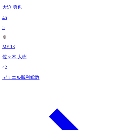
大迫 勇也
45
5
MF 13
佐々木 大樹
42
デュエル勝利総数