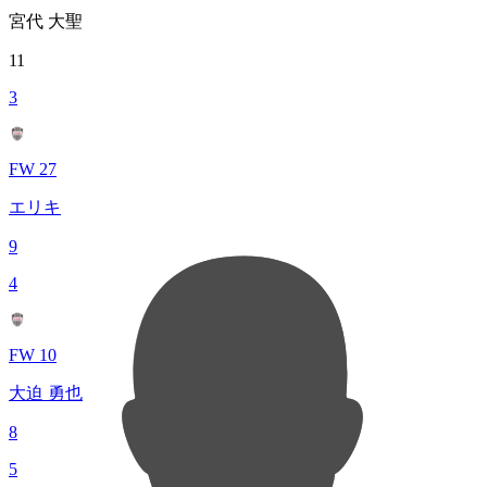
宮代 大聖
11
3
FW 27
エリキ
9
4
FW 10
大迫 勇也
8
5