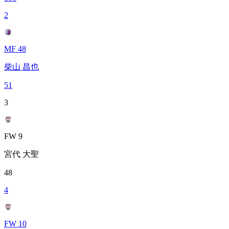
2
MF 48
柴山 昌也
51
3
FW 9
宮代 大聖
48
4
FW 10