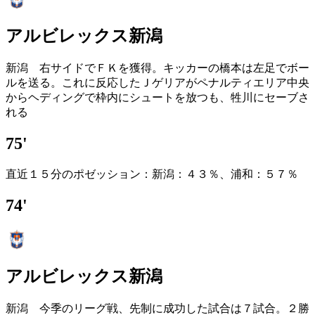
アルビレックス新潟
新潟 右サイドでＦＫを獲得。キッカーの橋本は左足でボー
ルを送る。これに反応したＪゲリアがペナルティエリア中央
からヘディングで枠内にシュートを放つも、牲川にセーブさ
れる
75'
直近１５分のポゼッション：新潟：４３％、浦和：５７％
74'
アルビレックス新潟
新潟 今季のリーグ戦、先制に成功した試合は７試合。２勝