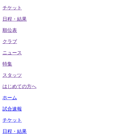
チケット
日程・結果
順位表
クラブ
ニュース
特集
スタッツ
はじめての方へ
ホーム
試合速報
チケット
日程・結果