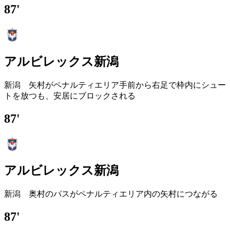
87'
アルビレックス新潟
新潟 矢村がペナルティエリア手前から右足で枠内にシュー
トを放つも、安居にブロックされる
87'
アルビレックス新潟
新潟 奥村のパスがペナルティエリア内の矢村につながる
87'