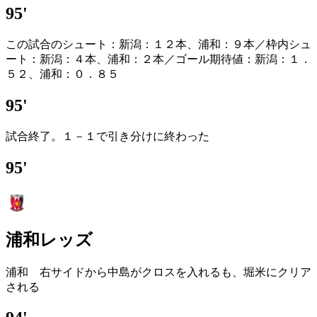
95'
この試合のシュート：新潟：１２本、浦和：９本／枠内シュ
ート：新潟：４本、浦和：２本／ゴール期待値：新潟：１．
５２、浦和：０．８５
95'
試合終了。１－１で引き分けに終わった
95'
浦和レッズ
浦和 右サイドから中島がクロスを入れるも、堀米にクリア
される