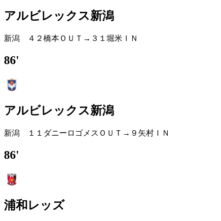
アルビレックス新潟
新潟 ４２橋本ＯＵＴ→３１堀米ＩＮ
86'
アルビレックス新潟
新潟 １１ダニーロゴメスＯＵＴ→９矢村ＩＮ
86'
浦和レッズ