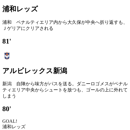
浦和レッズ
浦和 ペナルティエリア内から大久保が中央へ折り返すも、
Ｊゲリアにクリアされる
81'
アルビレックス新潟
新潟 自陣から味方がパスを送る。ダニーロゴメスがペナル
ティエリア中央からシュートを放つも、ゴールの上に外れて
しまう
80'
GOAL!
浦和レッズ