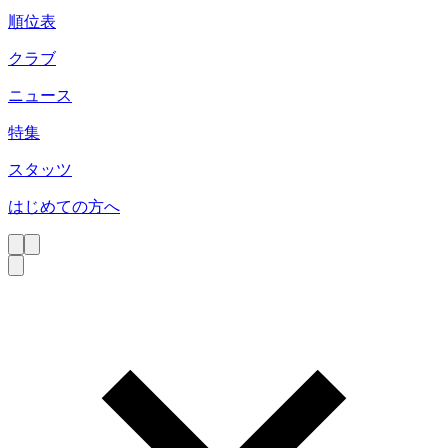
順位表
クラブ
ニュース
特集
スタッツ
はじめての方へ