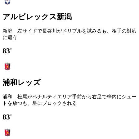
アルビレックス新潟
新潟 左サイドで長谷川がドリブルを試みるも、相手の対応
に遭う
83'
浦和レッズ
浦和 松尾がペナルティエリア手前から右足で枠内にシュー
トを放つも、星にブロックされる
83'