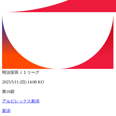
明治安田Ｊ１リーグ
2025/5/11 (日) 14:08 KO
第16節
アルビレックス新潟
新潟