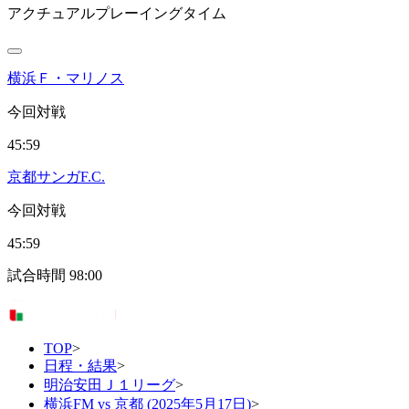
アクチュアルプレーイングタイム
横浜Ｆ・マリノス
今回対戦
45:59
京都サンガF.C.
今回対戦
45:59
試合時間
98:00
TOP
>
日程・結果
>
明治安田Ｊ１リーグ
>
横浜FM vs 京都 (2025年5月17日)
>