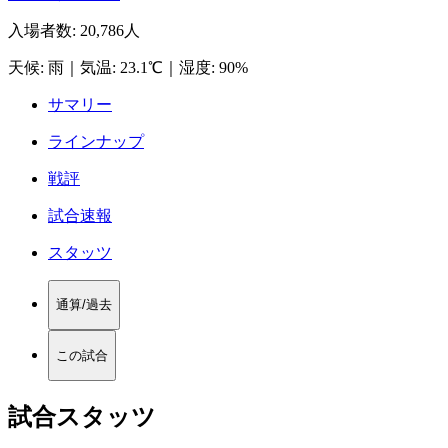
入場者数
:
20,786人
天候
:
雨
｜
気温
:
23.1℃
｜
湿度
:
90%
サマリー
ラインナップ
戦評
試合速報
スタッツ
通算/過去
この試合
試合スタッツ