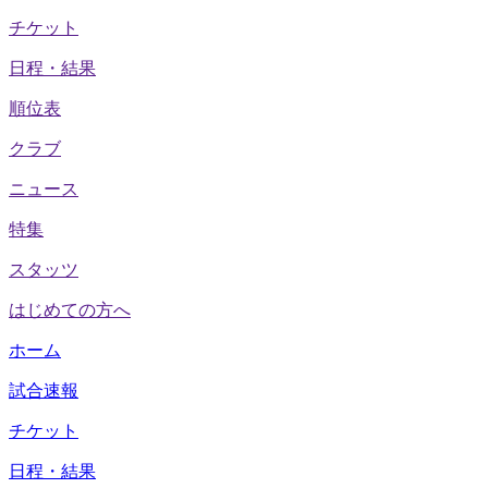
チケット
日程・結果
順位表
クラブ
ニュース
特集
スタッツ
はじめての方へ
ホーム
試合速報
チケット
日程・結果