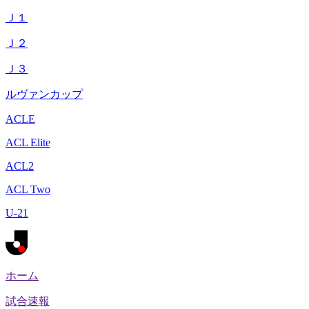
Ｊ１
Ｊ２
Ｊ３
ルヴァンカップ
ACLE
ACL Elite
ACL2
ACL Two
U-21
ホーム
試合速報