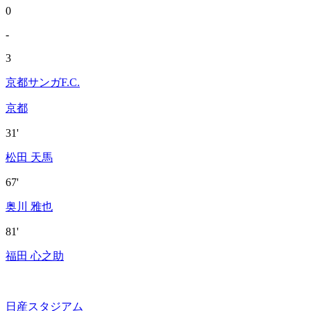
0
-
3
京都サンガF.C.
京都
31'
松田 天馬
67'
奥川 雅也
81'
福田 心之助
日産スタジアム