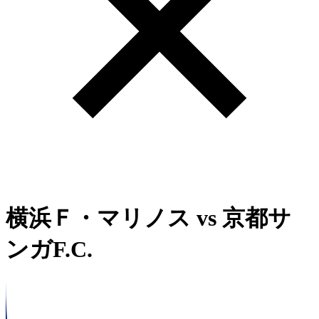
横浜Ｆ・マリノス
vs
京都サ
ンガF.C.