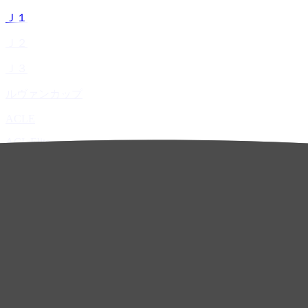
Ｊ１
Ｊ２
Ｊ３
ルヴァンカップ
ACLE
ACL Elite
ACL2
ACL Two
U-21
ホーム
試合速報