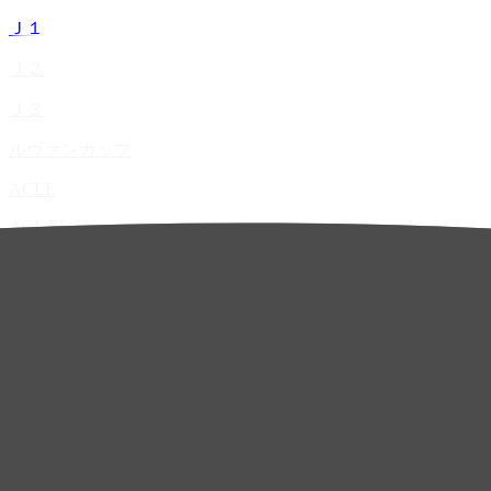
Ｊ１
Ｊ２
Ｊ３
ルヴァンカップ
ACLE
ACL Elite
ACL2
ACL Two
U-21
ホーム
試合速報