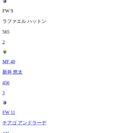
FW 9
ラファエル ハットン
565
2
MF 40
新井 悠太
456
3
FW 11
チアゴ アンドラーデ