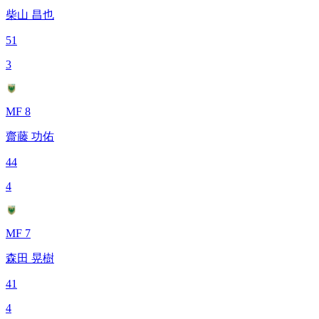
柴山 昌也
51
3
MF 8
齋藤 功佑
44
4
MF 7
森田 晃樹
41
4