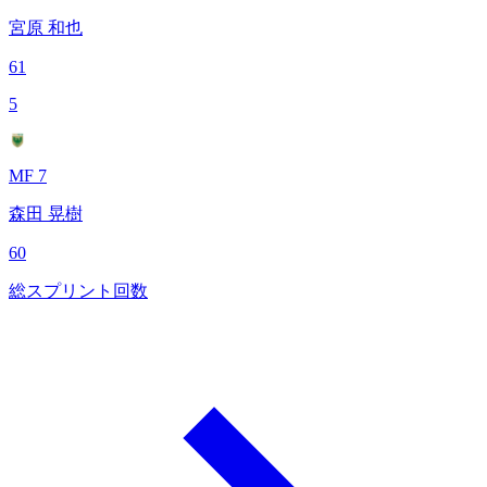
宮原 和也
61
5
MF 7
森田 晃樹
60
総スプリント回数