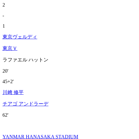
2
-
1
東京ヴェルディ
東京Ｖ
ラファエル ハットン
20'
45+2'
川﨑 修平
チアゴ アンドラーデ
62'
YANMAR HANASAKA STADIUM