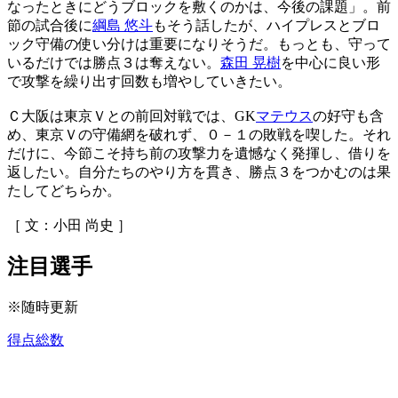
なったときにどうブロックを敷くのかは、今後の課題」。前
節の試合後に
綱島 悠斗
もそう話したが、ハイプレスとブロ
ック守備の使い分けは重要になりそうだ。もっとも、守って
いるだけでは勝点３は奪えない。
森田 晃樹
を中心に良い形
で攻撃を繰り出す回数も増やしていきたい。
Ｃ大阪は東京Ｖとの前回対戦では、GK
マテウス
の好守も含
め、東京Ｖの守備網を破れず、０－１の敗戦を喫した。それ
だけに、今節こそ持ち前の攻撃力を遺憾なく発揮し、借りを
返したい。自分たちのやり方を貫き、勝点３をつかむのは果
たしてどちらか。
［ 文：小田 尚史 ］
注目選手
※随時更新
得点総数