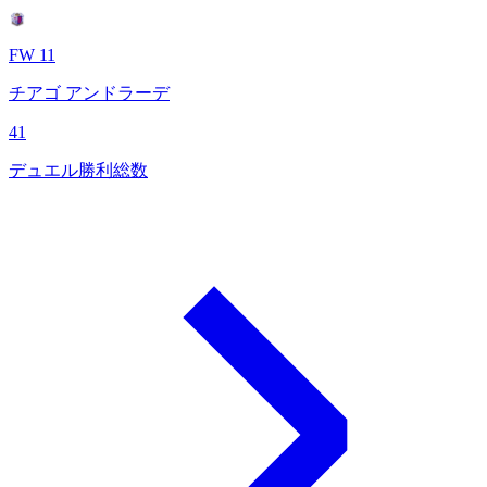
FW 11
チアゴ アンドラーデ
41
デュエル勝利総数