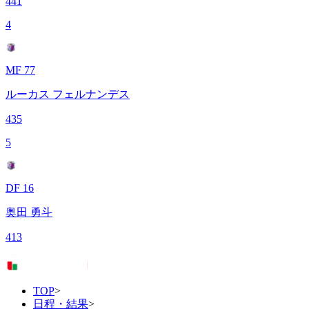
441
4
MF 77
ルーカス フェルナンデス
435
5
DF 16
奥田 勇斗
413
TOP
>
日程・結果
>