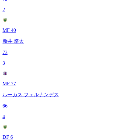
2
MF 40
新井 悠太
73
3
MF 77
ルーカス フェルナンデス
66
4
DF 6