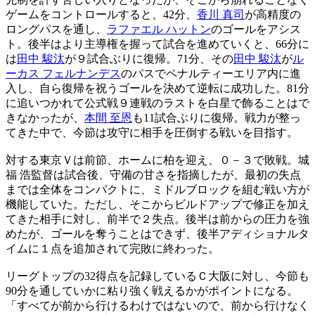
ゲームをコントロールすると、42分、
香川 真司
が高精度の
ロングパスを通し、
ラファエル ハットン
のゴールをアシス
ト。後半はより主導権を握って試合を進めていくと、66分に
は
田中 駿汰
が９試合ぶりに復帰。71分、その
田中 駿汰
が
ル
ーカス フェルナンデス
のパスでペナルティーエリア内に進
入し、自ら復帰を祝うゴールを決めて逆転に成功した。81分
に追いつかれて公式戦９連戦のラストを白星で飾ることはで
きなかったが、
本間 至恩
も11試合ぶりに復帰。戦力が整っ
てきた中で、今節は攻守に相手を圧倒する戦いを目指す。
対する東京Ｖは前節、ホームに柏を迎え、０－３で敗戦。城
福 浩監督は試合後、守備の甘さを指摘したが、最初の失点
までは全体をコンパクトに、ミドルブロックを組む戦い方が
機能していた。ただし、そこからビルドアップで修正を加え
てきた相手に対し、前半で２失点。後半は前からの圧力を強
めたが、ゴールを奪うことはできず、後半アディショナルタ
イムに１点を追加されて完敗に終わった。
リーグトップの32得点を記録しているＣ大阪に対し、今節も
90分を通していかに粘り強く戦えるかがポイントになる。
「すべてが前から行けるわけではないので、前から行けなく