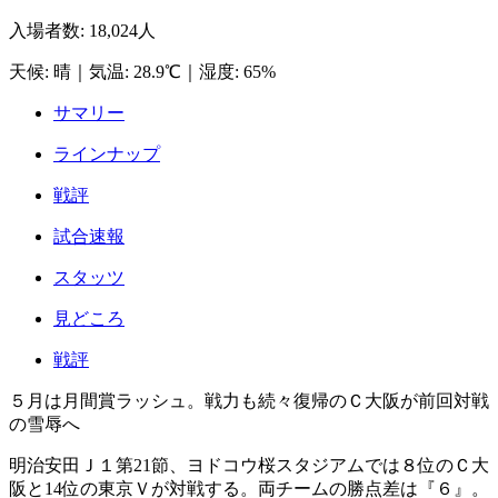
入場者数
:
18,024人
天候
:
晴
｜
気温
:
28.9℃
｜
湿度
:
65%
サマリー
ラインナップ
戦評
試合速報
スタッツ
見どころ
戦評
５月は月間賞ラッシュ。戦力も続々復帰のＣ大阪が前回対戦
の雪辱へ
明治安田Ｊ１第21節、ヨドコウ桜スタジアムでは８位のＣ大
阪と14位の東京Ｖが対戦する。両チームの勝点差は『６』。