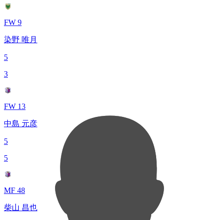
FW 9
染野 唯月
5
3
FW 13
中島 元彦
5
5
MF 48
柴山 昌也