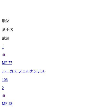
順位
選手名
成績
1
MF 77
ルーカス フェルナンデス
106
2
MF 48