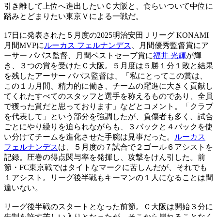
引き離して上位へ進出したいＣ大阪と、食らいついて中位に
踏みとどまりたい東京Ｖによる一戦だ。
17日に発表された５月度の2025明治安田Ｊリーグ KONAMI
月間MVPに
ルーカス フェルナンデス
、月間優秀監督賞にア
ーサー パパス監督、月間ベストセーブ賞に
福井 光輝
が輝
き、３つの賞を受けたＣ大阪。５月度は５勝１分１敗と結果
を残したアーサー パパス監督は、「私にとってこの賞は、
この１カ月間、精力的に働き、チームの躍進に大きく貢献し
てくれたすべてのスタッフと選手を称えるものであり、全員
で獲った賞だと思っております」などとコメント。「クラブ
を代表して」という部分を強調したが、負傷者も多く、試合
ごとにやり繰りを迫られながらも、３バックと４バックを使
い分けてチームを進化させた手腕は見事だった。
ルーカス
フェルナンデス
は、５月度の７試合で２ゴール６アシストを
記録。圧巻の得点関与率を発揮し、攻撃をけん引した。前
節・FC東京戦ではタイトなマークに苦しんだが、それでも
１アシスト。リーグ後半戦もキーマンの１人になることは間
違いない。
リーグ後半戦のスタートとなった前節。Ｃ大阪は開始３分に
先制を許す苦しい入りとなったが、そこから崩れることなく