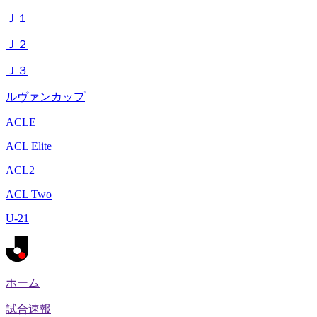
Ｊ１
Ｊ２
Ｊ３
ルヴァンカップ
ACLE
ACL Elite
ACL2
ACL Two
U-21
ホーム
試合速報