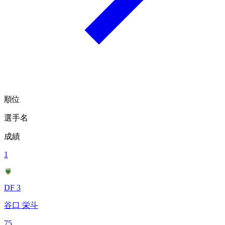
順位
選手名
成績
1
DF 3
谷口 栄斗
75