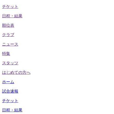
チケット
日程・結果
順位表
クラブ
ニュース
特集
スタッツ
はじめての方へ
ホーム
試合速報
チケット
日程・結果